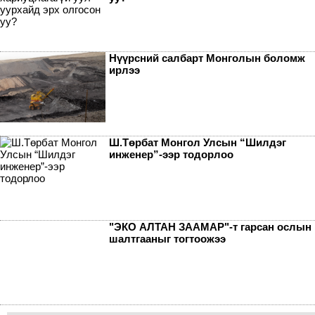
Нүүрсний салбарт Монголын боломж
ирлээ
Ш.Төрбат Монгол Улсын “Шилдэг
инженер”-ээр тодорлоо
"ЭКО АЛТАН ЗААМАР"-т гарсан ослын
шалтгааныг тогтоожээ