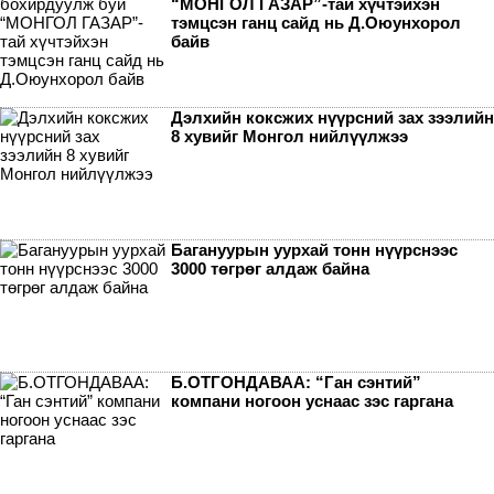
“МОНГОЛ ГАЗАР”-тай хүчтэйхэн
тэмцсэн ганц сайд нь Д.Оюунхорол
байв
Дэлхийн коксжих нүүрсний зах зээлийн
8 хувийг Монгол нийлүүлжээ
Багануурын уурхай тонн нүүрснээс
3000 төгрөг алдаж байна
Б.ОТГОНДАВАА: “Ган сэнтий”
компани ногоон уснаас зэс гаргана