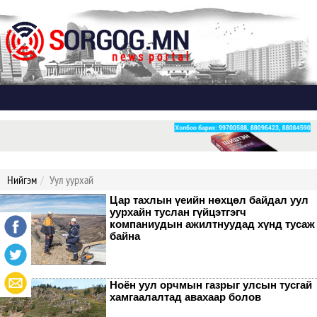
Дэлгэх
Нийгэм
Уул уурхай
Цар тахлын үеийн нөхцөл байдал уул
уурхайн туслан гүйцэтгэгч
компаниудын ажилтнуудад хүнд тусаж
байна
Ноён уул орчмын газрыг улсын тусгай
хамгаалалтад авахаар болов