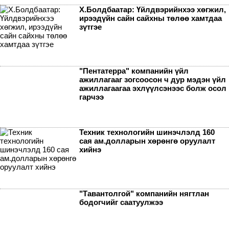
Х.Болдбаатар: Үйлдвэрийнхээ хөгжил,
ирээдүйн сайн сайхны төлөө хамтдаа
зүтгэе
"Пентатерра" компанийн үйл
ажиллагааг зогсоосон ч дур мэдэн үйл
ажиллагаагаа эхлүүлсэнээс болж осол
гарчээ
Техник технологийн шинэчлэлд 160
сая ам.долларын хөрөнгө оруулалт
хийнэ
"Тавантолгой" компанийн нягтлан
бодогчийг саатуулжээ