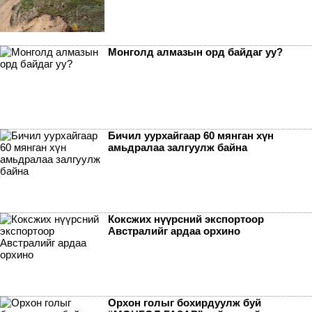
Монголд алмазын орд байдаг уу?
Бичил уурхайгаар 60 мянган хүн
амьдралаа залгуулж байна
Коксжих нүүрсний экспортоор
Австралийг ардаа орхино
Орхон голыг бохирдуулж буй