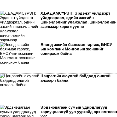
Х.БАДАМСҮРЭН: Эрдэнэт үйлдвэрт
үйлдвэрлэл, эдийн засгийн
шинэчлэлийг уламжлал, шинэчлэлийн
зарчмаар хэрэгжүүлнэ
Японд зэсийн баяжмал гаргаж, БНСУ-
ын компани Монголын жоншийг
сонирхож байна
Цацрагийн аюулгүй байдалд онцгой
анхаарч байна
Эрдэнэцагаан сумын удирдлагууд
хариуцлагагүй уул уурхайд эрх олгосон
уу?