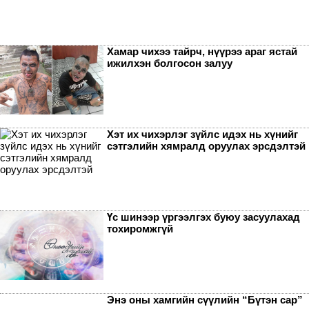
Хамар чихээ тайрч, нүүрээ араг ястай
ижилхэн болгосон залуу
Хэт их чихэрлэг зүйлс идэх нь хүнийг
сэтгэлийн хямралд оруулах эрсдэлтэй
Үс шинээр үргээлгэх буюу засуулахад
тохиромжгүй
Энэ оны хамгийн сүүлийн “Бүтэн сар”