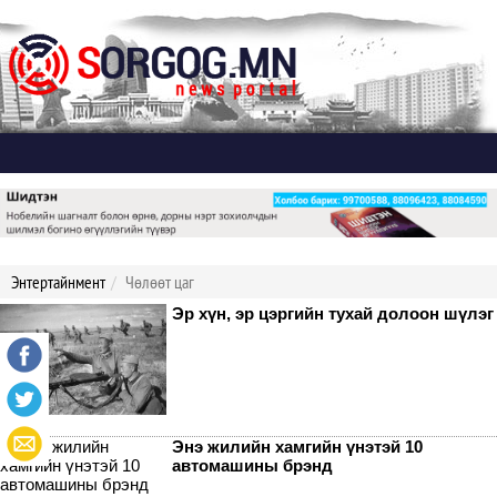
Дэлгэх
Энтертайнмент
Чөлөөт цаг
Эр хүн, эр цэргийн тухай долоон шүлэг
Энэ жилийн хамгийн үнэтэй 10
автомашины брэнд