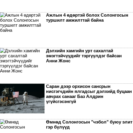
Ажлын 4 өдөртэй болох Солонгосын
туршилт амжилттай байна
Дэлхийн хамгийн урт сахалтай
эмэгтэйчүүдийг тэргүүлдэг байсан
Анни Жонс
Саран дээр орхисон сансрын
нисгэгчдийн ялгадсыг дэлхийд буцаан
авчрах санааг Баз Алдрин
үгүйсгэсэнгүй
Өмнөд Солонгосын "чэбол" буюу элит
гэр бүлүүд