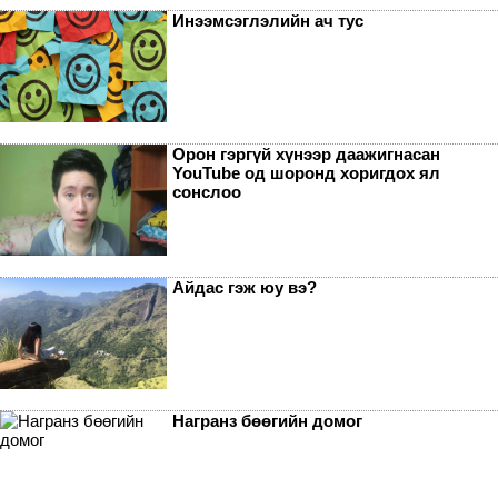
Инээмсэглэлийн ач тус
Орон гэргүй хүнээр даажигнасан
YouTube од шоронд хоригдох ял
сонслоо
Айдас гэж юу вэ?
Награнз бөөгийн домог