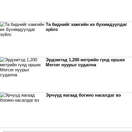
Та биднийг хамгийн их бухимдуулдаг
зүйлс
Эрдэмтэд 1,200 метрийн гүнд орших
Mercer нуурыг судална
Эрчүүд яагаад богино насалдаг вэ