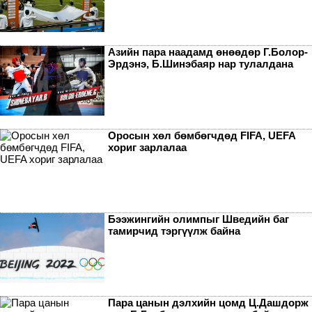
Азийн пара наадамд өнөөдөр Г.Болор-
Эрдэнэ, Б.Шинэбаяр нар тулалдана
Оросын хөл бөмбөгчдөд FIFA, UEFA
хориг зарлалаа
Бээжингийн олимпыг Шведийн баг
тамирчид тэргүүлж байна
Пара цанын дэлхийн цомд Ц.Дашдорж