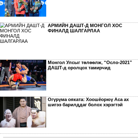
АРМИЙН ДАШТ-Д МОНГОЛ ХОС
ФИНАЛД ШАЛГАРЛАА
Монгол Улсыг төлөөлж, “Осло-2021”
ДАШТ-д оролцох тамирчид
Огүрүма ояката: Хоошёорюү Аса ах
шигээ барилддаг болох хэрэгтэй