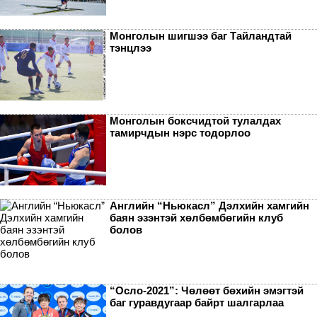
Монголын шигшээ баг Тайландтай
тэнцлээ
Монголын боксчидтой тулалдах
тамирчдын нэрс тодорлоо
Английн “Ньюкасл” Дэлхийн хамгийн
баян эзэнтэй хөлбөмбөгийн клуб
болов
“Осло-2021”: Чөлөөт бөхийн эмэгтэй
баг гуравдугаар байрт шалгарлаа