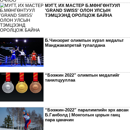
МУГТ, ИХ МАСТЕР Б.МӨНГӨНТУУЛ
'GRAND SWISS' ОЛОН УЛСЫН
ТЭМЦЭЭНД ОРОЛЦОЖ БАЙНА
Б.Чинзориг олимпын хүрэл медальт
Манджакапретай тулалдана
“Бээжин 2022” олимпын медалийг
танилцууллаа
“Бээжин-2022” паралимпийн эрх авсан
Б.Ганболд | Монголын цорын ганц
пара цаначин