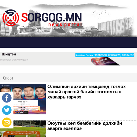
Дэлгэх
Спорт
Олимпын эрхийн тэмцээнд тоглох
манай эрэгтэй багийн тоглолтын
хуваарь гарчээ
Оюутны хөл бөмбөгийн дэлхийн
аварга эхэллээ