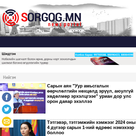
Дэлгэх
Нийгэм
Сарын аян "Уур амьсгалын
өөрчлөлтийн нөхцөлд эрүүл, аюулгүй
хөдөлмөр эрхэлцгээе" уриан дор улс
орон даяар эхэллээ
Тэтгэвэр, тэтгэмжийн хэмжээг 2024 оны
4 дүгээр сарын 1-ний өдрөөс нэмэхээр
боллоо