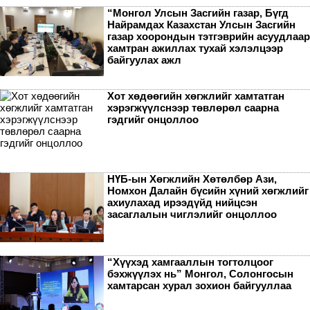
“Монгол Улсын Засгийн газар, Бүгд
Найрамдах Казахстан Улсын Засгийн
газар хоорондын тэтгэврийн асуудлаар
хамтран ажиллах тухай хэлэлцээр
байгуулах ажл
Хот хөдөөгийн хөгжлийг хамтатган
хэрэгжүүлснээр төвлөрөл саарна
гэдгийг онцоллоо
НҮБ-ын Хөгжлийн Хөтөлбөр Ази,
Номхон Далайн бүсийн хүний хөгжлийг
ахиулахад ирээдүйд нийцсэн
засаглалын чиглэлийг онцоллоо
“Хүүхэд хамгааллын тогтолцоог
бэхжүүлэх нь” Монгол, Солонгосын
хамтарсан хурал зохион байгууллаа