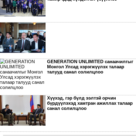
GENERATION UNLIMITED санаачилгыг
Монгол Улсад хэрэгжүүлэх талаар
талууд санал солилцлоо
Хүүхэд, гэр бүлд ээлтэй орчин
бүрдүүлэхэд хамтран ажиллах талаар
санал солилцлоо