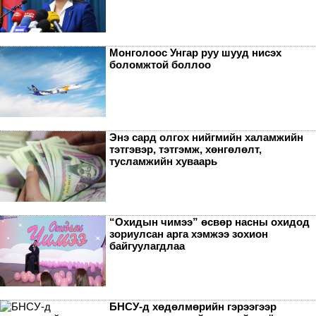
Монголоос Унгар руу шууд нисэх
боломжтой боллоо
Энэ сард олгох нийгмийн халамжийн
тэтгэвэр, тэтгэмж, хөнгөлөлт,
тусламжийн хуваарь
“Охидын чимээ” өсвөр насны охидод
зориулсан арга хэмжээ зохион
байгуулагдлаа
БНСУ-д хөдөлмөрийн гэрээгээр