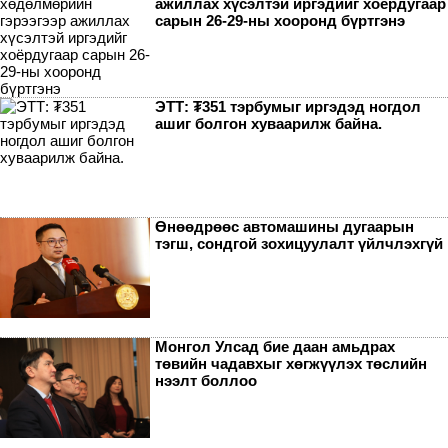
ажиллах хүсэлтэй иргэдийг хоёрдугаар
сарын 26-29-ны хооронд бүртгэнэ
ЭТТ: ₮351 тэрбумыг иргэдэд ногдол
ашиг болгон хуваарилж байна.
Өнөөдрөөс автомашины дугаарын
тэгш, сондгой зохицуулалт үйлчлэхгүй
Монгол Улсад бие даан амьдрах
төвийн чадавхыг хөгжүүлэх төслийн
нээлт боллоо