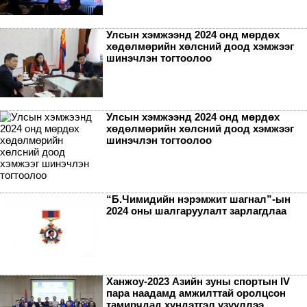
Улсын хэмжээнд 2024 онд мөрдөх
хөдөлмөрийн хөлсний доод хэмжээг
шинэчлэн тогтоолоо
Улсын хэмжээнд 2024 онд мөрдөх
хөдөлмөрийн хөлсний доод хэмжээг
шинэчлэн тогтоолоо
“Б.Чимидийн нэрэмжит шагнал”-ын
2024 оны шалгаруулалт зарлагдлаа
Ханжоу-2023 Азийн зуны спортын IV
пара наадамд амжилттай оролцсон
тамирчдад хүндэтгэл үзүүллээ