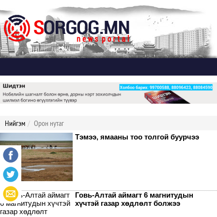
Дэлгэх
Нийгэм
Орон нутаг
Тэмээ, ямааны тоо толгой буурчээ
Говь-Алтай аймагт 6 магнитудын
хүчтэй газар хөдлөлт болжээ