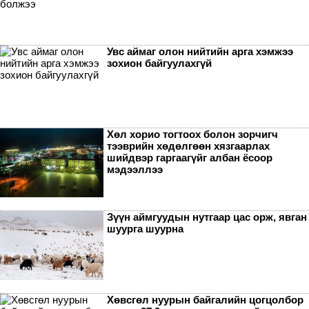
Увс аймаг олон нийтийн арга хэмжээ
зохион байгуулахгүй
Хөл хорио тогтоох болон зорчигч
тээврийн хөдөлгөөн хязгаарлах
шийдвэр гаргаагүйг албан ёсоор
мэдээллээ
Зүүн аймгуудын нутгаар цас орж, явган
шуурга шуурна
Хөвсгөл нуурын байгалийн цогцолбор