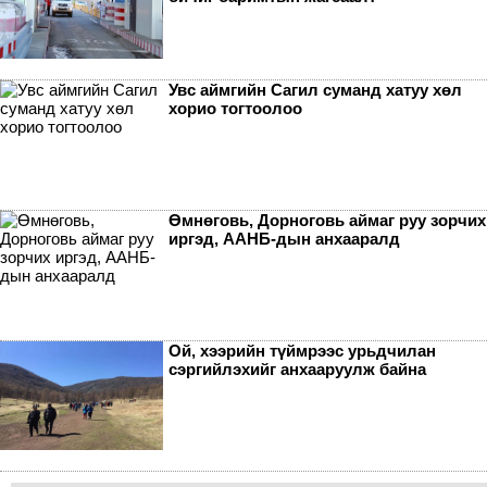
Увс аймгийн Сагил суманд хатуу хөл
хорио тогтоолоо
Өмнөговь, Дорноговь аймаг руу зорчих
иргэд, ААНБ-дын анхааралд
Ой, хээрийн түймрээс урьдчилан
сэргийлэхийг анхааруулж байна