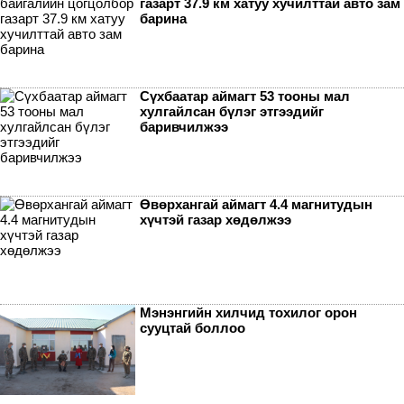
газарт 37.9 км хатуу хучилттай авто зам
барина
Сүхбаатар аймагт 53 тооны мал
хулгайлсан бүлэг этгээдийг
баривчилжээ
Өвөрхангай аймагт 4.4 магнитудын
хүчтэй газар хөдөлжээ
Мэнэнгийн хилчид тохилог орон
сууцтай боллоо