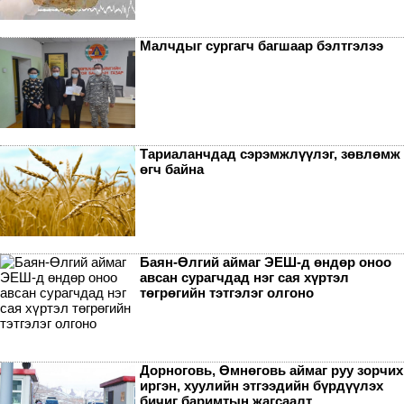
Малчдыг сургагч багшаар бэлтгэлээ
Тариаланчдад сэрэмжлүүлэг, зөвлөмж
өгч байна
Баян-Өлгий аймаг ЭЕШ-д өндөр оноо
авсан сурагчдад нэг сая хүртэл
төгрөгийн тэтгэлэг олгоно
Дорноговь, Өмнөговь аймаг руу зорчих
иргэн, хуулийн этгээдийн бүрдүүлэх
бичиг баримтын жагсаалт