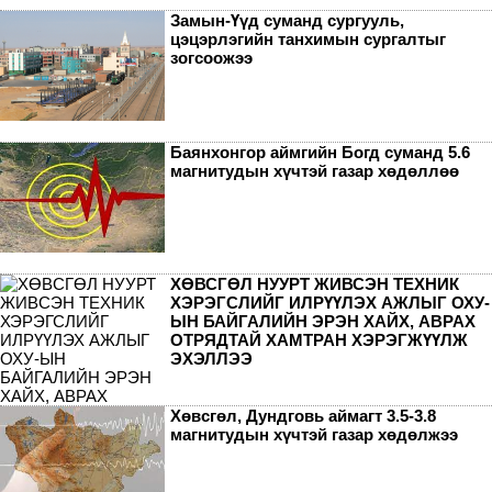
Замын-Үүд суманд сургууль,
цэцэрлэгийн танхимын сургалтыг
зогсоожээ
Баянхонгор аймгийн Богд суманд 5.6
магнитудын хүчтэй газар хөдөллөө
ХӨВСГӨЛ НУУРТ ЖИВСЭН ТЕХНИК
ХЭРЭГСЛИЙГ ИЛРҮҮЛЭХ АЖЛЫГ ОХУ-
ЫН БАЙГАЛИЙН ЭРЭН ХАЙХ, АВРАХ
ОТРЯДТАЙ ХАМТРАН ХЭРЭГЖҮҮЛЖ
ЭХЭЛЛЭЭ
Хөвсгөл, Дундговь аймагт 3.5-3.8
магнитудын хүчтэй газар хөдөлжээ