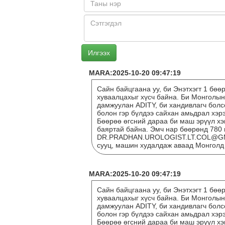
MARA:2025-10-20 09:47:19
Сайн байцгаана уу, би Энэтхэгт 1 бөө
хуваалцахыг хүсч байна. Би Монголын
дамжуулан ADITY, би хандивлагч болс
болон гэр бүлдээ сайхан амьдрал хэрэ
Бөөрөө өгсний дараа би маш эрүүл хэ
баяртай байна. Эмч нар бөөрөнд 780 
DR.PRADHAN.UROLOGIST.LT.COL@GMA
сууц, машин худалдаж аваад Монголд
MARA:2025-10-20 09:47:19
Сайн байцгаана уу, би Энэтхэгт 1 бөө
хуваалцахыг хүсч байна. Би Монголын
дамжуулан ADITY, би хандивлагч болс
болон гэр бүлдээ сайхан амьдрал хэрэ
Бөөрөө өгсний дараа би маш эрүүл хэ