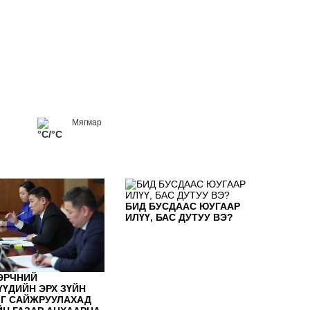
ҮЙ
ОР
АН
Мягмар
°C/°C
БИД БУСДААС ЮУГААР
ИЛҮҮ, БАС ДУТУУ ВЭ?
Мон
бол
ЭРЧНИЙ
ҮҮДИЙН ЭРХ ЗҮЙН
Г САЙЖРУУЛАХАД