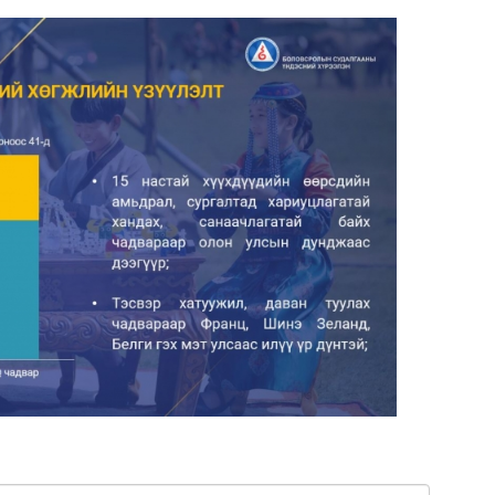
Сар
нөх
эрх
эхэ
МО
БО
СУ