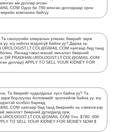
мянган ам.доллар өгсөн.
IL.COM Одоо би 780 мянган доллараар орон
 өөрийн компаниа байгуу
? Та санхүүгийн хямралын улмаас бөөрийг зарж
 уу, юу хийхээ мэдэхгүй байна уу? Дараа нь
N.UROLOGIST.LT.COL@GMAIL.COM хаягаар бид танд
 болно. Яагаад гэвэл манай эмнэлэгт бөөрний
мэйл: DR.PRADHAN.UROLOGIST.LT.COL@GMAIL.COM
мянган доллар) APPLY TO SELL YOUR KIDNEY FOR
Тэт
дүг
на; Та бөөрийг худалдахыг хүсч байна уу? Та
 зарж борлуулах боломжийг эрэлхийлж байна уу, юу
бидэнтэй холбоо бариад
L.COM хаягаар бид танд бөөрнийх нь хэмжээгээр
ай эмнэлэгт бөөрний дутагдалд орж,
N.UROLOGIST.LT.COL@GMAIL.COM Yнэ: $780, 000
) APPLY TO SELL YOUR KIDNEY FOR MONEY NOW $