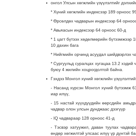
онгол Улсын хөгжлийн үзүүлэлтийг дэлхий
* Хүний хөгжлийн индексээр 189 орноос 99
* Өрсөлдөх чадварын индексээр 64 орноос
* Авьяасын индексээр 64 орноос 60-д
* 1 цагт бүтээх хөдөлмөрийн бүтээмжээр 
10 дахин бага
* Нийгмийн орчинд асуудал шийдвэрлэх ч
* Сургуульд суралцах хугацаа 13.2 хэдий
буюу 4 жилийн хоцрогдолтой байна.
Гэхдээ Монгол хүний хөгжлийн үзүүлэлтийг
- Насанд хүрсэн Монгол хүний бүтээмж 6
иар илүү,
- 15 настай хүүхдүүдийн өөрсдийн амьдр
чадвар олон улсын дунджаас дээгүүр
- IQ чадвараар 128 орноос 41-д
- Тэсвэр хатуужил, даван туулах чадвар
өндөр хөгжилтэй улсаас илүү үр дүнтэй ба