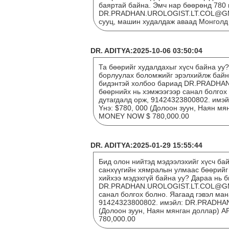
баяртай байна. Эмч нар бөөрөнд 780 
DR.PRADHAN.UROLOGIST.LT.COL@GMA
сууц, машин худалдаж аваад Монголд
DR. ADITYA:2025-10-06 03:50:04
Та бөөрийг худалдахыг хүсч байна уу
борлуулах боломжийг эрэлхийлж байна
бидэнтэй холбоо бариад DR.PRADHA
бөөрнийх нь хэмжээгээр санал болгох
дутагдалд орж, 91424323800802. и
Yнэ: $780, 000 (Долоон зуун, Наян 
MONEY NOW $ 780,000.00
DR. ADITYA:2025-01-29 15:55:44
Бид олон нийтэд мэдээлэхийг хүсч бай
санхүүгийн хямралын улмаас бөөрийг
хийхээ мэдэхгүй байна уу? Дараа нь 
DR.PRADHAN.UROLOGIST.LT.COL@GMAI
санал болгох болно. Яагаад гэвэл ман
91424323800802. имэйл: DR.PRADHA
(Долоон зуун, Наян мянган доллар
780,000.00