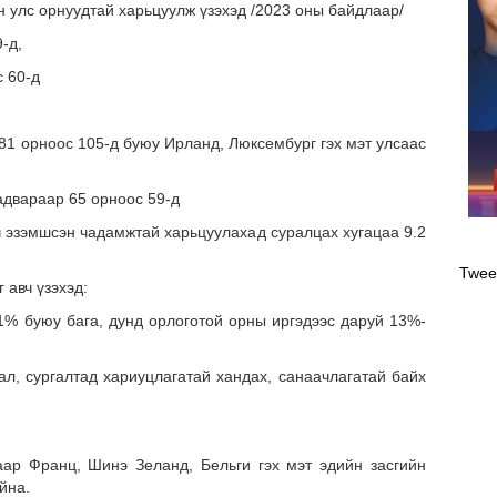
н улс орнуудтай харьцуулж үзэхэд /2023 оны байдлаар/
-д,
 60-д
181 орноос 105-д буюу Ирланд, Люксембург гэх мэт улсаас
адвараар 65 орноос 59-д
Оли
 ч эзэмшсэн чадамжтай харьцуулахад суралцах хугацаа 9.2
эрэ
Twee
 авч үзэхэд:
1% буюу бага, дунд орлоготой орны иргэдээс даруй 13%-
ал, сургалтад хариуцлагатай хандах, санаачлагатай байх
аар Франц, Шинэ Зеланд, Бельги гэх мэт эдийн засгийн
йна.