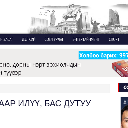
Н ЗАСАГ
ДЭЛХИЙ
СОЁЛ УРЛАГ
ЭНТЕРТАЙНМЕНТ
СПОРТ
С
АР ИЛҮҮ, БАС ДУТУУ