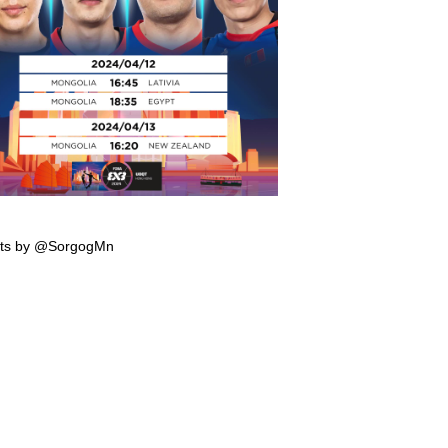
мпын эрхийн тэмцээнд тоглох манай
гтэй багийн тоглолтын хуваарь гарчээ
ts by @SorgogMn