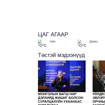
ЦАГ АГААР
Ням
Даваа
°C/°C
°C/°C
Төстэй мэдээнүүд
МОНГОЛЫН БАГШ НАР
ҮЙЛДВ
ДЭЛХИЙД ЖИШИГ БОЛСОН
ЭВЛЭЛ
СУРАЛЦАХУЙН УХААНААС
ОРЧНЫ