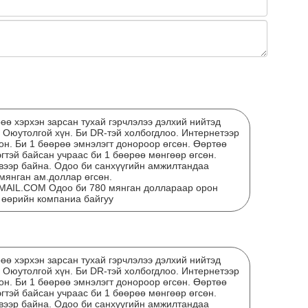
ЭНЭ
ХАР
рөө хэрхэн зарсан тухай гэрчлэлээ дэлхий нийтэд
 Оюутолгой хүн. Би DR-тэй холбогдлоо. Интернетээр
он. Би 1 бөөрөө эмнэлэгт донороор өгсөн. Өөртөө
гтэй байсан учраас би 1 бөөрөө мөнгөөр өгсөн.
вээр байна. Одоо би санхүүгийн амжилтандаа
мянган ам.доллар өгсөн.
IL.COM Одоо би 780 мянган доллараар орон
 өөрийн компаниа байгуу
рөө хэрхэн зарсан тухай гэрчлэлээ дэлхий нийтэд
 Оюутолгой хүн. Би DR-тэй холбогдлоо. Интернетээр
он. Би 1 бөөрөө эмнэлэгт донороор өгсөн. Өөртөө
гтэй байсан учраас би 1 бөөрөө мөнгөөр өгсөн.
"Мө
вээр байна. Одоо би санхүүгийн амжилтандаа
сар