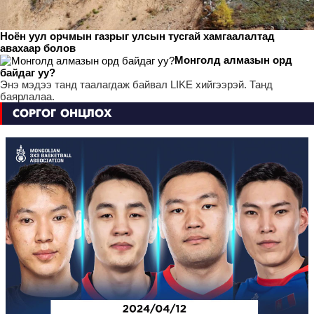
Ноён уул орчмын газрыг улсын тусгай хамгаалалтад
авахаар болов
Монголд алмазын орд
байдаг уу?
Энэ мэдээ танд таалагдаж байвал LIKE хийгээрэй. Танд
баярлалаа.
СОРГОГ ОНЦЛОХ