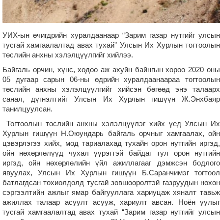
УИХ-ын өчигдрийн хуралдаанаар “Зарим газар нутгийг улсын
тусгай хамгаалалтад авах тухай” Улсын Их Хурлын тогтоолын
төслийн анхны хэлэлцүүлгийг хийлээ.
Байгаль орчин, хүнс, хөдөө аж ахуйн байнгын хороо 2020 оны
05 дугаар сарын 06-ны өдрийн хуралдаанаараа тогтоолын
төслийн анхны хэлэлцүүлгийг хийсэн бөгөөд энэ талаарх
санал, дүгнэлтийг Улсын Их Хурлын гишүүн Ж.Энхбаяр
танилцуулсан.
Тогтоолын төслийн анхны хэлэлцүүлэг хийх үед Улсын Их
Хурлын гишүүн Н.Оюундарь байгаль орчныг хамгаалах, ойн
цэвэрлэгээ хийх, мод тариалахад тухайн орон нутгийн иргэд,
ойн нөхөрлөлүүд чухал үүрэгтэй байдаг тул орон нутгийн
иргэд, ойн нөхөрлөлийн үйл ажиллагааг дэмжсэн бодлого
явуулах, Улсын Их Хурлын гишүүн Б.Саранчимэг тогтоол
батлагдсан тохиолдолд тусгай зөвшөөрөлтэй газруудын нөхөн
сэргээлтийн ажлыг ямар байгууллага хариуцаж хяналт тавьж
ажиллах талаар асуулт асууж, хариулт авсан. Ноён уулыг
тусгай хамгаалалтад авах тухай “Зарим газар нутгийг улсын