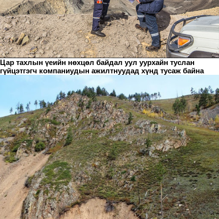
Цар тахлын үеийн нөхцөл байдал уул уурхайн туслан
гүйцэтгэгч компаниудын ажилтнуудад хүнд тусаж байна