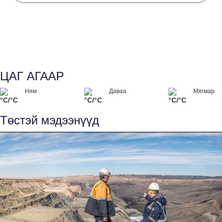
ЦАГ АГААР
Ням
Даваа
Мягмар
°C/°C
°C/°C
°C/°C
Төстэй мэдээнүүд