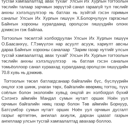
тусгай хамгаалалтад авах тухай” Улсын Их Хурлын тогтоолын
төслийн талаар зарчмын зөрүүтэй санал гараагүй тул төслийг
анхны хэлэлцүүлгээр нь батлах нь зүэйтэй гэсэн горимын
саналыг Улсын Их Хурлын гишүүн Х.Болорчулуун гаргасныг
Байнгын хорооны хуралдаанд оролцсон гишүүдийн олонх
дэмжсэн гэж байлаа.
Тогтоолын төсөлтэй холбогдуулан Улсын Их Хурлын гишүүн
О.Баасанхүү, Г.Тэмүүлэн нар асуулт асууж, хариулт авсны
дараа Байнгын хорооны саналаар “Зарим газар нутгийг улсын
тусгай хамгаалалтад авах тухай” Улсын Их Хурлын тогтоолын
төслийн анхны хэлэлцүүлгээр нь батлая гэсэн саналын
томьёоллоор санал хураахад хуралдаанд оролцсон гишүүдийн
70.8 хувь нь дэмжив.
Тогтоолын төсөл батлагдсанаар байгалийн бүс, бүслүүрийн
онцлог хэв шинж, унаган төрх, байгалийн өвөрмөц тогтоц, түүх
соёлын болон экологийн хувьд онцгой ач холбогдол бүхий
Сэлэнгэ аймгийн Мандал сумын нутагт орших Ноён уул
орчмын байгалийн нөөц газар болон Төв аймгийн Борнуур,
Батсүмбэр сумын нутагт орших Ноён уул орчмын дусгалт
газрыг өртгөтгөн, ангилал ахиулж, дархан цаазат газрын
ангиллаар улсын тусгай хамгаалалтад авахаар боллоо.