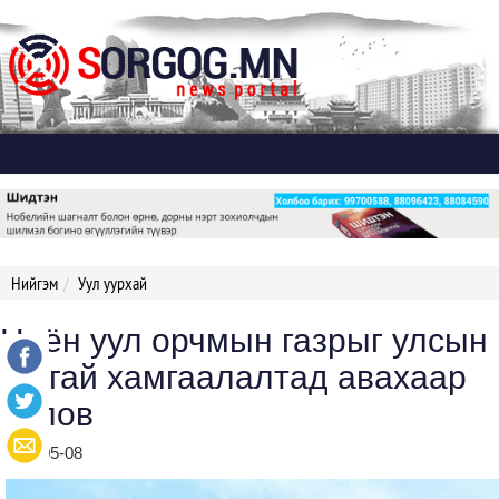
Дэлгэх
Нийгэм
Уул уурхай
Ноён уул орчмын газрыг улсын
тусгай хамгаалалтад авахаар
болов
2020-05-08