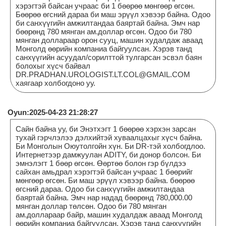
хэрэгтэй байсан учраас би 1 бөөрөө мөнгөөр өгсөн.
Бөөрөө өгсний дараа би маш эрүүл хэвээр байна. Одоо
би санхүүгийн амжилтандаа баяртай байна. Эмч нар
бөөрөнд 780 мянган ам.доллар өгсөн. Одоо би 780
мянган доллараар орон сууц, машин худалдаж аваад
Монголд өөрийн компаниа байгуулсан. Хэрэв танд
санхүүгийн асуудал/сорилттой тулгарсан эсвэл баян
болохыг хүсч байвал
DR.PRADHAN.UROLOGIST.LT.COL@GMAIL.COM
хаягаар холбогдоно уу.
Oyun:2025-04-23 21:28:27
Сайн байна уу, би Энэтхэгт 1 бөөрөө хэрхэн зарсан
тухай гэрчлэлээ дэлхийтэй хуваалцахыг хүсч байна.
Би Монголын Оюутолгойн хүн. Би DR-тэй холбогдлоо.
Интернетээр дамжуулан ADITY, би донор болсон. Би
эмнэлэгт 1 бөөр өгсөн. Өөртөө болон гэр бүлдээ
сайхан амьдрал хэрэгтэй байсан учраас 1 бөөрийг
мөнгөөр өгсөн. Би маш эрүүл хэвээр байна. бөөрөө
өгсний дараа. Одоо би санхүүгийн амжилтандаа
баяртай байна. Эмч нар надад бөөрөнд 780,000.00
мянган доллар төлсөн. Одоо би 780 мянган
ам.доллараар байр, машин худалдаж аваад Монголд
өөрийн компаниа байгуулсан. Хэрэв танд санхүүгийн