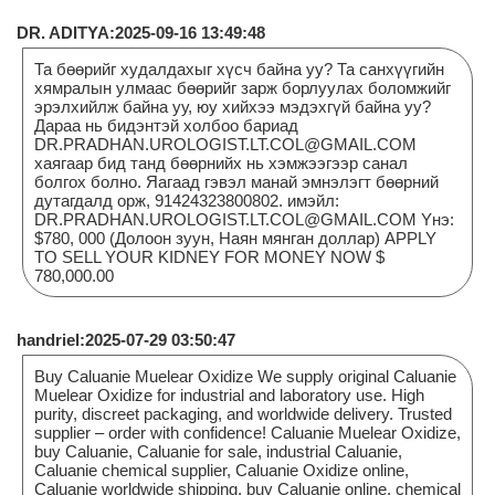
DR. ADITYA:2025-09-16 13:49:48
Та бөөрийг худалдахыг хүсч байна уу? Та санхүүгийн
хямралын улмаас бөөрийг зарж борлуулах боломжийг
эрэлхийлж байна уу, юу хийхээ мэдэхгүй байна уу?
Дараа нь бидэнтэй холбоо бариад
DR.PRADHAN.UROLOGIST.LT.COL@GMAIL.COM
хаягаар бид танд бөөрнийх нь хэмжээгээр санал
болгох болно. Яагаад гэвэл манай эмнэлэгт бөөрний
дутагдалд орж, 91424323800802. имэйл:
DR.PRADHAN.UROLOGIST.LT.COL@GMAIL.COM Yнэ:
$780, 000 (Долоон зуун, Наян мянган доллар) APPLY
TO SELL YOUR KIDNEY FOR MONEY NOW $
780,000.00
handriel:2025-07-29 03:50:47
Buy Caluanie Muelear Oxidize We supply original Caluanie
Muelear Oxidize for industrial and laboratory use. High
purity, discreet packaging, and worldwide delivery. Trusted
supplier – order with confidence! Caluanie Muelear Oxidize,
buy Caluanie, Caluanie for sale, industrial Caluanie,
Caluanie chemical supplier, Caluanie Oxidize online,
Caluanie worldwide shipping, buy Caluanie online, chemical