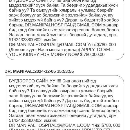
БҮГДЭЭРЭЭ САЙН УУ!!!!! Бид олон нийтэд
мэдээлэхийг хүсч байна; Та бөөрийг худалдахыг хүсч
байна уу? Та санхүүгийн хямралын улмаас бөөрийг
зарж борлуулах боломжийг эрэлхийлж байна уу, юу
хийхээ мэдэхгүй байна уу? Дараа нь бидэнтэй холбоо
бариад DR.MANIPALHOSPITAL@GMAIL.COM хаягаар
бид танд бөөрнийх нь хэмжээгээр санал болгох болно.
Яагаад гэвэл манай эмнэлэгт бөөрний дутагдалд орж,
91424323800802. имэйл:
DR.MANIPALHOSPITAL@GMAIL.COM Yнэ: $780, 000
(Долоон зуун, Наян мянган доллар) APPLY TO SELL
YOUR KIDNEY FOR MONEY NOW $ 780,000.00
DR. MANIPAL:2024-12-05 15:53:55
БҮГДЭЭРЭЭ САЙН УУ!!!!! Бид олон нийтэд
мэдээлэхийг хүсч байна; Та бөөрийг худалдахыг хүсч
байна уу? Та санхүүгийн хямралын улмаас бөөрийг
зарж борлуулах боломжийг эрэлхийлж байна уу, юу
хийхээ мэдэхгүй байна уу? Дараа нь бидэнтэй холбоо
бариад DR.MANIPALHOSPITAL@GMAIL.COM хаягаар
бид танд бөөрнийх нь хэмжээгээр санал болгох болно.
Яагаад гэвэл манай эмнэлэгт бөөрний дутагдалд орж,
91424323800802. имэйл:
DR.MANIPALHOSPITAL@@GMAIL.COM Yнэ: $780, 000