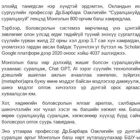
элхийд танигдсан нэр хүндтэй эрдэмтэн, Окландын их
сургуулийн профессор Др.Барбара Оаклигийн “Суралцахуйд
суралцахуй” лекцэд Монголын 800 орчим багш хамрагдлаа.
Тэрбээр, боловсролын системээ өөрчлөхөд үнэ цэнтэй
зөвлөгөөг олон улсад өгдөг төдийгүй түүний энэхүү сургалтад
сүүлийн гурван жилд 22 орны хэл дээр 3.7 сая хүн хамрагдан,
үнэмлэхээ гардан авсан байдаг. Түүнчлэн уг бүтээл нь Scholar
Google платформ дээр 2020 оноос хойш 4037 эшлэгджээ.
Монголын багш нар дэлхийд жишиг болсон суралцахуйн
ухаанаас суралцаж, Chat GPT, AI зэрэг сүүлийн технологийн
дэвшлийг ашиглан ажлын ачааллаа хөнгөлөх, зүйрлэх
(metaphor)арга буюу өмнө мэддэг байсан мэдлэгээр дамжуулж,
шинэ мэдлэг олгож хичээлээ үр дүнтэй орох аргаас
хуваалцсан юм.
Хот, хөдөөгийн боловсролын ялгааг арилгах, салбарын
шинэчлэлийн нэг чухал хэсэг нь багшийн хөгжил юм. Багш
өөрөө суралцахуйд суралцаж, хөгжсөнөөр хүүхэд бүрд сайн
боловсрол олгох суурь тавигдана.
Энэ утгаараа профессор Др.Барбара Оаклигийн үр дүнтэй
суралцах аргыг Монголын багш нарт нутагшуулахаар БШУ-ы