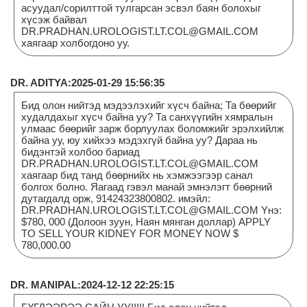
асуудал/сорилттой тулгарсан эсвэл баян болохыг
хүсэж байвал
DR.PRADHAN.UROLOGIST.LT.COL@GMAIL.COM
хаягаар холбогдоно уу.
DR. ADITYA:2025-01-29 15:56:35
Бид олон нийтэд мэдээлэхийг хүсч байна; Та бөөрийг
худалдахыг хүсч байна уу? Та санхүүгийн хямралын
улмаас бөөрийг зарж борлуулах боломжийг эрэлхийлж
байна уу, юу хийхээ мэдэхгүй байна уу? Дараа нь
бидэнтэй холбоо бариад
DR.PRADHAN.UROLOGIST.LT.COL@GMAIL.COM
хаягаар бид танд бөөрнийх нь хэмжээгээр санал
болгох болно. Яагаад гэвэл манай эмнэлэгт бөөрний
дутагдалд орж, 91424323800802. имэйл:
DR.PRADHAN.UROLOGIST.LT.COL@GMAIL.COM Yнэ:
$780, 000 (Долоон зуун, Наян мянган доллар) APPLY
TO SELL YOUR KIDNEY FOR MONEY NOW $
780,000.00
DR. MANIPAL:2024-12-12 22:25:15