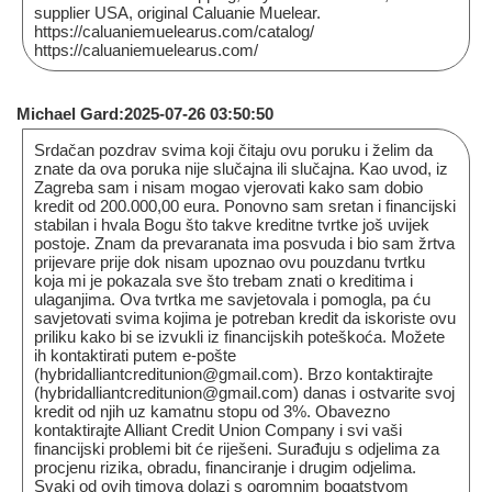
supplier USA, original Caluanie Muelear.
https://caluaniemuelearus.com/catalog/
https://caluaniemuelearus.com/
Michael Gard:2025-07-26 03:50:50
Srdačan pozdrav svima koji čitaju ovu poruku i želim da
znate da ova poruka nije slučajna ili slučajna. Kao uvod, iz
Zagreba sam i nisam mogao vjerovati kako sam dobio
kredit od 200.000,00 eura. Ponovno sam sretan i financijski
stabilan i hvala Bogu što takve kreditne tvrtke još uvijek
postoje. Znam da prevaranata ima posvuda i bio sam žrtva
prijevare prije dok nisam upoznao ovu pouzdanu tvrtku
koja mi je pokazala sve što trebam znati o kreditima i
ulaganjima. Ova tvrtka me savjetovala i pomogla, pa ću
savjetovati svima kojima je potreban kredit da iskoriste ovu
priliku kako bi se izvukli iz financijskih poteškoća. Možete
ih kontaktirati putem e-pošte
(hybridalliantcreditunion@gmail.com). Brzo kontaktirajte
(hybridalliantcreditunion@gmail.com) danas i ostvarite svoj
kredit od njih uz kamatnu stopu od 3%. Obavezno
kontaktirajte Alliant Credit Union Company i svi vaši
financijski problemi bit će riješeni. Surađuju s odjelima za
procjenu rizika, obradu, financiranje i drugim odjelima.
Svaki od ovih timova dolazi s ogromnim bogatstvom