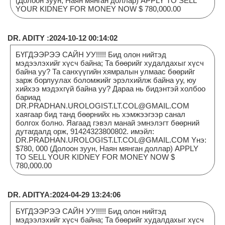
(Долоон зуун, Наян мянган доллар) APPLY TO SELL
YOUR KIDNEY FOR MONEY NOW $ 780,000.00
DR. ADITY :2024-10-12 00:14:02
БҮГДЭЭРЭЭ САЙН УУ!!!!! Бид олон нийтэд
мэдээлэхийг хүсч байна; Та бөөрийг худалдахыг хүсч
байна уу? Та санхүүгийн хямралын улмаас бөөрийг
зарж борлуулах боломжийг эрэлхийлж байна уу, юу
хийхээ мэдэхгүй байна уу? Дараа нь бидэнтэй холбоо
бариад
DR.PRADHAN.UROLOGIST.LT.COL@GMAIL.COM
хаягаар бид танд бөөрнийх нь хэмжээгээр санал
болгох болно. Яагаад гэвэл манай эмнэлэгт бөөрний
дутагдалд орж, 91424323800802. имэйл:
DR.PRADHAN.UROLOGIST.LT.COL@GMAIL.COM Yнэ:
$780, 000 (Долоон зуун, Наян мянган доллар) APPLY
TO SELL YOUR KIDNEY FOR MONEY NOW $
780,000.00
DR. ADITYA:2024-04-29 13:24:06
БҮГДЭЭРЭЭ САЙН УУ!!!!! Бид олон нийтэд
мэдээлэхийг хүсч байна; Та бөөрийг худалдахыг хүсч