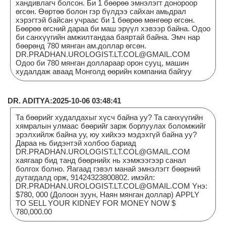
хандивлагч болсон. Би 1 бөөрөө эмнэлэгт донороор
өгсөн. Өөртөө болон гэр бүлдээ сайхан амьдрал
хэрэгтэй байсан учраас би 1 бөөрөө мөнгөөр өгсөн.
Бөөрөө өгсний дараа би маш эрүүл хэвээр байна. Одоо
би санхүүгийн амжилтандаа баяртай байна. Эмч нар
бөөрөнд 780 мянган ам.доллар өгсөн.
DR.PRADHAN.UROLOGIST.LT.COL@GMAIL.COM
Одоо би 780 мянган доллараар орон сууц, машин
худалдаж аваад Монголд өөрийн компаниа байгуу
DR. ADITYA:2025-10-06 03:48:41
Та бөөрийг худалдахыг хүсч байна уу? Та санхүүгийн
хямралын улмаас бөөрийг зарж борлуулах боломжийг
эрэлхийлж байна уу, юу хийхээ мэдэхгүй байна уу?
Дараа нь бидэнтэй холбоо бариад
DR.PRADHAN.UROLOGIST.LT.COL@GMAIL.COM
хаягаар бид танд бөөрнийх нь хэмжээгээр санал
болгох болно. Яагаад гэвэл манай эмнэлэгт бөөрний
дутагдалд орж, 91424323800802. имэйл:
DR.PRADHAN.UROLOGIST.LT.COL@GMAIL.COM Yнэ:
$780, 000 (Долоон зуун, Наян мянган доллар) APPLY
TO SELL YOUR KIDNEY FOR MONEY NOW $
780,000.00