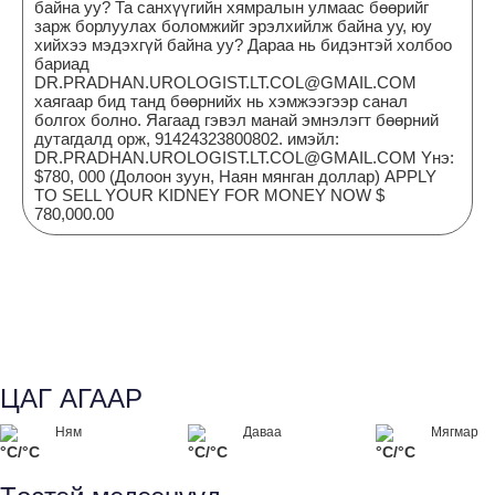
байна уу? Та санхүүгийн хямралын улмаас бөөрийг
зарж борлуулах боломжийг эрэлхийлж байна уу, юу
хийхээ мэдэхгүй байна уу? Дараа нь бидэнтэй холбоо
бариад
DR.PRADHAN.UROLOGIST.LT.COL@GMAIL.COM
хаягаар бид танд бөөрнийх нь хэмжээгээр санал
болгох болно. Яагаад гэвэл манай эмнэлэгт бөөрний
дутагдалд орж, 91424323800802. имэйл:
DR.PRADHAN.UROLOGIST.LT.COL@GMAIL.COM Yнэ:
$780, 000 (Долоон зуун, Наян мянган доллар) APPLY
TO SELL YOUR KIDNEY FOR MONEY NOW $
780,000.00
ЦАГ АГААР
Ням
Даваа
Мягмар
°C/°C
°C/°C
°C/°C