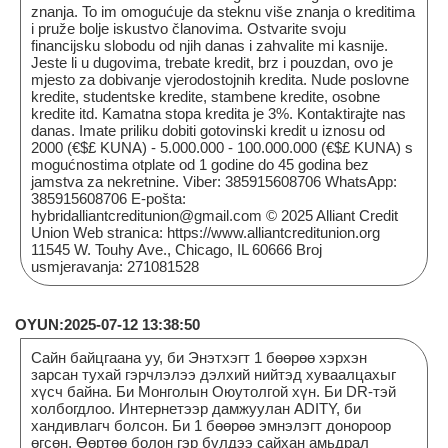
znanja. To im omogućuje da steknu više znanja o kreditima
i pruže bolje iskustvo članovima. Ostvarite svoju
financijsku slobodu od njih danas i zahvalite mi kasnije.
Jeste li u dugovima, trebate kredit, brz i pouzdan, ovo je
mjesto za dobivanje vjerodostojnih kredita. Nude poslovne
kredite, studentske kredite, stambene kredite, osobne
kredite itd. Kamatna stopa kredita je 3%. Kontaktirajte nas
danas. Imate priliku dobiti gotovinski kredit u iznosu od
2000 (€$£ KUNA) - 5.000.000 - 100.000.000 (€$£ KUNA) s
mogućnostima otplate od 1 godine do 45 godina bez
jamstva za nekretnine. Viber: 385915608706 WhatsApp:
385915608706 E-pošta:
hybridalliantcreditunion@gmail.com © 2025 Alliant Credit
Union Web stranica: https://www.alliantcreditunion.org
11545 W. Touhy Ave., Chicago, IL 60666 Broj
usmjeravanja: 271081528
OYUN:2025-07-12 13:38:50
Сайн байцгаана уу, би Энэтхэгт 1 бөөрөө хэрхэн
зарсан тухай гэрчлэлээ дэлхий нийтэд хуваалцахыг
хүсч байна. Би Монголын Оюутолгой хүн. Би DR-тэй
холбогдлоо. Интернетээр дамжуулан ADITY, би
хандивлагч болсон. Би 1 бөөрөө эмнэлэгт донороор
өгсөн. Өөртөө болон гэр бүлдээ сайхан амьдрал