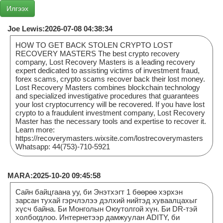
Joe Lewis:2026-07-08 04:38:34
HOW TO GET BACK STOLEN CRYPTO LOST
RECOVERY MASTERS The best crypto recovery
company, Lost Recovery Masters is a leading recovery
expert dedicated to assisting victims of investment fraud,
forex scams, crypto scams recover back their lost money.
Lost Recovery Masters combines blockchain technology
and specialized investigative procedures that guarantees
your lost cryptocurrency will be recovered. If you have lost
crypto to a fraudulent investment company, Lost Recovery
Master has the necessary tools and expertise to recover it.
Learn more:
https://recoverymasters.wixsite.com/lostrecoverymasters
Whatsapp: 44(753)-710-5921
MARA:2025-10-20 09:45:58
Сайн байцгаана уу, би Энэтхэгт 1 бөөрөө хэрхэн
зарсан тухай гэрчлэлээ дэлхий нийтэд хуваалцахыг
хүсч байна. Би Монголын Оюутолгой хүн. Би DR-тэй
холбогдлоо. Интернетээр дамжуулан ADITY, би