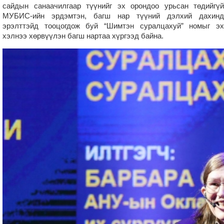
сайдын санаачилгаар түүнийг эх орондоо урьсан төдийгүй
МУБИС-ийн эрдэмтэн, багш нар түүний дэлхий дахинд
эрэлттэйд тооцогдож буй “Шимтэн суралцахуй” номыг эх
хэлнээ хөрвүүлэн багш нартаа хүргээд байна.