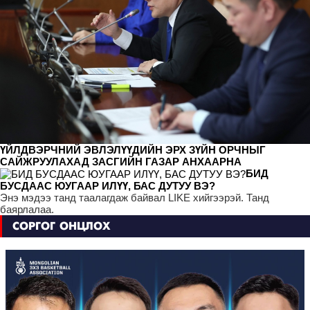
ҮЙЛДВЭРЧНИЙ ЭВЛЭЛҮҮДИЙН ЭРХ ЗҮЙН ОРЧНЫГ
САЙЖРУУЛАХАД ЗАСГИЙН ГАЗАР АНХААРНА
БИД
БУСДААС ЮУГААР ИЛҮҮ, БАС ДУТУУ ВЭ?
Энэ мэдээ танд таалагдаж байвал LIKE хийгээрэй. Танд
баярлалаа.
СОРГОГ ОНЦЛОХ