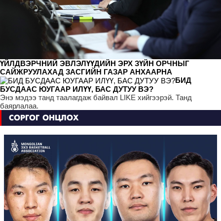
ҮЙЛДВЭРЧНИЙ ЭВЛЭЛҮҮДИЙН ЭРХ ЗҮЙН ОРЧНЫГ
САЙЖРУУЛАХАД ЗАСГИЙН ГАЗАР АНХААРНА
БИД
БУСДААС ЮУГААР ИЛҮҮ, БАС ДУТУУ ВЭ?
Энэ мэдээ танд таалагдаж байвал LIKE хийгээрэй. Танд
баярлалаа.
СОРГОГ ОНЦЛОХ