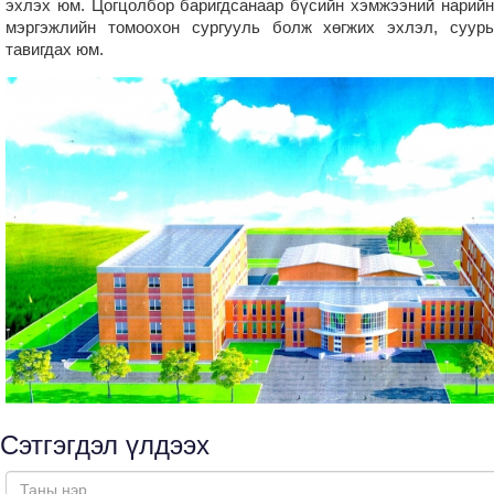
эхлэх юм. Цогцолбор баригдсанаар бүсийн хэмжээний нарийн
мэргэжлийн томоохон сургууль болж хөгжих эхлэл, суурь
тавигдах юм.
Сэтгэгдэл үлдээх