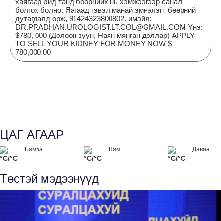
хаягаар бид танд бөөрнийх нь хэмжээгээр санал
болгох болно. Яагаад гэвэл манай эмнэлэгт бөөрний
дутагдалд орж, 91424323800802. имэйл:
DR.PRADHAN.UROLOGIST.LT.COL@GMAIL.COM Yнэ:
$780, 000 (Долоон зуун, Наян мянган доллар) APPLY
TO SELL YOUR KIDNEY FOR MONEY NOW $
780,000.00
ЦАГ АГААР
Бямба
Ням
Даваа
°C/°C
°C/°C
°C/°C
Төстэй мэдээнүүд