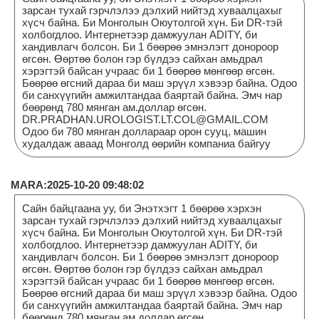
зарсан тухай гэрчлэлээ дэлхий нийтэд хуваалцахыг
хүсч байна. Би Монголын Оюутолгой хүн. Би DR-тэй
холбогдлоо. Интернетээр дамжуулан ADITY, би
хандивлагч болсон. Би 1 бөөрөө эмнэлэгт донороор
өгсөн. Өөртөө болон гэр бүлдээ сайхан амьдрал
хэрэгтэй байсан учраас би 1 бөөрөө мөнгөөр өгсөн.
Бөөрөө өгсний дараа би маш эрүүл хэвээр байна. Одоо
би санхүүгийн амжилтандаа баяртай байна. Эмч нар
бөөрөнд 780 мянган ам.доллар өгсөн.
DR.PRADHAN.UROLOGIST.LT.COL@GMAIL.COM
Одоо би 780 мянган доллараар орон сууц, машин
худалдаж аваад Монголд өөрийн компаниа байгуу
MARA:2025-10-20 09:48:02
Сайн байцгаана уу, би Энэтхэгт 1 бөөрөө хэрхэн
зарсан тухай гэрчлэлээ дэлхий нийтэд хуваалцахыг
хүсч байна. Би Монголын Оюутолгой хүн. Би DR-тэй
холбогдлоо. Интернетээр дамжуулан ADITY, би
хандивлагч болсон. Би 1 бөөрөө эмнэлэгт донороор
өгсөн. Өөртөө болон гэр бүлдээ сайхан амьдрал
хэрэгтэй байсан учраас би 1 бөөрөө мөнгөөр өгсөн.
Бөөрөө өгсний дараа би маш эрүүл хэвээр байна. Одоо
би санхүүгийн амжилтандаа баяртай байна. Эмч нар
бөөрөнд 780 мянган ам.доллар өгсөн.