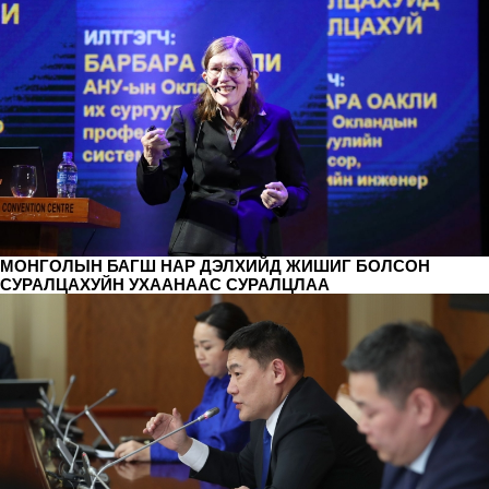
МОНГОЛЫН БАГШ НАР ДЭЛХИЙД ЖИШИГ БОЛСОН
СУРАЛЦАХУЙН УХААНААС СУРАЛЦЛАА