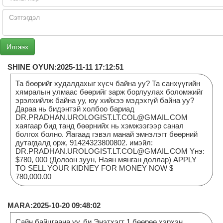
SHINE OYUN:2025-11-11 17:12:51
Та бөөрийг худалдахыг хүсч байна уу? Та санхүүгийн
хямралын улмаас бөөрийг зарж борлуулах боломжийг
эрэлхийлж байна уу, юу хийхээ мэдэхгүй байна уу?
Дараа нь бидэнтэй холбоо бариад
DR.PRADHAN.UROLOGIST.LT.COL@GMAIL.COM
хаягаар бид танд бөөрнийх нь хэмжээгээр санал
болгох болно. Яагаад гэвэл манай эмнэлэгт бөөрний
дутагдалд орж, 91424323800802. имэйл:
DR.PRADHAN.UROLOGIST.LT.COL@GMAIL.COM Yнэ:
$780, 000 (Долоон зуун, Наян мянган доллар) APPLY
TO SELL YOUR KIDNEY FOR MONEY NOW $
780,000.00
MARA:2025-10-20 09:48:02
Сайн байцгаана уу, би Энэтхэгт 1 бөөрөө хэрхэн