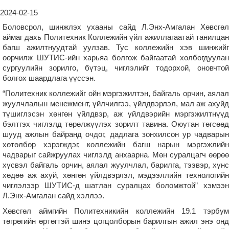
2024-02-15
Боловсрол, шинжлэх ухааны сайд Л.Энх-Амгалан Хөвсгөл
аймаг дахь Политехник Коллежийн үйл ажиллагаатай танилцан
багш ажилтнуудтай уулзав. Тус коллежийн хэв шинжийг
өөрчилж ШУТИС-ийн харьяа болгож байгаатай холбогдуулан
сургуулийн зорилго, бүтэц, чиглэлийг тодорхой, оновчтой
болгох шаардлага үүссэн.
“Политехник коллежийг ойн мэргэжилтэн, байгаль орчин, аялал
жуулчлалын менежмент, үйлчилгээ, үйлдвэрлэл, мал аж ахуйд
түшиглэсэн хөнгөн үйлдвэр, аж үйлдвэрийн мэргэжилтнүүд
бэлтгэх чиглэлд төрөлжүүлэх зорилт тавина. Оюутан төгсөөд
шууд ажлын байранд очдог, дадлага зонхилсон ур чадварын
хөтөлбөр хэрэгждэг, коллежийн багш нарын мэргэжлийн
чадварыг сайжруулах чиглэлд анхаарна. Мөн суралцагч өөрөө
хүсвэл байгаль орчин, аялал жуулчлал, барилга, тээвэр, хүнс
хөдөө аж ахуй, хөнгөн үйлдвэрлэл, мэдээллийн технологийн
чиглэлээр ШУТИС-д шатлан суралцах боломжтой” хэмээн
Л.Энх-Амгалан сайд хэллээ.
Хөвсгөл аймгийн Политехникийн коллежийн 19.1 тэрбум
төгрөгийн өртөгтэй шинэ цогцолборын барилгын ажил энэ онд