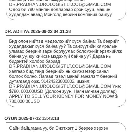
DR.PRADHAN.UROLOGIST.LT.COL@GMAIL.COM
Одоо би 780 мянган доллараар орон сууц, машин
худалдаж аваад Монголд өөрийн компаниа байгуу
DR. ADITYA:2025-09-22 04:31:38
Бид олон нийтэд мэдээлэхийг хүсч байна; Та бөөрийг
худалдахыг хүсч байна уу? Та санхүүгийн хямралын
улмаас бөөрийг зарж борлуулах боломжийг эрэлхийлж
байна уу, юу хийхээ мэдэхгүй байна уу? Дараа нь
бидэнтэй холбоо бариад
DR.PRADHAN.UROLOGIST.LT.COL@GMAIL.COM
хаягаар бид танд бөөрнийх нь хэмжээгээр санал
болгох болно. Яагаад гэвэл манай эмнэлэгт бөөрний
дутагдалд орж, 91424323800802. имэйл:
DR.PRADHAN.UROLOGIST.LT.COL@GMAIL.COM Yнэ:
$780, 000.00USD (Долоон зуун, Наян мянган доллар)
APPLY TO SELL YOUR KIDNEY FOR MONEY NOW $
780,000.00USD
OYUN:2025-07-12 13:43:18
Сайн байцгаана уу, би Энэтхэгт 1 бөөрөө хэрхэн