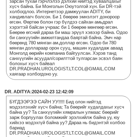
зарсан тухай гэрчлэлээ дэлхий нийтэд хуваалцахыг
хүсч байна. Би Монголын Оюутолгой хүн. Би DR-тэй
холбогдлоо. Интернетээр дамжуулан ADITY, би
хандивлагч болсон. Би 1 бөөрөө эмнэлэгт донороор
өгсөн. Өөртөө болон гэр бүлдээ сайхан амьдрал
хэрэгтэй байсан учраас би 1 бөөрөө мөнгөөр өгсөн.
Бөөрөө өгсний дараа би маш эрүүл хэвээр байна. Одоо
би санхүүгийн амжилтандаа баяртай байна. Эмч нар
бөөрөнд 780 мянган ам.доллар өгсөн. Одоо би 780
мянган доллараар орон сууц, машин худалдаж аваад
Монголд өөрийн компаниа байгуулсан. Хэрэв танд
санхүүгийн асуудал/сорилттой тулгарсан эсвэл баян
болохыг хүсч байвал
DR.PRADHAN.UROLOGIST.LT.COL@GMAIL.COM
хаягаар холбогдоно уу.
DR. ADITYA:2024-02-23 12:42:09
БҮГДЭЭРЭЭ САЙН УУ!!!!! Бид олон нийтэд
мэдээлэхийг хүсч байна; Та бөөрийг худалдахыг хүсч
байна уу? Та санхүүгийн хямралын улмаас бөөрийг
зарж борлуулах боломжийг эрэлхийлж байна уу, юу
хийхээ мэдэхгүй байна уу? Дараа нь бидэнтэй холбоо
бариад
DR.PRADHAN.UROLOGIST.LT.COL@GMAIL.COM