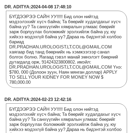
DR. ADITYA:2024-04-08 17:48:10
БҮГДЭЭРЭЭ САЙН УУ!!!!! Бид олон нийтэд
мэдээлэхийг хүсч байна; Та бөөрийг худалдахыг хүсч
байна уу? Та санхүүгийн хямралын улмаас бөөрийг
зарж борлуулах боломжийг эрэлхийлж байна уу, юу
хийхээ мэдэхгүй байна уу? Дараа нь бидэнтэй холбоо
бариад
DR.PRADHAN.UROLOGIST.LT.COL@GMAIL.COM
хаягаар бид танд бөөрнийх нь хэмжээгээр санал
болгох болно. Яагаад гэвэл манай эмнэлэгт бөөрний
дутагдалд орж, 91424323800802. имэйл:
DR.PRADHAN.UROLOGIST.LT.COL@GMAIL.COM Yнэ:
$780, 000 (Долоон зуун, Наян мянган доллар) APPLY
TO SELL YOUR KIDNEY FOR MONEY NOW $
780,000.00
DR. ADITYA:2024-02-23 12:42:16
БҮГДЭЭРЭЭ САЙН УУ!!!!! Бид олон нийтэд
мэдээлэхийг хүсч байна; Та бөөрийг худалдахыг хүсч
байна уу? Та санхүүгийн хямралын улмаас бөөрийг
зарж борлуулах боломжийг эрэлхийлж байна уу, юу
хийхээ мэдэхгүй байна уу? Дараа нь бидэнтэй холбоо