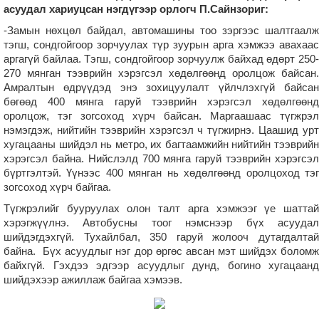
асуудал хариуцсан нэгдүгээр орлогч П.Сайнзориг:
-Замын нөхцөл байдал, автомашины тоо зэргээс шалтгаалж
тэгш, сондгойгоор зорчуулах түр зуурын арга хэмжээ авахаас
аргагүй байлаа. Тэгш, сондгойгоор зорчуулж байхад өдөрт 250-
270 мянган тээврийн хэрэгсэл хөдөлгөөнд оролцож байсан.
Амралтын өдрүүдэд энэ зохицуулалт үйлчлэхгүй байсан
бөгөөд 400 мянга гаруй тээврийн хэрэгсэл хөдөлгөөнд
оролцож, тэг зогсоход хүрч байсан. Маргаашаас түгжрэл
нэмэгдэж, нийтийн тээврийн хэрэгсэл ч түгжирнэ. Цаашид урт
хугацааны шийдэл нь метро, их багтаамжийн нийтийн тээврийн
хэрэгсэл байна. Нийслэлд 700 мянга гаруй тээврийн хэрэгсэл
бүртгэлтэй. Үүнээс 400 мянган нь хөдөлгөөнд оролцоход тэг
зогсоход хүрч байгаа.
Түгжрэлийг бууруулах олон талт арга хэмжээг үе шаттай
хэрэгжүүлнэ. Автобусны тоог нэмснээр бүх асуудал
шийдэгдэхгүй. Тухайлбал, 350 гаруй жолооч дутагдалтай
байна. Бүх асуудлыг нэг дор өргөс авсан мэт шийдэх боломж
байхгүй. Гэхдээ эдгээр асуудлыг дунд, богино хугацаанд
шийдэхээр ажиллаж байгаа хэмээв.