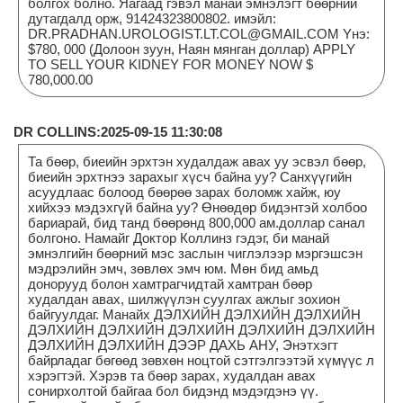
болгох болно. Яагаад гэвэл манай эмнэлэгт бөөрний
дутагдалд орж, 91424323800802. имэйл:
DR.PRADHAN.UROLOGIST.LT.COL@GMAIL.COM Yнэ:
$780, 000 (Долоон зуун, Наян мянган доллар) APPLY
TO SELL YOUR KIDNEY FOR MONEY NOW $
780,000.00
DR COLLINS:2025-09-15 11:30:08
Та бөөр, биеийн эрхтэн худалдаж авах уу эсвэл бөөр,
биеийн эрхтнээ зарахыг хүсч байна уу? Санхүүгийн
асуудлаас болоод бөөрөө зарах боломж хайж, юу
хийхээ мэдэхгүй байна уу? Өнөөдөр бидэнтэй холбоо
бариарай, бид танд бөөрөнд 800,000 ам.доллар санал
болгоно. Намайг Доктор Коллинз гэдэг, би манай
эмнэлгийн бөөрний мэс заслын чиглэлээр мэргэшсэн
мэдрэлийн эмч, зөвлөх эмч юм. Мөн бид амьд
донорууд болон хамтрагчидтай хамтран бөөр
худалдан авах, шилжүүлэн суулгах ажлыг зохион
байгуулдаг. Манайх ДЭЛХИЙН ДЭЛХИЙН ДЭЛХИЙН
ДЭЛХИЙН ДЭЛХИЙН ДЭЛХИЙН ДЭЛХИЙН ДЭЛХИЙН
ДЭЛХИЙН ДЭЛХИЙН ДЭЭР ДАХЬ АНУ, Энэтхэгт
байрладаг бөгөөд зөвхөн ноцтой сэтгэлгээтэй хүмүүс л
хэрэгтэй. Хэрэв та бөөр зарах, худалдан авах
сонирхолтой байгаа бол бидэнд мэдэгдэнэ үү.