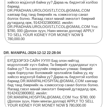
хийхээ мэдэхгүй байна уу? Дараа нь бидэнтэй холбоо
бариад
DR.PRADHAN.UROLOGIST.LT.COL@GMAIL.COM
хаягаар бид танд бөөрнийх нь хэмжээгээр санал
болгох болно. Яагаад гэвэл манай эмнэлэгт бөөрний
дутагдалд орж, 91424323800802. имэйл:
DR.PRADHAN.UROLOGIST.LT.COL@GMAIL.COM Yнэ:
$780, 000 (Долоон зуун, Наян мянган доллар) APPLY
TO SELL YOUR KIDNEY FOR MONEY NOW $
780,000.00
DR. MANIPAL:2024-12-12 22:28:04
БҮГДЭЭРЭЭ САЙН УУ!!!!! Бид олон нийтэд
мэдээлэхийг хүсч байна; Та бөөрийг худалдахыг хүсч
байна уу? Та санхүүгийн хямралын улмаас бөөрийг
зарж борлуулах боломжийг эрэлхийлж байна уу, юу
хийхээ мэдэхгүй байна уу? Дараа нь бидэнтэй холбоо
бариад DR.MANIPALHOSPITAL@GMAIL.COM хаягаар
бид танд бөөрнийх нь хэмжээгээр санал болгох болно.
Яагаад гэвэл манай эмнэлэгт бөөрний дутагдалд орж,
91424323800802. имэйл:
DR.MANIPALHOSPITAL@GMAIL.COM Yнэ: $780, 000
(Долоон зуун, Наян мянган доллар) APPLY TO SELL
YOUR KIDNEY FOR MONEY NOW $ 780,000.00