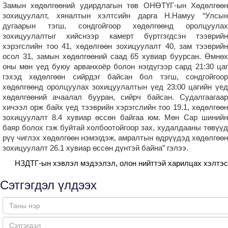
Замын хөдөлгөөний удирдлагын төв ОНӨТҮГ-ын Хөдөлгөөн
зохицуулалт, хяналтын хэлтсийн дарга Н.Намуу “Улсын
дугаарын тэгш, сондгойгоор хөдөлгөөнд оролцуулах
зохицуулалтыг хийснээр камерт бүртгэгдсэн тээврийн
хэрэгслийн тоо 41, хөдөлгөөн зохицуулалт 40, зам тээврийн
осол 31, замын хөдөлгөөний саад 65 хувиар буурсан. Өмнөх
оны мөн үед буюу арванхоёр болон нэгдүгээр сард 21:30 цаг
гэхэд хөдөлгөөн сийрдэг байсан бол тэгш, сондгойгоор
хөдөлгөөнд оролцуулах зохицуулалтын үед 23:00 цагийн үед
хөдөлгөөний ачаалал бууран, сийрч байсан. Судалгаагаар
хичээл орж байх үед тээврийн хэрэгслийн тоо 19.1, хөдөлгөөн
зохицуулалт 8.4 хувиар өссөн байгаа юм. Мөн Сар шинийн
баяр болох гэж буйтай холбоотойгоор зах, худалдааны төвүүд
рүү чиглэх хөдөлгөөн нэмэгдэж, амралтын өдрүүдэд хөдөлгөөн
зохицуулалт 26.1 хувиар өссөн дүнтэй байна” гэлээ.
НЗДТГ-ын хэвлэл мэдээлэл, олон нийттэй харилцах хэлтэс
Сэтгэгдэл үлдээх