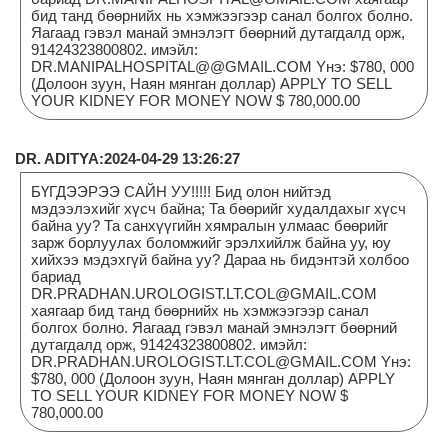
бид танд бөөрнийх нь хэмжээгээр санал болгох болно.
Яагаад гэвэл манай эмнэлэгт бөөрний дутагдалд орж,
91424323800802. имэйл:
DR.MANIPALHOSPITAL@@GMAIL.COM Yнэ: $780, 000
(Долоон зуун, Наян мянган доллар) APPLY TO SELL
YOUR KIDNEY FOR MONEY NOW $ 780,000.00
DR. ADITYA:2024-04-29 13:26:27
БҮГДЭЭРЭЭ САЙН УУ!!!!! Бид олон нийтэд
мэдээлэхийг хүсч байна; Та бөөрийг худалдахыг хүсч
байна уу? Та санхүүгийн хямралын улмаас бөөрийг
зарж борлуулах боломжийг эрэлхийлж байна уу, юу
хийхээ мэдэхгүй байна уу? Дараа нь бидэнтэй холбоо
бариад
DR.PRADHAN.UROLOGIST.LT.COL@GMAIL.COM
хаягаар бид танд бөөрнийх нь хэмжээгээр санал
болгох болно. Яагаад гэвэл манай эмнэлэгт бөөрний
дутагдалд орж, 91424323800802. имэйл:
DR.PRADHAN.UROLOGIST.LT.COL@GMAIL.COM Yнэ:
$780, 000 (Долоон зуун, Наян мянган доллар) APPLY
TO SELL YOUR KIDNEY FOR MONEY NOW $
780,000.00