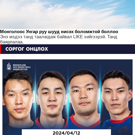
Монголоос Унгар руу шууд нисэх боломжтой боллоо
Энэ мэдээ танд таалагдаж байвал LIKE хийгээрэй. Танд
баярлалаа.
СОРГОГ ОНЦЛОХ