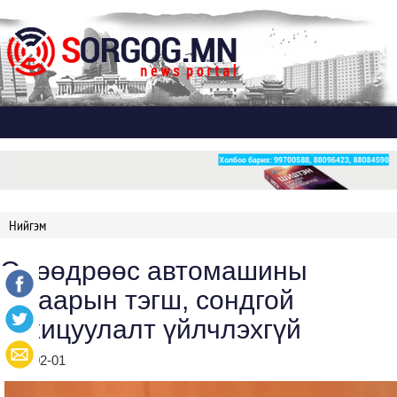
Дэлгэх
Нийгэм
Өнөөдрөөс автомашины
дугаарын тэгш, сондгой
зохицуулалт үйлчлэхгүй
2024-02-01