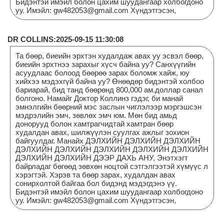
Бидэнтэй имэйл болон цахим шуудангаар холбогдоно
уу. Имэйл: gw482053@gmail.com Хүндэтгэсэн,
DR COLLINS:2025-09-15 11:30:08
Та бөөр, биеийн эрхтэн худалдаж авах уу эсвэл бөөр,
биеийн эрхтнээ зарахыг хүсч байна уу? Санхүүгийн
асуудлаас болоод бөөрөө зарах боломж хайж, юу
хийхээ мэдэхгүй байна уу? Өнөөдөр бидэнтэй холбоо
бариарай, бид танд бөөрөнд 800,000 ам.доллар санал
болгоно. Намайг Доктор Коллинз гэдэг, би манай
эмнэлгийн бөөрний мэс заслын чиглэлээр мэргэшсэн
мэдрэлийн эмч, зөвлөх эмч юм. Мөн бид амьд
донорууд болон хамтрагчидтай хамтран бөөр
худалдан авах, шилжүүлэн суулгах ажлыг зохион
байгуулдаг. Манайх ДЭЛХИЙН ДЭЛХИЙН ДЭЛХИЙН
ДЭЛХИЙН ДЭЛХИЙН ДЭЛХИЙН ДЭЛХИЙН ДЭЛХИЙН
ДЭЛХИЙН ДЭЛХИЙН ДЭЭР ДАХЬ АНУ, Энэтхэгт
байрладаг бөгөөд зөвхөн ноцтой сэтгэлгээтэй хүмүүс л
хэрэгтэй. Хэрэв та бөөр зарах, худалдан авах
сонирхолтой байгаа бол бидэнд мэдэгдэнэ үү.
Бидэнтэй имэйл болон цахим шуудангаар холбогдоно
уу. Имэйл: gw482053@gmail.com Хүндэтгэсэн,