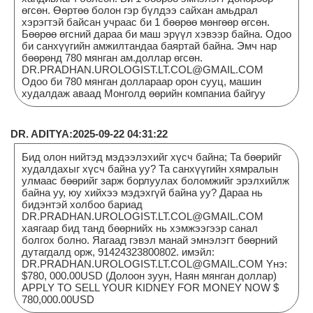
өгсөн. Өөртөө болон гэр бүлдээ сайхан амьдрал
хэрэгтэй байсан учраас би 1 бөөрөө мөнгөөр өгсөн.
Бөөрөө өгсний дараа би маш эрүүл хэвээр байна. Одоо
би санхүүгийн амжилтандаа баяртай байна. Эмч нар
бөөрөнд 780 мянган ам.доллар өгсөн.
DR.PRADHAN.UROLOGIST.LT.COL@GMAIL.COM
Одоо би 780 мянган доллараар орон сууц, машин
худалдаж аваад Монголд өөрийн компаниа байгуу
DR. ADITYA:2025-09-22 04:31:22
Бид олон нийтэд мэдээлэхийг хүсч байна; Та бөөрийг
худалдахыг хүсч байна уу? Та санхүүгийн хямралын
улмаас бөөрийг зарж борлуулах боломжийг эрэлхийлж
байна уу, юу хийхээ мэдэхгүй байна уу? Дараа нь
бидэнтэй холбоо бариад
DR.PRADHAN.UROLOGIST.LT.COL@GMAIL.COM
хаягаар бид танд бөөрнийх нь хэмжээгээр санал
болгох болно. Яагаад гэвэл манай эмнэлэгт бөөрний
дутагдалд орж, 91424323800802. имэйл:
DR.PRADHAN.UROLOGIST.LT.COL@GMAIL.COM Yнэ:
$780, 000.00USD (Долоон зуун, Наян мянган доллар)
APPLY TO SELL YOUR KIDNEY FOR MONEY NOW $
780,000.00USD