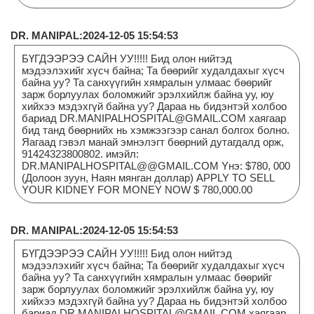
DR. MANIPAL:2024-12-05 15:54:53
БҮГДЭЭРЭЭ САЙН УУ!!!!! Бид олон нийтэд
мэдээлэхийг хүсч байна; Та бөөрийг худалдахыг хүсч
байна уу? Та санхүүгийн хямралын улмаас бөөрийг
зарж борлуулах боломжийг эрэлхийлж байна уу, юу
хийхээ мэдэхгүй байна уу? Дараа нь бидэнтэй холбоо
бариад DR.MANIPALHOSPITAL@GMAIL.COM хаягаар
бид танд бөөрнийх нь хэмжээгээр санал болгох болно.
Яагаад гэвэл манай эмнэлэгт бөөрний дутагдалд орж,
91424323800802. имэйл:
DR.MANIPALHOSPITAL@@GMAIL.COM Yнэ: $780, 000
(Долоон зуун, Наян мянган доллар) APPLY TO SELL
YOUR KIDNEY FOR MONEY NOW $ 780,000.00
DR. MANIPAL:2024-12-05 15:54:53
БҮГДЭЭРЭЭ САЙН УУ!!!!! Бид олон нийтэд
мэдээлэхийг хүсч байна; Та бөөрийг худалдахыг хүсч
байна уу? Та санхүүгийн хямралын улмаас бөөрийг
зарж борлуулах боломжийг эрэлхийлж байна уу, юу
хийхээ мэдэхгүй байна уу? Дараа нь бидэнтэй холбоо
бариад DR.MANIPALHOSPITAL@GMAIL.COM хаягаар