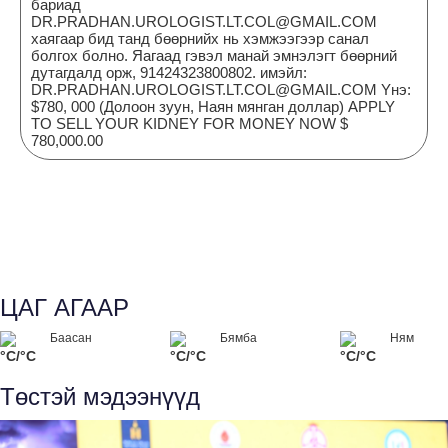
бариад
DR.PRADHAN.UROLOGIST.LT.COL@GMAIL.COM
хаягаар бид танд бөөрнийх нь хэмжээгээр санал
болгох болно. Яагаад гэвэл манай эмнэлэгт бөөрний
дутагдалд орж, 91424323800802. имэйл:
DR.PRADHAN.UROLOGIST.LT.COL@GMAIL.COM Yнэ:
$780, 000 (Долоон зуун, Наян мянган доллар) APPLY
TO SELL YOUR KIDNEY FOR MONEY NOW $
780,000.00
ЦАГ АГААР
Баасан
Бямба
Ням
°C/°C
°C/°C
°C/°C
Төстэй мэдээнүүд