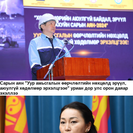
Сарын аян "Уур амьсгалын өөрчлөлтийн нөхцөлд эрүүл,
аюулгүй хөдөлмөр эрхэлцгээе" уриан дор улс орон даяар
эхэллээ