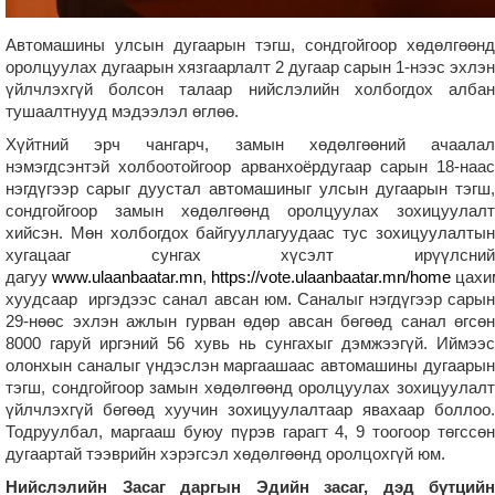
Автомашины улсын дугаарын тэгш, сондгойгоор хөдөлгөөнд
оролцуулах дугаарын хязгаарлалт 2 дугаар сарын 1-нээс эхлэн
үйлчлэхгүй болсон талаар нийслэлийн холбогдох албан
тушаалтнууд мэдээлэл өглөө.
Хүйтний эрч чангарч, замын хөдөлгөөний ачаалал
нэмэгдсэнтэй холбоотойгоор арванхоёрдугаар сарын 18-наас
нэгдүгээр сарыг дуустал автомашиныг улсын дугаарын тэгш,
сондгойгоор замын хөдөлгөөнд оролцуулах зохицуулалт
хийсэн. Мөн холбогдох байгууллагуудаас тус зохицуулалтын
хугацааг сунгах хүсэлт ирүүлсний
дагуу
www.ulaanbaatar.mn
,
https://vote.ulaanbaatar.mn/home
цахи
хуудсаар иргэдээс санал авсан юм. Саналыг нэгдүгээр сарын
29-нөөс эхлэн ажлын гурван өдөр авсан бөгөөд санал өгсөн
8000 гаруй иргэний 56 хувь нь сунгахыг дэмжээгүй. Иймээс
олонхын саналыг үндэслэн маргаашаас автомашины дугаарын
тэгш, сондгойгоор замын хөдөлгөөнд оролцуулах зохицуулалт
үйлчлэхгүй бөгөөд хуучин зохицуулалтаар явахаар боллоо.
Тодруулбал, маргааш буюу пүрэв гарагт 4, 9 тоогоор төгссөн
дугаартай тээврийн хэрэгсэл хөдөлгөөнд оролцохгүй юм.
Нийслэлийн Засаг даргын Эдийн засаг, дэд бүтцийн