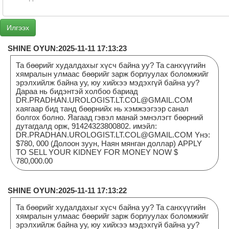
SHINE OYUN:2025-11-11 17:13:23
Та бөөрийг худалдахыг хүсч байна уу? Та санхүүгийн
хямралын улмаас бөөрийг зарж борлуулах боломжийг
эрэлхийлж байна уу, юу хийхээ мэдэхгүй байна уу?
Дараа нь бидэнтэй холбоо бариад
DR.PRADHAN.UROLOGIST.LT.COL@GMAIL.COM
хаягаар бид танд бөөрнийх нь хэмжээгээр санал
болгох болно. Яагаад гэвэл манай эмнэлэгт бөөрний
дутагдалд орж, 91424323800802. имэйл:
DR.PRADHAN.UROLOGIST.LT.COL@GMAIL.COM Yнэ:
$780, 000 (Долоон зуун, Наян мянган доллар) APPLY
TO SELL YOUR KIDNEY FOR MONEY NOW $
780,000.00
SHINE OYUN:2025-11-11 17:13:22
Та бөөрийг худалдахыг хүсч байна уу? Та санхүүгийн
хямралын улмаас бөөрийг зарж борлуулах боломжийг
эрэлхийлж байна уу, юу хийхээ мэдэхгүй байна уу?