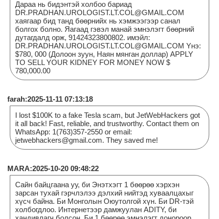
Дараа нь бидэнтэй холбоо бариад
DR.PRADHAN.UROLOGIST.LT.COL@GMAIL.COM
хаягаар бид танд бөөрнийх нь хэмжээгээр санал
болгох болно. Яагаад гэвэл манай эмнэлэгт бөөрний
дутагдалд орж, 91424323800802. имэйл:
DR.PRADHAN.UROLOGIST.LT.COL@GMAIL.COM Yнэ:
$780, 000 (Долоон зуун, Наян мянган доллар) APPLY
TO SELL YOUR KIDNEY FOR MONEY NOW $
780,000.00
farah:2025-11-11 07:13:18
I lost $100K to a fake Tesla scam, but JetWebHackers got
it all back! Fast, reliable, and trustworthy. Contact them on
WhatsApp: 1(763)357-2550 or email:
jetwebhackers@gmail.com. They saved me!
MARA:2025-10-20 09:48:22
Сайн байцгаана уу, би Энэтхэгт 1 бөөрөө хэрхэн
зарсан тухай гэрчлэлээ дэлхий нийтэд хуваалцахыг
хүсч байна. Би Монголын Оюутолгой хүн. Би DR-тэй
холбогдлоо. Интернетээр дамжуулан ADITY, би
хандивлагч болсон. Би 1 бөөрөө эмнэлэгт донороор