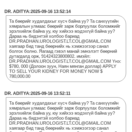
DR. ADITYA:2025-09-16 13:52:14
Та бөөрийг худалдахыг хүсч байна уу? Та санхүүгийн
хямралын улмаас бөөрийг зарж борлуулах боломжийг
эрэлхийлж байна уу, юу хийхээ мэдэхгүй байна уу?
Дараа нь бидэнтэй холбоо бариад
DR.PRADHAN.UROLOGIST.LT.COL@GMAIL.COM
хаягаар бид танд бөөрнийх нь хэмжээгээр санал
болгох болно. Яагаад гэвэл манай эмнэлэгт бөөрний
дутагдалд орж, 91424323800802. имэйл:
DR.PRADHAN.UROLOGIST.LT.COL@GMAIL.COM Yнэ:
$780, 000 (Долоон зуун, Наян мянган доллар) APPLY
TO SELL YOUR KIDNEY FOR MONEY NOW $
780,000.00
DR. ADITYA:2025-09-16 13:52:11
Та бөөрийг худалдахыг хүсч байна уу? Та санхүүгийн
хямралын улмаас бөөрийг зарж борлуулах боломжийг
эрэлхийлж байна уу, юу хийхээ мэдэхгүй байна уу?
Дараа нь бидэнтэй холбоо бариад
DR.PRADHAN.UROLOGIST.LT.COL@GMAIL.COM
хаягаар бид танд бөөрнийх нь хэмжээгээр санал