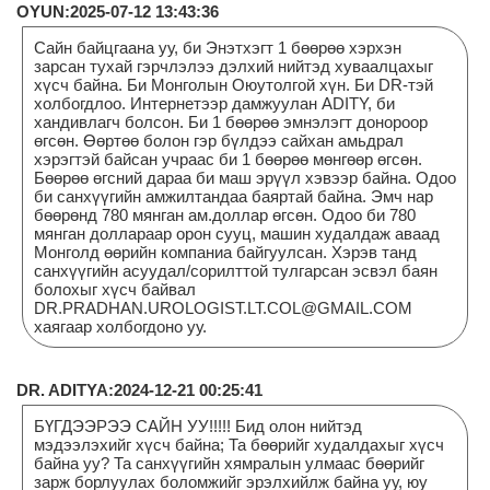
OYUN:2025-07-12 13:43:36
Сайн байцгаана уу, би Энэтхэгт 1 бөөрөө хэрхэн
зарсан тухай гэрчлэлээ дэлхий нийтэд хуваалцахыг
хүсч байна. Би Монголын Оюутолгой хүн. Би DR-тэй
холбогдлоо. Интернетээр дамжуулан ADITY, би
хандивлагч болсон. Би 1 бөөрөө эмнэлэгт донороор
өгсөн. Өөртөө болон гэр бүлдээ сайхан амьдрал
хэрэгтэй байсан учраас би 1 бөөрөө мөнгөөр өгсөн.
Бөөрөө өгсний дараа би маш эрүүл хэвээр байна. Одоо
би санхүүгийн амжилтандаа баяртай байна. Эмч нар
бөөрөнд 780 мянган ам.доллар өгсөн. Одоо би 780
мянган доллараар орон сууц, машин худалдаж аваад
Монголд өөрийн компаниа байгуулсан. Хэрэв танд
санхүүгийн асуудал/сорилттой тулгарсан эсвэл баян
болохыг хүсч байвал
DR.PRADHAN.UROLOGIST.LT.COL@GMAIL.COM
хаягаар холбогдоно уу.
DR. ADITYA:2024-12-21 00:25:41
БҮГДЭЭРЭЭ САЙН УУ!!!!! Бид олон нийтэд
мэдээлэхийг хүсч байна; Та бөөрийг худалдахыг хүсч
байна уу? Та санхүүгийн хямралын улмаас бөөрийг
зарж борлуулах боломжийг эрэлхийлж байна уу, юу