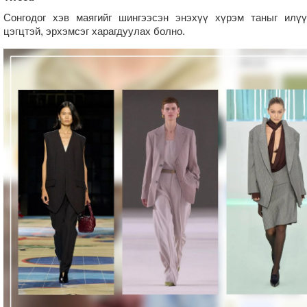
Сонгодог хэв маягийг шингээсэн энэхүү хүрэм таныг илүү
цэгцтэй, эрхэмсэг харагдуулах болно.