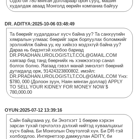
Одоо би 780 мянган доллараар орон сууц, машин
худалдаж аваад Монголд өөрийн компаниа байгуу
DR. ADITYA:2025-10-06 03:48:49
Та бөөрийг худалдахыг хүсч байна уу? Та санхүүгийн
хямралын улмаас бөөрийг зарж борлуулах боломжийг
эрэлхийлж байна уу, юу хийхээ мэдэхгүй байна уу?
Дараа нь бидэнтэй холбоо бариад
DR.PRADHAN.UROLOGIST.LT.COL@GMAIL.COM
хаягаар бид танд бөөрнийх нь хэмжээгээр санал
болгох болно. Яагаад гэвэл манай эмнэлэгт бөөрний
дутагдалд орж, 91424323800802. имэйл:
DR.PRADHAN.UROLOGIST.LT.COL@GMAIL.COM Yнэ:
$780, 000 (Долоон зуун, Наян мянган доллар) APPLY
TO SELL YOUR KIDNEY FOR MONEY NOW $
780,000.00
OYUN:2025-07-12 13:39:16
Сайн байцгаана уу, би Энэтхэгт 1 бөөрөө хэрхэн
зарсан тухай гэрчлэлээ дэлхий нийтэд хуваалцахыг
хүсч байна. Би Монголын Оюутолгой хүн. Би DR-тэй
холбогдлоо. Интернетээр дамжуулан ADITY, би