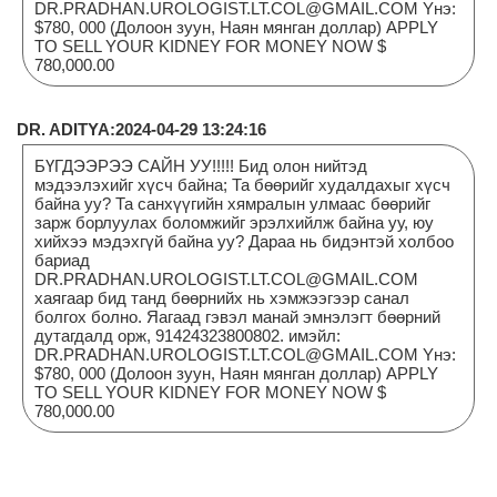
DR.PRADHAN.UROLOGIST.LT.COL@GMAIL.COM Yнэ:
$780, 000 (Долоон зуун, Наян мянган доллар) APPLY
TO SELL YOUR KIDNEY FOR MONEY NOW $
780,000.00
DR. ADITYA:2024-04-29 13:24:16
БҮГДЭЭРЭЭ САЙН УУ!!!!! Бид олон нийтэд
мэдээлэхийг хүсч байна; Та бөөрийг худалдахыг хүсч
байна уу? Та санхүүгийн хямралын улмаас бөөрийг
зарж борлуулах боломжийг эрэлхийлж байна уу, юу
хийхээ мэдэхгүй байна уу? Дараа нь бидэнтэй холбоо
бариад
DR.PRADHAN.UROLOGIST.LT.COL@GMAIL.COM
хаягаар бид танд бөөрнийх нь хэмжээгээр санал
болгох болно. Яагаад гэвэл манай эмнэлэгт бөөрний
дутагдалд орж, 91424323800802. имэйл:
DR.PRADHAN.UROLOGIST.LT.COL@GMAIL.COM Yнэ:
$780, 000 (Долоон зуун, Наян мянган доллар) APPLY
TO SELL YOUR KIDNEY FOR MONEY NOW $
780,000.00