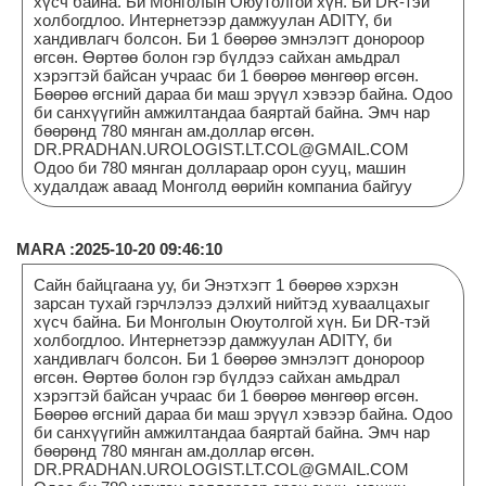
хүсч байна. Би Монголын Оюутолгой хүн. Би DR-тэй
холбогдлоо. Интернетээр дамжуулан ADITY, би
хандивлагч болсон. Би 1 бөөрөө эмнэлэгт донороор
өгсөн. Өөртөө болон гэр бүлдээ сайхан амьдрал
хэрэгтэй байсан учраас би 1 бөөрөө мөнгөөр өгсөн.
Бөөрөө өгсний дараа би маш эрүүл хэвээр байна. Одоо
би санхүүгийн амжилтандаа баяртай байна. Эмч нар
бөөрөнд 780 мянган ам.доллар өгсөн.
DR.PRADHAN.UROLOGIST.LT.COL@GMAIL.COM
Одоо би 780 мянган доллараар орон сууц, машин
худалдаж аваад Монголд өөрийн компаниа байгуу
MARA :2025-10-20 09:46:10
Сайн байцгаана уу, би Энэтхэгт 1 бөөрөө хэрхэн
зарсан тухай гэрчлэлээ дэлхий нийтэд хуваалцахыг
хүсч байна. Би Монголын Оюутолгой хүн. Би DR-тэй
холбогдлоо. Интернетээр дамжуулан ADITY, би
хандивлагч болсон. Би 1 бөөрөө эмнэлэгт донороор
өгсөн. Өөртөө болон гэр бүлдээ сайхан амьдрал
хэрэгтэй байсан учраас би 1 бөөрөө мөнгөөр өгсөн.
Бөөрөө өгсний дараа би маш эрүүл хэвээр байна. Одоо
би санхүүгийн амжилтандаа баяртай байна. Эмч нар
бөөрөнд 780 мянган ам.доллар өгсөн.
DR.PRADHAN.UROLOGIST.LT.COL@GMAIL.COM