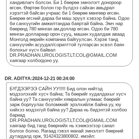
хандивлагч болсон. Би 1 бөөрөө эмнэлэгт донороор
өгсөн. Өөртөө болон гэр бүлдээ сайхан амьдрал
хэрэгтэй байсан учраас би 1 бөөрөө мөнгөөр өгсөн.
Бөөрөө өгсний дараа би маш эрүүл хэвээр байна. Одоо
би санхүүгийн амжилтандаа баяртай байна. Эмч нар
бөөрөнд 780 мянган ам.доллар өгсөн. Одоо би 780
мянган доллараар орон сууц, машин худалдаж аваад
Монголд өөрийн компаниа байгуулсан. Хэрэв танд
санхүүгийн асуудал/сорилттой тулгарсан эсвэл баян
болохыг хүсч байвал
DR.PRADHAN.UROLOGIST.LT.COL@GMAIL.COM
хаягаар холбогдоно уу.
DR. ADITYA:2024-12-21 00:24:00
БҮГДЭЭРЭЭ САЙН УУ!!!!! Бид олон нийтэд
мэдээлэхийг хүсч байна; Та бөөрийг худалдахыг хүсч
байна уу? Та санхүүгийн хямралын улмаас бөөрийг
зарж борлуулах боломжийг эрэлхийлж байна уу, юу
хийхээ мэдэхгүй байна уу? Дараа нь бидэнтэй холбоо
бариад
DR.PRADHAN.UROLOGIST.LT.COL@GMAIL.COM
хаягаар бид танд бөөрнийх нь хэмжээгээр санал
болгох болно. Яагаад гэвэл манай эмнэлэгт бөөрний
дутагдалд орж, 91424323800802. имэйл: