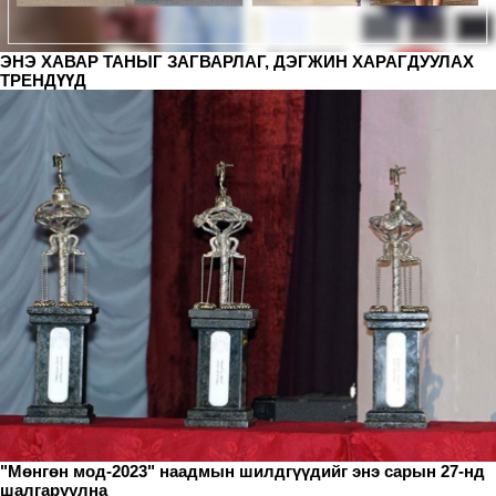
ЭНЭ ХАВАР ТАНЫГ ЗАГВАРЛАГ, ДЭГЖИН ХАРАГДУУЛАХ
ТРЕНДҮҮД
"Мөнгөн мод-2023" наадмын шилдгүүдийг энэ сарын 27-нд
шалгаруулна