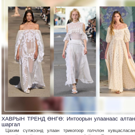
ХАВРЫН ТРЕНД ӨНГӨ: Интоорын улаанаас алтан
шаргал
Цахим сүлжээнд улаан трикогоор голчлон хувцасласан