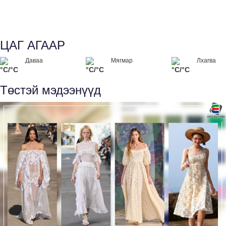
ЦАГ АГААР
Даваа
Мягмар
Лхагва
°C/°C
°C/°C
°C/°C
Төстэй мэдээнүүд