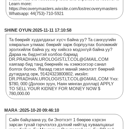
Learn more:
https://recoverymasters.wixsite.com/lostrecoverymasters
Whatsapp: 44(753)-710-5921
SHINE OYUN:2025-11-11 17:10:58
Та бөөрийг худалдахыг хүсч байна уу? Та санхүүгийн
хямралын улмаас бөөрийг зарж борлуулах боломжийг
эрэлхийлж байна уу, юу хийхээ мэдэхгүй байна уу?
Дараа нь бидэнтэй холбоо бариад
DR.PRADHAN.UROLOGIST.LT.COL@GMAIL.COM
хаягаар бид танд бөөрнийх нь хэмжээгээр санал
болгох болно. Яагаад гэвэл манай эмнэлэгт бөөрний
дутагдалд орж, 91424323800802. имэйл:
DR.PRADHAN.UROLOGIST.LT.COL@GMAIL.COM Yнэ:
$780, 000 (Долоон зуун, Наян мянган доллар) APPLY
TO SELL YOUR KIDNEY FOR MONEY NOW $
780,000.00
MARA :2025-10-20 09:46:10
Сайн байцгаана уу, би Энэтхэгт 1 бөөрөө хэрхэн
зарсан тухай гэрчлэлээ дэлхий нийтэд хуваалцахыг