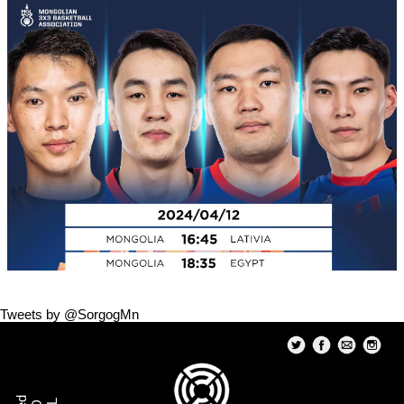
Tweets by @SorgogMn
Олимпын эрхийн тэмцээнд тоглох манай эрэгтэй багийн