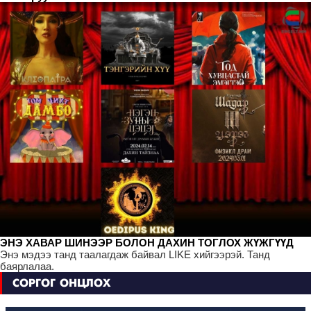
ЭНЭ ХАВАР ШИНЭЭР БОЛОН ДАХИН ТОГЛОХ ЖҮЖГҮҮД
Энэ мэдээ танд таалагдаж байвал LIKE хийгээрэй. Танд
баярлалаа.
СОРГОГ ОНЦЛОХ