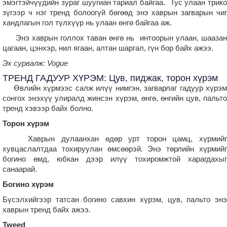
эмэгтэйчүүдийн зураг шуугиан тариал байгаа. Тус улаан трико
зүгээр ч нэг тренд болоогүй бөгөөд энэ хаврын загварын чиг
хандлагын гол түлхүүр нь улаан өнгө байгаа аж.
Энэ хаврын голлох таван өнгө нь интоорын улаан, шаазан
цагаан, цэнхэр, нил ягаан, алтан шаргал, гүн бор байх ажээ.
Эх сурвалж: Vogue
ТРЕНД ГАДУУР ХҮРЭМ: Цув, пиджак, торон хүрэм
Өвлийн хүрмээс салж илүү нимгэн, загварлаг гадуур хүрэм
сонгох энэхүү улиралд жинсэн хүрэм, өнгө, өнгийн цув, пальто
тренд хэвээр байх болно.
Торон хүрэм
Хаврын дулаанхан өдөр урт торон цамц, хүрмийг
хувцаслалтдаа тохируулан өмсөөрэй. Энэ төрлийн хүрмийг
богино өмд, юбкан дээр илүү тохиромжтой харагдахыг
санаарай.
Богино хүрэм
Бүсэлхийгээр татсан богино савхин хүрэм, цув, пальто энэ
хаврын тренд байх ажээ.
Tweed