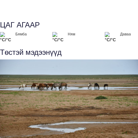
ЦАГ АГААР
Бямба
Ням
Даваа
°C/°C
°C/°C
°C/°C
Төстэй мэдээнүүд