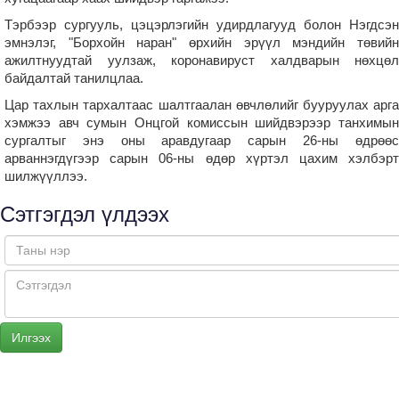
Тэрбээр сургууль, цэцэрлэгийн удирдлагууд болон Нэгдсэн
эмнэлэг, "Борхойн наран" өрхийн эрүүл мэндийн төвийн
ажилтнуудтай уулзаж, коронавируст халдварын нөхцөл
байдалтай танилцлаа.
Цар тахлын тархалтаас шалтгаалан өвчлөлийг бууруулах арга
хэмжээ авч сумын Онцгой комиссын шийдвэрээр танхимын
сургалтыг энэ оны аравдугаар сарын 26-ны өдрөөс
арваннэгдүгээр сарын 06-ны өдөр хүртэл цахим хэлбэрт
шилжүүллээ.
Сэтгэгдэл үлдээх