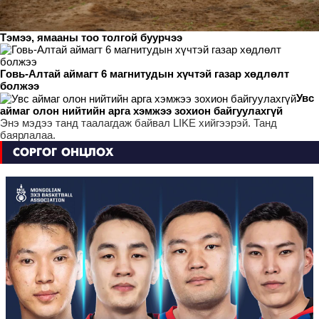
Тэмээ, ямааны тоо толгой буурчээ
Говь-Алтай аймагт 6 магнитудын хүчтэй газар хөдлөлт
болжээ
Увс
аймаг олон нийтийн арга хэмжээ зохион байгуулахгүй
Энэ мэдээ танд таалагдаж байвал LIKE хийгээрэй. Танд
баярлалаа.
СОРГОГ ОНЦЛОХ