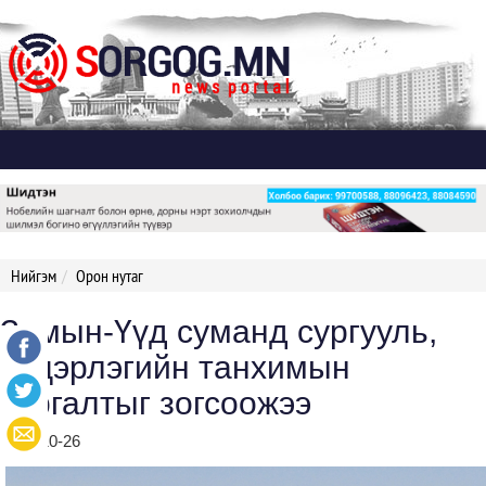
Дэлгэх
Нийгэм
Орон нутаг
Замын-Үүд суманд сургууль,
цэцэрлэгийн танхимын
сургалтыг зогсоожээ
2021-10-26