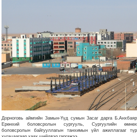
Дорноговь аймгийн Замын-Үүд сумын Засаг дарга Б.Анхбаяр
Ерөнхий боловсролын сургууль, Сургуулийн өмнөх
боловсролын байгууллагын танхимын үйл ажиллагааг түр
хугацаагаар хаах шийдвэр гаргажээ.