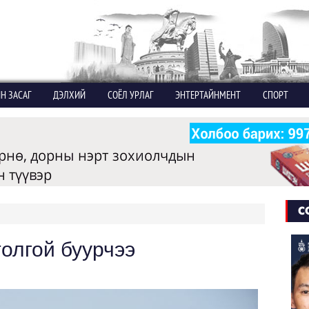
Н ЗАСАГ
ДЭЛХИЙ
СОЁЛ УРЛАГ
ЭНТЕРТАЙНМЕНТ
СПОРТ
С
толгой буурчээ