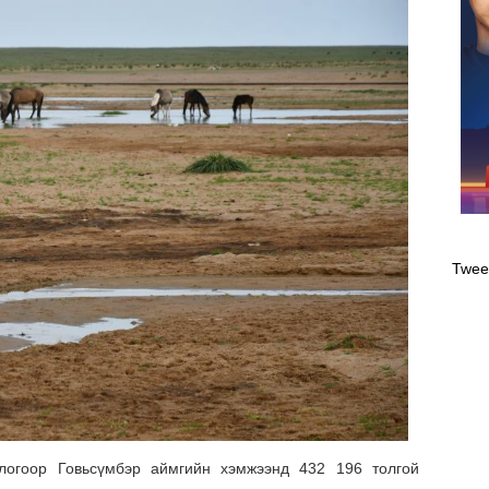
Оли
эрэ
Twee
огоор Говьсүмбэр аймгийн хэмжээнд 432 196 толгой