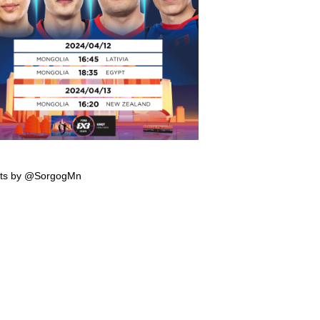
мпын эрхийн тэмцээнд тоглох манай
гтэй багийн тоглолтын хуваарь гарчээ
ts by @SorgogMn