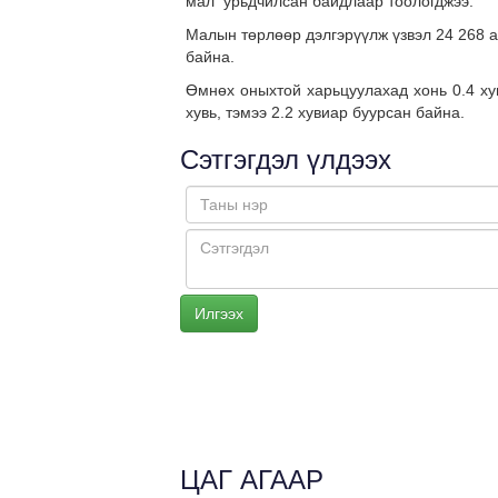
мал урьдчилсан байдлаар тоологджээ.
Малын төрлөөр дэлгэрүүлж үзвэл 24 268 ад
байна.
Өмнөх оныхтой харьцуулахад хонь 0.4 хувь
хувь, тэмээ 2.2 хувиар буурсан байна.
Сэтгэгдэл үлдээх
ЦАГ АГААР