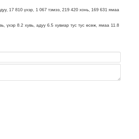
Сар
уу, 17 810 үхэр, 1 067 тэмээ, 219 420 хонь, 169 631 ямаа
нөх
эрх
эхэ
, үхэр 8.2 хувь, адуу 6.5 хувиар тус тус өсөж, ямаа 11.8
МО
БО
СУ