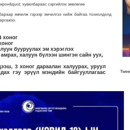
араар өвчилж гэрээр эмчилгээ хийж байгаа тохиолдолд
аргажээ.
4 хоног
 хоног
алуун бууруулах эм хэрэглэх
 амрах, халуун бүлээн шингэн сайн уух,
Оли
эрэ
ээш, 3 хоног дараалан халуурах, уруул
Twee
дах гэу эрүүл мэндийн байгууллагаас