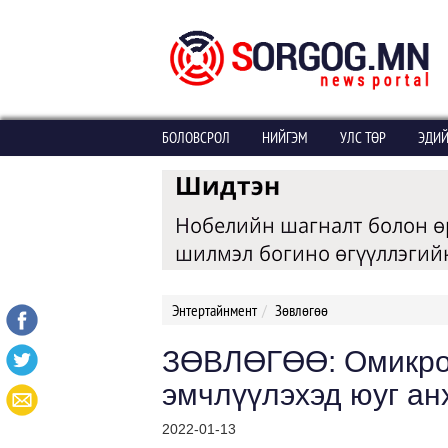
БОЛОВСРОЛ
НИЙГЭМ
УЛС ТӨР
ЭДИЙ
Энтертайнмент
Зөвлөгөө
ЗӨВЛӨГӨӨ: Омикрон
эмчлүүлэхэд юуг ан
2022-01-13