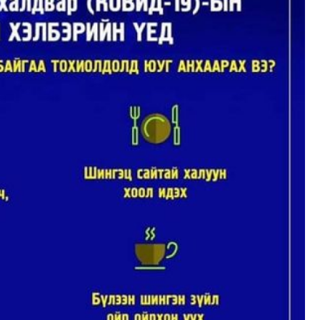
Сар
нөх
эрх
эхэ
МО
БО
СУ