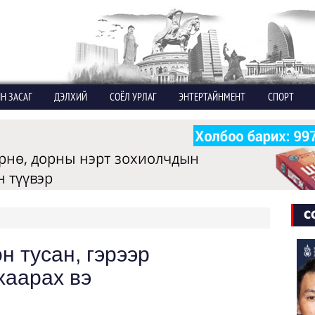
Н ЗАСАГ
ДЭЛХИЙ
СОЁЛ УРЛАГ
ЭНТЕРТАЙНМЕНТ
СПОРТ
С
 тусан, гэрээр
хаарах вэ