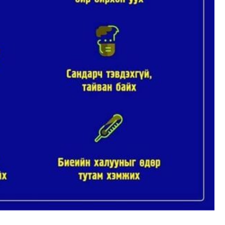
ЭНЭ
ХАР
"Мө
сар