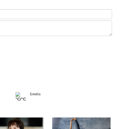
Тэт
дүг
Бямба
°C/°C