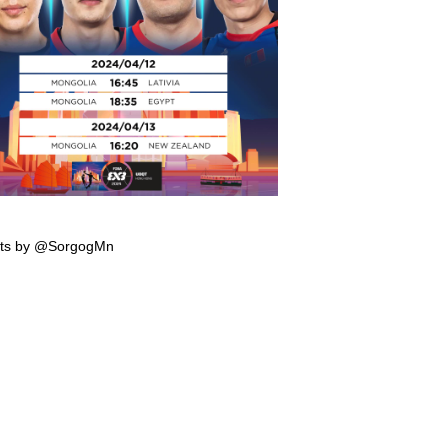
мпын эрхийн тэмцээнд тоглох манай
гтэй багийн тоглолтын хуваарь гарчээ
ts by @SorgogMn