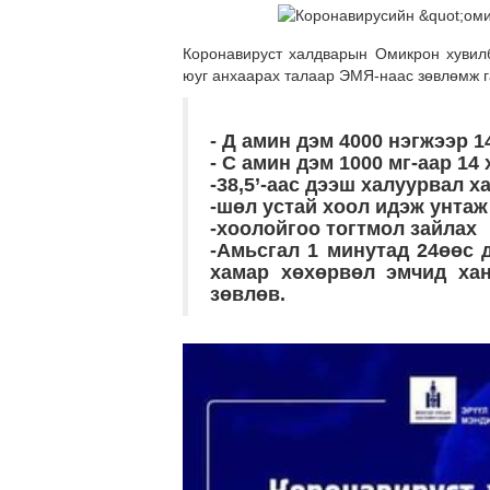
Коронавируст халдварын Омикрон хувилб
юуг анхаарах талаар ЭМЯ-наас зөвлөмж г
- Д амин дэм 4000 нэгжээр 1
- С амин дэм 1000 мг-аар 14
-38,5’-аас дээш халуурвал х
-шөл устай хоол идэж унтаж
-хоолойгоо тогтмол зайлах
-Амьсгал 1 минутад 24өөс д
хамар хөхөрвөл эмчид хан
зөвлөв.