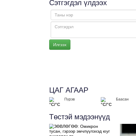
Сэтгэгдэл үлдээх
ЦАГ АГААР
Пүрэв
Баасан
°C/°C
°C/°C
Төстэй мэдээнүүд