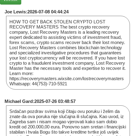
Joe Lewis:2026-07-08 04:44:24
HOW TO GET BACK STOLEN CRYPTO LOST
RECOVERY MASTERS The best crypto recovery
company, Lost Recovery Masters is a leading recovery
expert dedicated to assisting victims of investment fraud,
forex scams, crypto scams recover back their lost money.
Lost Recovery Masters combines blockchain technology
and specialized investigative procedures that guarantees
your lost cryptocurrency will be recovered. If you have lost
crypto to a fraudulent investment company, Lost Recovery
Master has the necessary tools and expertise to recover it.
Learn more:
https://recoverymasters.wixsite.com/lostrecoverymasters
Whatsapp: 44(753)-710-5921
Michael Gard:2025-07-26 03:48:57
Srdačan pozdrav svima koji čitaju ovu poruku i želim da
znate da ova poruka nije slučajna ili slučajna. Kao uvod, iz
Zagreba sam i nisam mogao vjerovati kako sam dobio
kredit od 200.000,00 eura. Ponovno sam sretan i financijski
stabilan i hvala Bogu što takve kreditne tvrtke još uvijek