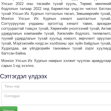
Улсын 2022 оны төсвийн тухай хууль, Төрөөс мөнгөний
бодлогын талаар 2022 онд баримтлах үндсэн чиглэл батлах
тухай Улсын Их Хурлын тогтоолын төсөл, Зөвшөөрлийн тухай,
Монгол Улсын Их Хурлын хяналт шалгалтын тухай,
Согтууруулах ундааны эргэлтэд хяналт тавих, архидан
согтуурахтай тэмцэх тухай, Хөрөнгийн үнэлгээний тухай, Актив
удирдлагын компанийн тухай, Хөгжлийн бодлого, төлөвлөлт,
түүний удирдлагын тухай хуульд нэмэлт, өөрчлөлт оруулах
тухай, Мэргэжлийн нэгдсэн холбооны эрх зүйн байдлын тухай,
Худалдаа, аж үйлдвэрийн танхимын тухай зэрэг хуулиуд
багтсан байна.
Монгол Улсын Их Хурлын намрын ээлжит чуулган аравдугаар
сарын 1-нд эхэлнэ.
Сэтгэгдэл үлдээх