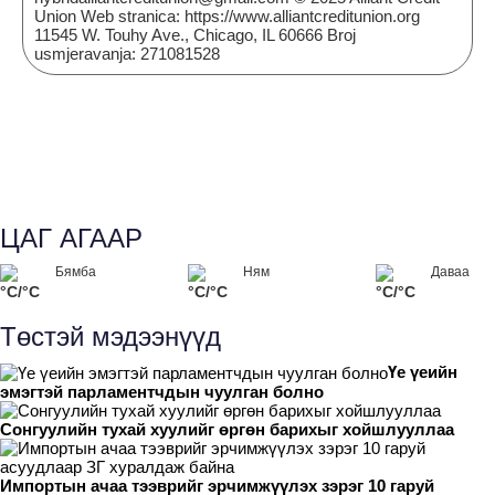
Union Web stranica: https://www.alliantcreditunion.org
11545 W. Touhy Ave., Chicago, IL 60666 Broj
usmjeravanja: 271081528
ЦАГ АГААР
Бямба
Ням
Даваа
°C/°C
°C/°C
°C/°C
Төстэй мэдээнүүд
Үе үеийн
эмэгтэй парламентчдын чуулган болно
Сонгуулийн тухай хуулийг өргөн барихыг хойшлууллаа
Импортын ачаа тээврийг эрчимжүүлэх зэрэг 10 гаруй