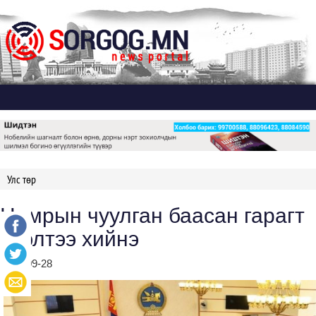
Дэлгэх
Улс төр
Намрын чуулган баасан гарагт
нээлтээ хийнэ
2021-09-28