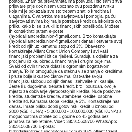
postoje. Znam da prevaranata ima posvuda i bio sam žrtva
prijevare prije dok nisam upoznao ovu pouzdanu tvrtku
koja mi je pokazala sve što trebam znati o kreditima i
ulaganjima. Ova tvrtka me savjetovala i pomogla, pa ću
savjetovati svima kojima je potreban kredit da iskoriste ovu
priliku kako bi se izvukli iz financijskih poteškoća. Možete
ih kontaktirati putem e-pošte
(hybridalliantcreditunion@gmail.com). Brzo kontaktirajte
(hybridalliantcreditunion@gmail.com) danas i ostvarite svoj
kredit od njih uz kamatnu stopu od 3%. Obavezno
kontaktirajte Alliant Credit Union Company i svi vaši
financijski problemi bit će riješeni. Surađuju s odjelima za
procjenu rizika, obradu, financiranje i drugim odjelima.
Svaki od ovih timova dolazi s ogromnim bogatstvom
znanja. To im omogućuje da steknu više znanja o kreditima
i pruže bolje iskustvo članovima. Ostvarite svoju
financijsku slobodu od njih danas i zahvalite mi kasnije.
Jeste li u dugovima, trebate kredit, brz i pouzdan, ovo je
mjesto za dobivanje vjerodostojnih kredita. Nude poslovne
kredite, studentske kredite, stambene kredite, osobne
kredite itd. Kamatna stopa kredita je 3%. Kontaktirajte nas
danas. Imate priliku dobiti gotovinski kredit u iznosu od
2000 (€$£ KUNA) - 5.000.000 - 100.000.000 (€$£ KUNA) s
mogućnostima otplate od 1 godine do 45 godina bez
jamstva za nekretnine. Viber: 385915608706 WhatsApp:
385915608706 E-pošta:
hybridalliantcreditunion@gmail.com © 2025 Alliant Credit