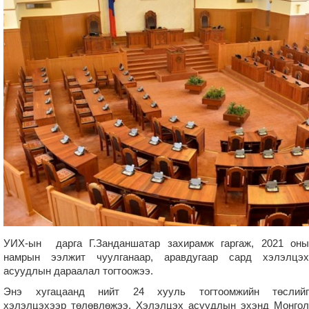
УИХ-ын дарга Г.Занданшатар захирамж гаргаж, 2021 оны
намрын ээлжит чуулганаар, аравдугаар сард хэлэлцэх
асуудлын дараалал тогтоожээ.
Энэ хугацаанд нийт 24 хууль тогтоомжийн төслийг
хэлэлцэхээр төлөвлөжээ. Хэлэлцэх асуудлын эхэнд Монгол