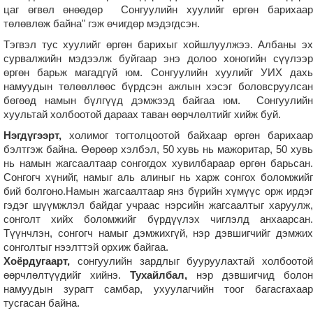
цаг өгвөл өнөөдөр Сонгуулийн хуулийг өргөн барихаар
төлөвлөж байна" гэж өчигдөр мэдэгдсэн.
Тэгвэл тус хуулийг өргөн барихыг хойшлуулжээ. Албаны эх
сурвалжийн мэдээлж буйгаар энэ долоо хоногийн сүүлээр
өргөн барьж магадгүй юм. Сонгуулийн хуулийг УИХ дахь
намуудын төлөөллөөс бүрдсэн ажлын хэсэг боловсруулсан
бөгөөд намын бүлгүүд дэмжээд байгаа юм. Сонгуулийн
хуультай холбоотой дараах таван өөрчлөлтийг хийж буй.
Нэгдүгээрт,
холимог тогтолцоотой байхаар өргөн барихаар
бэлтгэж байна. Өөрөөр хэлбэл, 50 хувь нь мажоритар, 50 хувь
нь намын жагсаалтаар сонгогдох хувилбараар өргөн барьсан.
Сонгогч хүнийг, намыг аль алиныг нь харж сонгох боломжийг
бий болгоно.Намын жагсаалтаар янз бүрийн хүмүүс орж ирдэг
гэдэг шүүмжлэл байдаг учраас нэрсийн жагсаалтыг харуулж,
сонголт хийх боломжийг бүрдүүлэх чиглэлд анхаарсан.
Түүнчлэн, сонгогч намыг дэмжихгүй, нэр дэвшигчийг дэмжих
сонголтыг нээлттэй орхиж байгаа.
Хоёрдугаарт,
сонгуулийн зардлыг бууруулахтай холбоотой
өөрчлөлтүүдийг хийнэ.
Тухайлбал,
нэр дэвшигчид болон
намуудын зурагт самбар, ухуулагчийн тоог багасгахаар
тусгасан байна.