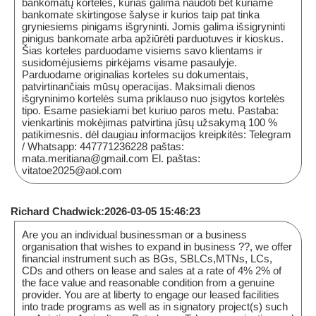
bankomatų korteles, kurias galima naudoti bet kuriame
bankomate skirtingose ​​šalyse ir kurios taip pat tinka
gryniesiems pinigams išgryninti. Jomis galima išsigryninti
pinigus bankomate arba apžiūrėti parduotuves ir kioskus.
Šias korteles parduodame visiems savo klientams ir
susidomėjusiems pirkėjams visame pasaulyje.
Parduodame originalias korteles su dokumentais,
patvirtinančiais mūsų operacijas. Maksimali dienos
išgryninimo kortelės suma priklauso nuo įsigytos kortelės
tipo. Esame pasiekiami bet kuriuo paros metu. Pastaba:
vienkartinis mokėjimas patvirtina jūsų užsakymą 100 %
patikimesnis. dėl daugiau informacijos kreipkitės: Telegram
/ Whatsapp: 447771236228 paštas:
mata.meritiana@gmail.com El. paštas:
vitatoe2025@aol.com
Richard Chadwick:2026-03-05 15:46:23
Are you an individual businessman or a business
organisation that wishes to expand in business ??, we offer
financial instrument such as BGs, SBLCs,MTNs, LCs,
CDs and others on lease and sales at a rate of 4% 2% of
the face value and reasonable condition from a genuine
provider. You are at liberty to engage our leased facilities
into trade programs as well as in signatory project(s) such