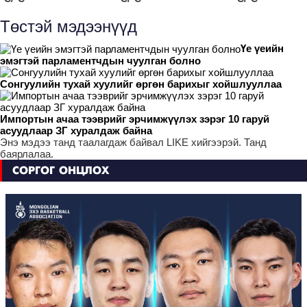
Төстэй мэдээнүүд
Үе үеийн
эмэгтэй парламентчдын чуулган болно
Сонгуулийн тухай хуулийг өргөн барихыг хойшлууллаа
Импортын ачаа тээврийг эрчимжүүлэх зэрэг 10 гаруй
асуудлаар ЗГ хуралдаж байна
Энэ мэдээ танд таалагдаж байвал LIKE хийгээрэй. Танд
баярлалаа.
СОРГОГ ОНЦЛОХ