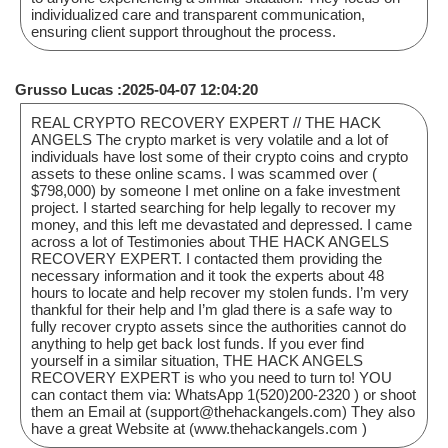
individualized care and transparent communication,
ensuring client support throughout the process.
Grusso Lucas :2025-04-07 12:04:20
REAL CRYPTO RECOVERY EXPERT // THE HACK
ANGELS The crypto market is very volatile and a lot of
individuals have lost some of their crypto coins and crypto
assets to these online scams. I was scammed over (
$798,000) by someone I met online on a fake investment
project. I started searching for help legally to recover my
money, and this left me devastated and depressed. I came
across a lot of Testimonies about THE HACK ANGELS
RECOVERY EXPERT. I contacted them providing the
necessary information and it took the experts about 48
hours to locate and help recover my stolen funds. I’m very
thankful for their help and I’m glad there is a safe way to
fully recover crypto assets since the authorities cannot do
anything to help get back lost funds. If you ever find
yourself in a similar situation, THE HACK ANGELS
RECOVERY EXPERT is who you need to turn to! YOU
can contact them via: WhatsApp 1(520)200-2320 ) or shoot
them an Email at (support@thehackangels.com) They also
have a great Website at (www.thehackangels.com )