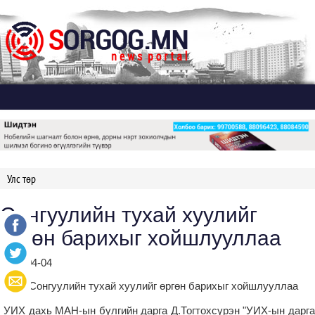
Дэлгэх
Улс төр
Сонгуулийн тухай хуулийг
өргөн барихыг хойшлууллаа
2023-04-04
УИХ дахь МАН-ын бүлгийн дарга Д.Тогтохсүрэн "УИХ-ын дарга