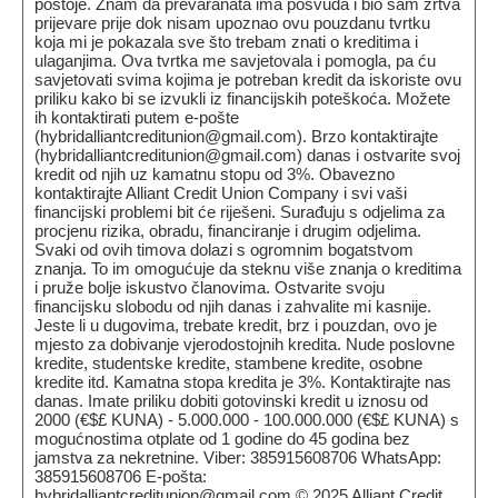
postoje. Znam da prevaranata ima posvuda i bio sam žrtva
prijevare prije dok nisam upoznao ovu pouzdanu tvrtku
koja mi je pokazala sve što trebam znati o kreditima i
ulaganjima. Ova tvrtka me savjetovala i pomogla, pa ću
savjetovati svima kojima je potreban kredit da iskoriste ovu
priliku kako bi se izvukli iz financijskih poteškoća. Možete
ih kontaktirati putem e-pošte
(hybridalliantcreditunion@gmail.com). Brzo kontaktirajte
(hybridalliantcreditunion@gmail.com) danas i ostvarite svoj
kredit od njih uz kamatnu stopu od 3%. Obavezno
kontaktirajte Alliant Credit Union Company i svi vaši
financijski problemi bit će riješeni. Surađuju s odjelima za
procjenu rizika, obradu, financiranje i drugim odjelima.
Svaki od ovih timova dolazi s ogromnim bogatstvom
znanja. To im omogućuje da steknu više znanja o kreditima
i pruže bolje iskustvo članovima. Ostvarite svoju
financijsku slobodu od njih danas i zahvalite mi kasnije.
Jeste li u dugovima, trebate kredit, brz i pouzdan, ovo je
mjesto za dobivanje vjerodostojnih kredita. Nude poslovne
kredite, studentske kredite, stambene kredite, osobne
kredite itd. Kamatna stopa kredita je 3%. Kontaktirajte nas
danas. Imate priliku dobiti gotovinski kredit u iznosu od
2000 (€$£ KUNA) - 5.000.000 - 100.000.000 (€$£ KUNA) s
mogućnostima otplate od 1 godine do 45 godina bez
jamstva za nekretnine. Viber: 385915608706 WhatsApp:
385915608706 E-pošta:
hybridalliantcreditunion@gmail.com © 2025 Alliant Credit