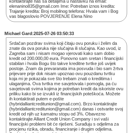
kontaktirajte nas sa detaljima u nastavku na email:
elenanino835@gmail.com Ime: Potreban iznos kredita:
Trajanje kredita: Broj mobilnog telefona: Hvala vam i Bog
vas blagoslovio POVJERENJE Elena Nino
Michael Gard:2025-07-26 03:50:33
Srdačan pozdrav svima koji čitaju ovu poruku i želim da
znate da ova poruka nije slučajna ili slučajna. Kao uvod, iz
Zagreba sam i nisam mogao vjerovati kako sam dobio
kredit od 200.000,00 eura. Ponovno sam sretan i financijski
stabilan i hvala Bogu što takve kreditne tvrtke još uvijek
postoje. Znam da prevaranata ima posvuda i bio sam žrtva
prijevare prije dok nisam upoznao ovu pouzdanu tvrtku
koja mi je pokazala sve što trebam znati o kreditima i
ulaganjima. Ova tvrtka me savjetovala i pomogla, pa ću
savjetovati svima kojima je potreban kredit da iskoriste ovu
priliku kako bi se izvukli iz financijskih poteškoća. Možete
ih kontaktirati putem e-pošte
(hybridalliantcreditunion@gmail.com). Brzo kontaktirajte
(hybridalliantcreditunion@gmail.com) danas i ostvarite svoj
kredit od njih uz kamatnu stopu od 3%. Obavezno
kontaktirajte Alliant Credit Union Company i svi vaši
financijski problemi bit će riješeni. Surađuju s odjelima za
procjenu rizika, obradu, financiranje i drugim odjelima.