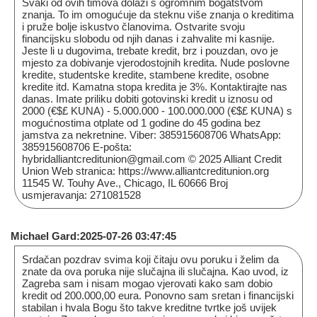
Svaki od ovih timova dolazi s ogromnim bogatstvom
znanja. To im omogućuje da steknu više znanja o kreditima
i pruže bolje iskustvo članovima. Ostvarite svoju
financijsku slobodu od njih danas i zahvalite mi kasnije.
Jeste li u dugovima, trebate kredit, brz i pouzdan, ovo je
mjesto za dobivanje vjerodostojnih kredita. Nude poslovne
kredite, studentske kredite, stambene kredite, osobne
kredite itd. Kamatna stopa kredita je 3%. Kontaktirajte nas
danas. Imate priliku dobiti gotovinski kredit u iznosu od
2000 (€$£ KUNA) - 5.000.000 - 100.000.000 (€$£ KUNA) s
mogućnostima otplate od 1 godine do 45 godina bez
jamstva za nekretnine. Viber: 385915608706 WhatsApp:
385915608706 E-pošta:
hybridalliantcreditunion@gmail.com © 2025 Alliant Credit
Union Web stranica: https://www.alliantcreditunion.org
11545 W. Touhy Ave., Chicago, IL 60666 Broj
usmjeravanja: 271081528
Michael Gard:2025-07-26 03:47:45
Srdačan pozdrav svima koji čitaju ovu poruku i želim da
znate da ova poruka nije slučajna ili slučajna. Kao uvod, iz
Zagreba sam i nisam mogao vjerovati kako sam dobio
kredit od 200.000,00 eura. Ponovno sam sretan i financijski
stabilan i hvala Bogu što takve kreditne tvrtke još uvijek