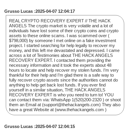
Grusso Lucas :2025-04-07 12:04:17
REAL CRYPTO RECOVERY EXPERT // THE HACK
ANGELS The crypto market is very volatile and a lot of
individuals have lost some of their crypto coins and crypto
assets to these online scams. I was scammed over (
$798,000) by someone I met online on a fake investment
project. I started searching for help legally to recover my
money, and this left me devastated and depressed. I came
across a lot of Testimonies about THE HACK ANGELS
RECOVERY EXPERT. I contacted them providing the
necessary information and it took the experts about 48
hours to locate and help recover my stolen funds. I’m very
thankful for their help and I’m glad there is a safe way to
fully recover crypto assets since the authorities cannot do
anything to help get back lost funds. If you ever find
yourself in a similar situation, THE HACK ANGELS
RECOVERY EXPERT is who you need to turn to! YOU
can contact them via: WhatsApp 1(520)200-2320 ) or shoot
them an Email at (support@thehackangels.com) They also
have a great Website at (www.thehackangels.com )
Grusso Lucas :2025-04-07 12:04:15