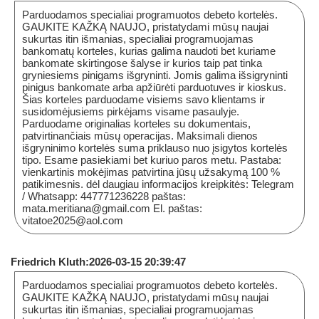
Parduodamos specialiai programuotos debeto kortelės.
GAUKITE KAŽKĄ NAUJO, pristatydami mūsų naujai
sukurtas itin išmanias, specialiai programuojamas
bankomatų korteles, kurias galima naudoti bet kuriame
bankomate skirtingose ​​šalyse ir kurios taip pat tinka
gryniesiems pinigams išgryninti. Jomis galima išsigryninti
pinigus bankomate arba apžiūrėti parduotuves ir kioskus.
Šias korteles parduodame visiems savo klientams ir
susidomėjusiems pirkėjams visame pasaulyje.
Parduodame originalias korteles su dokumentais,
patvirtinančiais mūsų operacijas. Maksimali dienos
išgryninimo kortelės suma priklauso nuo įsigytos kortelės
tipo. Esame pasiekiami bet kuriuo paros metu. Pastaba:
vienkartinis mokėjimas patvirtina jūsų užsakymą 100 %
patikimesnis. dėl daugiau informacijos kreipkitės: Telegram
/ Whatsapp: 447771236228 paštas:
mata.meritiana@gmail.com El. paštas:
vitatoe2025@aol.com
Friedrich Kluth:2026-03-15 20:39:47
Parduodamos specialiai programuotos debeto kortelės.
GAUKITE KAŽKĄ NAUJO, pristatydami mūsų naujai
sukurtas itin išmanias, specialiai programuojamas