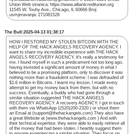
Union Web stranica: https://www.alliantcreditunion.org
11545 W. Touhy Ave., Chicago, IL 60666 Broj
usmjeravanja: 271081528
The Bull:2025-04-13 01:38:17
HOW I RESTORED MY STOLEN BITCOIN WITH THE
HELP OF THE HACK ANGELS RECOVERY AGENCY. I
want to share my incredible experience with THE HACK
ANGELS RECOVERY AGENCY. It’s really a testimony for
me. I found myself in such a predicament not too long ago,
having invested a significant amount of money in what I
believed to be a promising platform, only to discover it was
nothing more than a fraudulent scheme. I was defrauded of
$1.6 million in Bitcoins. I learnt my lesson. I made every
attempt to get my money back from them, but with no
success. Eventually, a buddy who had gone through a
similar situation suggested THE HACK ANGELS
RECOVERY AGENCY. A recovery AGENCY. I got in touch
with them via WhatsApp 1(520)200-2320 ) or shoot them
an Email at (support@thehackangels.com) They also have
a great Website at (www.thehackangels.com ) And with
their technical expertise. they were able to easily retrieve all
of the money that had been stolen. I heartily suggest them
to anyone experiencing a similar situation. They focus on