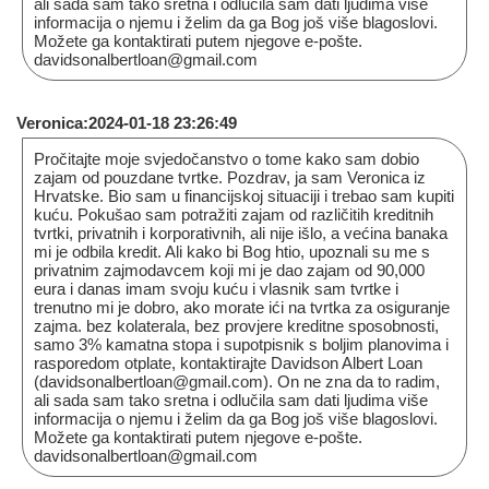
ali sada sam tako sretna i odlučila sam dati ljudima više
informacija o njemu i želim da ga Bog još više blagoslovi.
Možete ga kontaktirati putem njegove e-pošte.
davidsonalbertloan@gmail.com
Veronica:2024-01-18 23:26:49
Pročitajte moje svjedočanstvo o tome kako sam dobio
zajam od pouzdane tvrtke. Pozdrav, ja sam Veronica iz
Hrvatske. Bio sam u financijskoj situaciji i trebao sam kupiti
kuću. Pokušao sam potražiti zajam od različitih kreditnih
tvrtki, privatnih i korporativnih, ali nije išlo, a većina banaka
mi je odbila kredit. Ali kako bi Bog htio, upoznali su me s
privatnim zajmodavcem koji mi je dao zajam od 90,000
eura i danas imam svoju kuću i vlasnik sam tvrtke i
trenutno mi je dobro, ako morate ići na tvrtka za osiguranje
zajma. bez kolaterala, bez provjere kreditne sposobnosti,
samo 3% kamatna stopa i supotpisnik s boljim planovima i
rasporedom otplate, kontaktirajte Davidson Albert Loan
(davidsonalbertloan@gmail.com). On ne zna da to radim,
ali sada sam tako sretna i odlučila sam dati ljudima više
informacija o njemu i želim da ga Bog još više blagoslovi.
Možete ga kontaktirati putem njegove e-pošte.
davidsonalbertloan@gmail.com