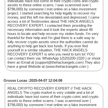
individuals have lost some of their crypto coins and crypto
assets to these online scams. I was scammed over (
$798,000) by someone I met online on a fake investment
project. I started searching for help legally to recover my
money, and this left me devastated and depressed. I came
across a lot of Testimonies about THE HACK ANGELS
RECOVERY EXPERT. I contacted them providing the
necessary information and it took the experts about 48
hours to locate and help recover my stolen funds. I’m very
thankful for their help and I’m glad there is a safe way to
fully recover crypto assets since the authorities cannot do
anything to help get back lost funds. If you ever find
yourself in a similar situation, THE HACK ANGELS
RECOVERY EXPERT is who you need to turn to! YOU
can contact them via: WhatsApp 1(520)200-2320 ) or shoot
them an Email at (support@thehackangels.com) They also
have a great Website at (www.thehackangels.com )
Grusso Lucas :2025-04-07 12:04:08
REAL CRYPTO RECOVERY EXPERT // THE HACK
ANGELS The crypto market is very volatile and a lot of
individuals have lost some of their crypto coins and crypto
assets to these online scams. I was scammed over (
$798,000) by someone I met online on a fake investment