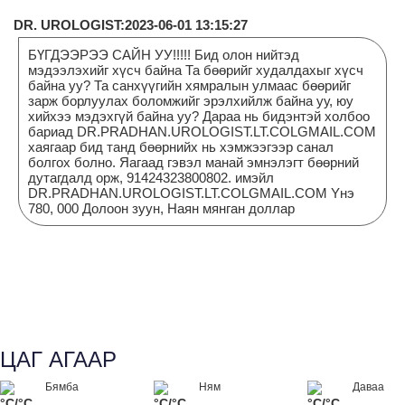
DR. UROLOGIST:2023-06-01 13:15:27
БҮГДЭЭРЭЭ САЙН УУ!!!!! Бид олон нийтэд
мэдээлэхийг хүсч байна Та бөөрийг худалдахыг хүсч
байна уу? Та санхүүгийн хямралын улмаас бөөрийг
зарж борлуулах боломжийг эрэлхийлж байна уу, юу
хийхээ мэдэхгүй байна уу? Дараа нь бидэнтэй холбоо
бариад DR.PRADHAN.UROLOGIST.LT.COLGMAIL.COM
хаягаар бид танд бөөрнийх нь хэмжээгээр санал
болгох болно. Яагаад гэвэл манай эмнэлэгт бөөрний
дутагдалд орж, 91424323800802. имэйл
DR.PRADHAN.UROLOGIST.LT.COLGMAIL.COM Yнэ
780, 000 Долоон зуун, Наян мянган доллар
ЦАГ АГААР
Бямба
Ням
Даваа
°C/°C
°C/°C
°C/°C