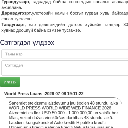
Гуравдугаарт,
гадаадад байгаа сонгогчдын саналыг авахаар
ажиллана.
Дөрөвдүгээрт
,улстөрийн намын босгыг гурван хувь байхаар
санал тусгасан.
Тавдугаарт,
нэр дэвшигчдийн доторх хүйсийн тэнцвэр 30
хувиас доошгүй байна хэмээн тусгажээ.
Сэтгэгдэл үлдээх
World Press Loans :2026-07-08 19:11:22
Saņemiet steidzamu aizdevumu jau šodien 48 stundu laikā
WORLD PRESS WORLD WIDE WEB FINANCE 2026
Aizņemieties līdz USD 50 000 - 1 000 000,00 un vairāk bez
ķīlas, veicot dažas vienkāršas darbības 48 stundu laikā.
Labdien, kungs/kundze! Auto kredīti Hipotēku kredīti
Uzņēmumu kredīti Patēriņa kredīti Nekustamā īpašuma