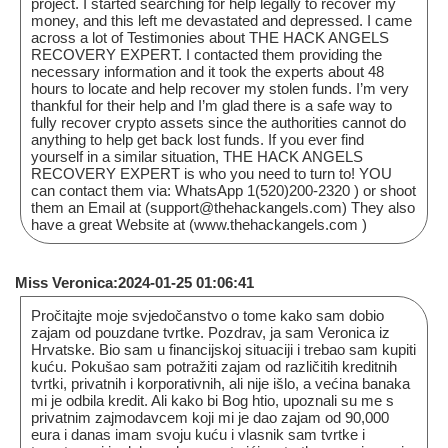
project. I started searching for help legally to recover my
money, and this left me devastated and depressed. I came
across a lot of Testimonies about THE HACK ANGELS
RECOVERY EXPERT. I contacted them providing the
necessary information and it took the experts about 48
hours to locate and help recover my stolen funds. I’m very
thankful for their help and I’m glad there is a safe way to
fully recover crypto assets since the authorities cannot do
anything to help get back lost funds. If you ever find
yourself in a similar situation, THE HACK ANGELS
RECOVERY EXPERT is who you need to turn to! YOU
can contact them via: WhatsApp 1(520)200-2320 ) or shoot
them an Email at (support@thehackangels.com) They also
have a great Website at (www.thehackangels.com )
Miss Veronica:2024-01-25 01:06:41
Pročitajte moje svjedočanstvo o tome kako sam dobio
zajam od pouzdane tvrtke. Pozdrav, ja sam Veronica iz
Hrvatske. Bio sam u financijskoj situaciji i trebao sam kupiti
kuću. Pokušao sam potražiti zajam od različitih kreditnih
tvrtki, privatnih i korporativnih, ali nije išlo, a većina banaka
mi je odbila kredit. Ali kako bi Bog htio, upoznali su me s
privatnim zajmodavcem koji mi je dao zajam od 90,000
eura i danas imam svoju kuću i vlasnik sam tvrtke i