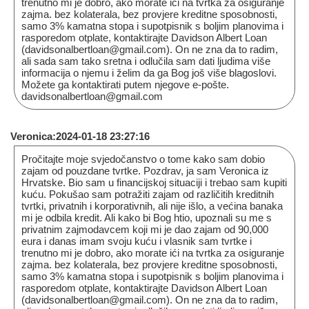
trenutno mi je dobro, ako morate ići na tvrtka za osiguranje
zajma. bez kolaterala, bez provjere kreditne sposobnosti,
samo 3% kamatna stopa i supotpisnik s boljim planovima i
rasporedom otplate, kontaktirajte Davidson Albert Loan
(davidsonalbertloan@gmail.com). On ne zna da to radim,
ali sada sam tako sretna i odlučila sam dati ljudima više
informacija o njemu i želim da ga Bog još više blagoslovi.
Možete ga kontaktirati putem njegove e-pošte.
davidsonalbertloan@gmail.com
Veronica:2024-01-18 23:27:16
Pročitajte moje svjedočanstvo o tome kako sam dobio
zajam od pouzdane tvrtke. Pozdrav, ja sam Veronica iz
Hrvatske. Bio sam u financijskoj situaciji i trebao sam kupiti
kuću. Pokušao sam potražiti zajam od različitih kreditnih
tvrtki, privatnih i korporativnih, ali nije išlo, a većina banaka
mi je odbila kredit. Ali kako bi Bog htio, upoznali su me s
privatnim zajmodavcem koji mi je dao zajam od 90,000
eura i danas imam svoju kuću i vlasnik sam tvrtke i
trenutno mi je dobro, ako morate ići na tvrtka za osiguranje
zajma. bez kolaterala, bez provjere kreditne sposobnosti,
samo 3% kamatna stopa i supotpisnik s boljim planovima i
rasporedom otplate, kontaktirajte Davidson Albert Loan
(davidsonalbertloan@gmail.com). On ne zna da to radim,