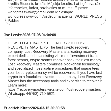
kredīts Studentu kredīts Mājokļa kredīts. Lai iegūtu vairāk
informācijas, lūdzu, sazinieties ar mums. E-pasts:
worldpresswww@gmail.com Mājaslapa:
worldpresswww.com Aizdevuma aģents: WORLD PRESS
Paldies.
Joe Lewis:2026-07-08 04:04:09
HOW TO GET BACK STOLEN CRYPTO LOST
RECOVERY MASTERS The best crypto recovery
company, Lost Recovery Masters is a leading recovery
expert dedicated to assisting victims of investment fraud,
forex scams, crypto scams recover back their lost money.
Lost Recovery Masters combines blockchain technology
and specialized investigative procedures that guarantees
your lost cryptocurrency will be recovered. If you have lost
crypto to a fraudulent investment company, Lost Recovery
Master has the necessary tools and expertise to recover it.
Learn more:
https://recoverymasters.wixsite.com/lostrecoverymasters
Whatsapp: 44(753)-710-5921
Friedrich Kluth:2026-03-15 20:39:58