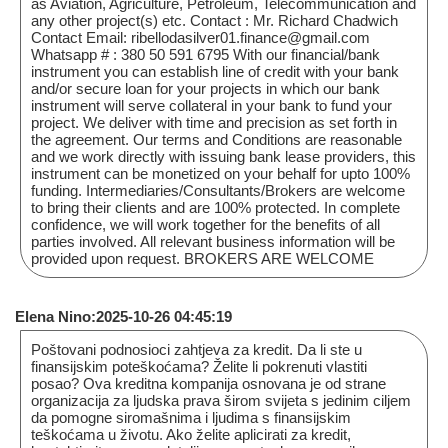
as Aviation, Agriculture, Petroleum, Telecommunication and
any other project(s) etc. Contact : Mr. Richard Chadwich
Contact Email: ribellodasilver01.finance@gmail.com
Whatsapp # : 380 50 591 6795 With our financial/bank
instrument you can establish line of credit with your bank
and/or secure loan for your projects in which our bank
instrument will serve collateral in your bank to fund your
project. We deliver with time and precision as set forth in
the agreement. Our terms and Conditions are reasonable
and we work directly with issuing bank lease providers, this
instrument can be monetized on your behalf for upto 100%
funding. Intermediaries/Consultants/Brokers are welcome
to bring their clients and are 100% protected. In complete
confidence, we will work together for the benefits of all
parties involved. All relevant business information will be
provided upon request. BROKERS ARE WELCOME
Elena Nino:2025-10-26 04:45:19
Poštovani podnosioci zahtjeva za kredit. Da li ste u
finansijskim poteškoćama? Želite li pokrenuti vlastiti
posao? Ova kreditna kompanija osnovana je od strane
organizacija za ljudska prava širom svijeta s jedinim ciljem
da pomogne siromašnima i ljudima s finansijskim
teškoćama u životu. Ako želite aplicirati za kredit,