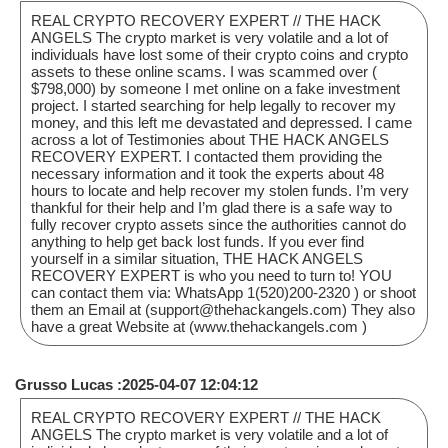
REAL CRYPTO RECOVERY EXPERT // THE HACK
ANGELS The crypto market is very volatile and a lot of
individuals have lost some of their crypto coins and crypto
assets to these online scams. I was scammed over (
$798,000) by someone I met online on a fake investment
project. I started searching for help legally to recover my
money, and this left me devastated and depressed. I came
across a lot of Testimonies about THE HACK ANGELS
RECOVERY EXPERT. I contacted them providing the
necessary information and it took the experts about 48
hours to locate and help recover my stolen funds. I’m very
thankful for their help and I’m glad there is a safe way to
fully recover crypto assets since the authorities cannot do
anything to help get back lost funds. If you ever find
yourself in a similar situation, THE HACK ANGELS
RECOVERY EXPERT is who you need to turn to! YOU
can contact them via: WhatsApp 1(520)200-2320 ) or shoot
them an Email at (support@thehackangels.com) They also
have a great Website at (www.thehackangels.com )
Grusso Lucas :2025-04-07 12:04:12
REAL CRYPTO RECOVERY EXPERT // THE HACK
ANGELS The crypto market is very volatile and a lot of