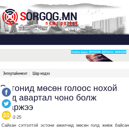
Дэлгэх
Энтертайнмент
Шар мэдээ
Эстонид мөсөн голоос нохой
гээд авартал чоно болж
тааржээ
2019-02-25
Сайхан сэтгэлтэй эстони ажилчид мөсөн голд живж байсан