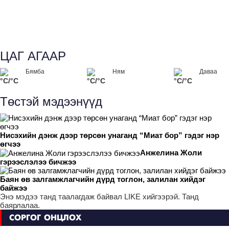
ЦАГ АГААР
Бямба
Ням
Даваа
°C/°C
°C/°C
°C/°C
Төстэй мэдээнүүд
Нисэхийн дэнж дээр төрсөн унаганд “Миат бор” гэдэг нэр
өгчээ
Анжелина Жоли
гэрээслэлээ бичжээ
Баян өв залгамжлагчийн дүрд тоглон, залилан хийдэг
байжээ
Энэ мэдээ танд таалагдаж байвал LIKE хийгээрэй. Танд
баярлалаа.
СОРГОГ ОНЦЛОХ