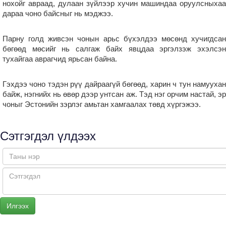
нохойг авраад, дулаан зүйлээр хучин машиндаа оруулсныхаа
дараа чоно байсныг нь мэджээ.
Парну голд живсэн чонын арьс бүхэлдээ мөсөнд хучигдсан
бөгөөд мөсийг нь салгаж байх явцдаа эргэлзэж эхэлсэн
тухайгаа аврагчид ярьсан байна.
Гэхдээ чоно тэдэн рүү дайраагүй бөгөөд, харин ч тун намуухан
байж, нэгнийх нь өвөр дээр унтсан аж. Тэд нэг орчим настай, эр
чоныг Эстонийн зэрлэг амьтан хамгаалах төвд хүргэжээ.
Сэтгэгдэл үлдээх