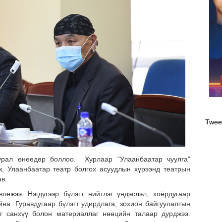
Оли
эрэ
Twee
урал өнөөдөр боллоо. Хурлаар “Улаанбаатар чуулга”
, Улаанбаатар театр болгох асуудлын хүрээнд театрын
в.
лөжээ. Нэгдүгээр бүлэгт нийтлэг үндэслэл, хоёрдугаар
йна. Гуравдугаар бүлэгт удирдлага, зохион байгуулалтын
эг санхүү болон материаллаг нөөцийн талаар дурджээ.