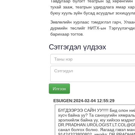
Тавдугаар бүлэгт театрын эд хөрөнгийн 
тухай зааж, театрын удирдлага ямар хар
буюу хууль зүйн бусад асуудлыг зохицуула
Зөвлөлийн хурлаас тэмдэглэл гарч, Улаа
дүрмийн төслийг НИТХ-ын Тэргүүлэгчди
барихаар тогтов.
Сэтгэгдэл үлдээх
ESUIGEN:2024-02-04 12:55:29
БҮГДЭЭРЭЭ САЙН УУ!!!!! Бид олон ний
хүсч байна уу? Та санхүүгийн хямрал
эрэлхийлж байна уу, юу хийхээ мэдэх
DR.PRADHAN.UROLOGIST.LT.COL@GMAI
санал болгох болно. Яагаад гэвэл ман
91424323800802. имэйл: DR.PRADHA