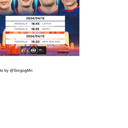
мпын эрхийн тэмцээнд тоглох манай
гтэй багийн тоглолтын хуваарь гарчээ
ts by @SorgogMn