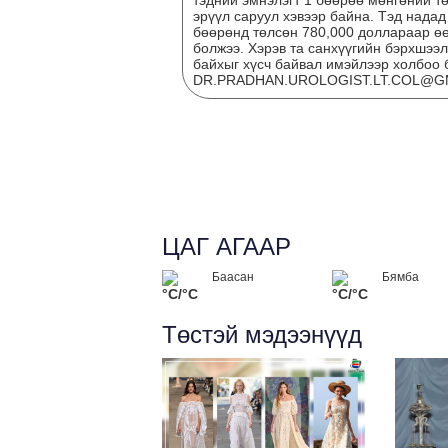
тэдний эмнэлэгт 1 бөөрөө мөнгөний т
эрүүл саруул хэвээр байна. Тэд нада
бөөрөнд төлсөн 780,000 доллараар өө
болжээ. Хэрэв та санхүүгийн бэрхшээл
байхыг хүсч байвал имэйлээр холбоо 
DR.PRADHAN.UROLOGIST.LT.COL@G
ЦАГ АГААР
Баасан
Бямба
°C/°C
°C/°C
Төстэй мэдээнүүд