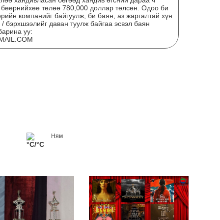
өлөө хандивласан бөгөөд хандив өгсний дараа ч
д бөөрнийхөө төлөө 780,000 доллар төлсөн. Одоо би
рийн компанийг байгуулж, би баян, аз жаргалтай хүн
 / бэрхшээлийг даван туулж байгаа эсвэл баян
барина уу:
MAIL.COM
Тэт
дүг
Ням
°C/°C