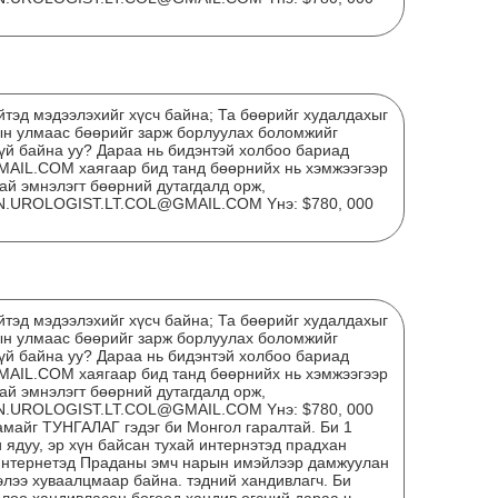
тэд мэдээлэхийг хүсч байна; Та бөөрийг худалдахыг
ын улмаас бөөрийг зарж борлуулах боломжийг
гүй байна уу? Дараа нь бидэнтэй холбоо бариад
ЭНЭ
L.COM хаягаар бид танд бөөрнийх нь хэмжээгээр
ХАР
ай эмнэлэгт бөөрний дутагдалд орж,
N.UROLOGIST.LT.COL@GMAIL.COM Yнэ: $780, 000
тэд мэдээлэхийг хүсч байна; Та бөөрийг худалдахыг
ын улмаас бөөрийг зарж борлуулах боломжийг
гүй байна уу? Дараа нь бидэнтэй холбоо бариад
L.COM хаягаар бид танд бөөрнийх нь хэмжээгээр
ай эмнэлэгт бөөрний дутагдалд орж,
N.UROLOGIST.LT.COL@GMAIL.COM Yнэ: $780, 000
амайг ТУНГАЛАГ гэдэг би Монгол гаралтай. Би 1
 ядуу, эр хүн байсан тухай интернэтэд прадхан
интернетэд Праданы эмч нарын имэйлээр дамжуулан
"Мө
элээ хуваалцмаар байна. тэдний хандивлагч. Би
сар