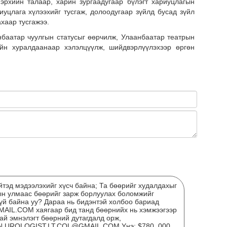
эрхийн талаар, харин зургаадугаар бүлэгт хариуцлагын
Сар
иуцлага хүлээхийг тусгаж, долоодугаар зүйлд бусад зүйл
нөх
хаар тусгажээ.
эрх
нбаатар чуулгын статусыг өөрчилж, Улаанбаатар театрын
эхэ
йн хуралдаанаар хэлэлцүүлж, шийдвэрлүүлэхээр өргөн
МО
БО
СУ
тэд мэдээлэхийг хүсч байна; Та бөөрийг худалдахыг
ын улмаас бөөрийг зарж борлуулах боломжийг
гүй байна уу? Дараа нь бидэнтэй холбоо бариад
L.COM хаягаар бид танд бөөрнийх нь хэмжээгээр
ай эмнэлэгт бөөрний дутагдалд орж,
N.UROLOGIST.LT.COL@GMAIL.COM Yнэ: $780, 000