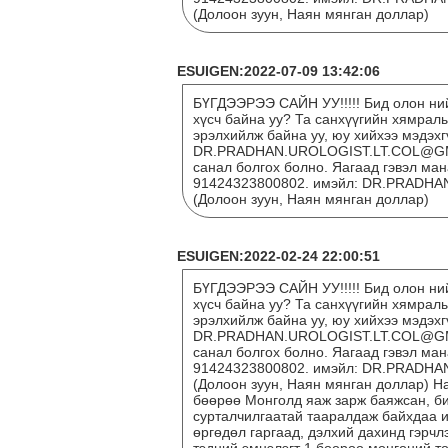
(Долоон зуун, Наян мянган доллар)
ESUIGEN:2022-07-09 13:42:06
БҮГДЭЭРЭЭ САЙН УУ!!!!! Бид олон ний
хүсч байна уу? Та санхүүгийн хямрал
эрэлхийлж байна уу, юу хийхээ мэдэх
DR.PRADHAN.UROLOGIST.LT.COL@GMAI
санал болгох болно. Яагаад гэвэл ман
91424323800802. имэйл: DR.PRADHA
(Долоон зуун, Наян мянган доллар)
ESUIGEN:2022-02-24 22:00:51
БҮГДЭЭРЭЭ САЙН УУ!!!!! Бид олон ний
хүсч байна уу? Та санхүүгийн хямрал
эрэлхийлж байна уу, юу хийхээ мэдэх
DR.PRADHAN.UROLOGIST.LT.COL@GMAI
санал болгох болно. Яагаад гэвэл ман
91424323800802. имэйл: DR.PRADHA
(Долоон зуун, Наян мянган доллар) Н
бөөрөө Монголд яаж зарж баяжсан, би
сурталчилгаатай тааралдаж байхдаа 
өргөдөл гаргаад, дэлхий дахинд гэрчл