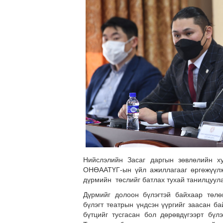
Нийслэлийн Засаг даргын зөвлөлийн х
ОНӨААТҮГ-ын үйл ажиллагааг өргөжүүлж
дүрмийн төслийг батлах тухай танилцуула
Дүрмийг долоон бүлэгтэй байхаар төлөв
бүлэгт театрын үндсэн үүргийг заасан ба
бүтцийг тусгасан бол дөрөвдүгээрт бүл