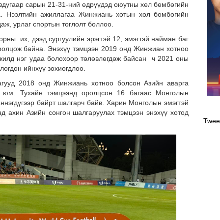
дугаар сарын 21-31-ний өдрүүдэд оюутны хөл бөмбөгийн
а. Нээлтийн ажиллагаа Жинжиань хотын хөл бөмбөгийн
аж, урлаг спортын тоглолт боллоо.
 их, дээд сургуулийн эрэгтэй 12, эмэгтэй найман баг
ролцож байна. Энэхүү тэмцээн 2019 онд Жинжиан хотноо
жилд нэг удаа болохоор төлөвлөгдөж байсан ч 2021 оны
логдон ийнхүү зохиогдлоо.
 2018 онд Жинжиань хотноо болсон Азийн аварга
 юм. Тухайн тэмцээнд оролцсон 16 багаас Монголын
Оли
аннэгдүгээр байрт шалгарч байв. Харин Монголын эмэгтэй
эрэ
нд ахин Азийн сонгон шалгаруулах тэмцээн энэхүү хотод
Twee