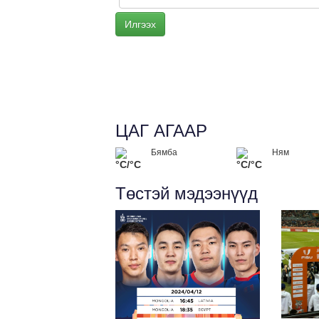
ЦАГ АГААР
Бямба
Ням
°C/°C
°C/°C
Төстэй мэдээнүүд