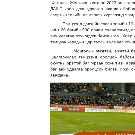
Хятадын Жинжиань хотноо 2023 оны арав
ДАШТ хоёр дахь удаагаа явагдаж байн
спортын төвийн цэнгэлдэх хүрээлэнд явагд
Тэмцээнд дэлхийн таван тивийн 16 орны
нийт 20 багийн 500 орчим төлөөлөгчид о
анх удаагаа зохиогдож байсан юм. Хоёр 
тэмцээн ковидын цар тахлын улмаас хойш
Монголын эмэгтэй, эрэгтэй багууд
шалгаруулах тэмцээнд оролцож байсан
оюутны эрэгтэй баг гурван хожил авч арв
баг анх удаагаа оролцсон билээ. Ирэх о
явагдана.