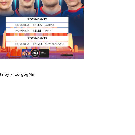
мпын эрхийн тэмцээнд тоглох манай
гтэй багийн тоглолтын хуваарь гарчээ
ts by @SorgogMn