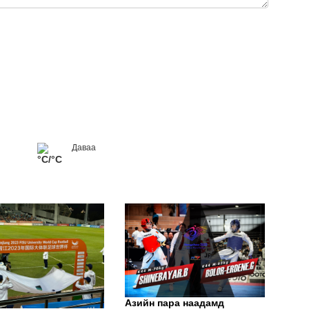
ЭНЭ
ХАР
Даваа
°C/°C
"Мө
Азийн пара наадамд
сар