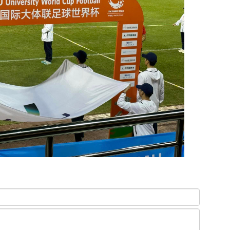
Сар
нөх
эрх
эхэ
МО
БО
СУ