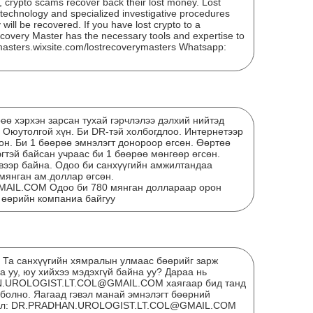
, crypto scams recover back their lost money. Lost
echnology and specialized investigative procedures
will be recovered. If you have lost crypto to a
covery Master has the necessary tools and expertise to
ymasters.wixsite.com/lostrecoverymasters Whatsapp:
рөө хэрхэн зарсан тухай гэрчлэлээ дэлхий нийтэд
 Оюутолгой хүн. Би DR-тэй холбогдлоо. Интернетээр
он. Би 1 бөөрөө эмнэлэгт донороор өгсөн. Өөртөө
гтэй байсан учраас би 1 бөөрөө мөнгөөр өгсөн.
вээр байна. Одоо би санхүүгийн амжилтандаа
Тэт
мянган ам.доллар өгсөн.
дүг
IL.COM Одоо би 780 мянган доллараар орон
 өөрийн компаниа байгуу
? Та санхүүгийн хямралын улмаас бөөрийг зарж
 уу, юу хийхээ мэдэхгүй байна уу? Дараа нь
N.UROLOGIST.LT.COL@GMAIL.COM хаягаар бид танд
 болно. Яагаад гэвэл манай эмнэлэгт бөөрний
мэйл: DR.PRADHAN.UROLOGIST.LT.COL@GMAIL.COM