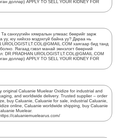
мянган доллар) APPLY TO SELL YOUR KIDNEY FOR
ҮЙ
ОР
АН
? Та санхүүгийн хямралын улмаас бөөрийг зарж
 уу, юу хийхээ мэдэхгүй байна уу? Дараа нь
N.UROLOGIST.LT.COL@GMAIL.COM хаягаар бид танд
 болно. Яагаад гэвэл манай эмнэлэгт бөөрний
мэйл: DR.PRADHAN.UROLOGIST.LT.COL@GMAIL.COM
мянган доллар) APPLY TO SELL YOUR KIDNEY FOR
original Caluanie Muelear Oxidize for industrial and
ckaging, and worldwide delivery. Trusted supplier – order
e, buy Caluanie, Caluanie for sale, industrial Caluanie,
idize online, Caluanie worldwide shipping, buy Caluanie
Мон
Caluanie Muelear.
бол
https://caluaniemuelearus.com/