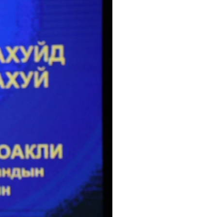
ын аян "Уур амьсгалын өөрчлөлтийн
цөлд эрүүл, аюулгүй хөдөлмөр
элцгээе" уриан дор улс орон даяар
ллээ
НГОЛЫН БАГШ НАР ДЭЛХИЙД ЖИШИГ
ЛСОН СУРАЛЦАХУЙН УХААНААС
РАЛЦЛАА