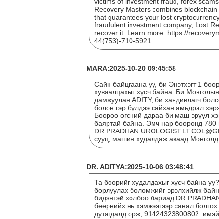
victims of investment fraud, forex scams
Recovery Masters combines blockchain t
that guarantees your lost cryptocurrency 
fraudulent investment company, Lost Re
recover it. Learn more: https://recover
44(753)-710-5921
MARA:2025-10-20 09:45:58
Сайн байцгаана уу, би Энэтхэгт 1 бөө
хуваалцахыг хүсч байна. Би Монголын
дамжуулан ADITY, би хандивлагч болс
болон гэр бүлдээ сайхан амьдрал хэрэ
Бөөрөө өгсний дараа би маш эрүүл хэ
баяртай байна. Эмч нар бөөрөнд 780 
DR.PRADHAN.UROLOGIST.LT.COL@GMA
сууц, машин худалдаж аваад Монголд
DR. ADITYA:2025-10-06 03:48:41
Та бөөрийг худалдахыг хүсч байна уу
борлуулах боломжийг эрэлхийлж байна
бидэнтэй холбоо бариад DR.PRADHA
бөөрнийх нь хэмжээгээр санал болгох
дутагдалд орж, 91424323800802. и