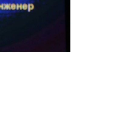
 ХАВАР ТАНЫГ ЗАГВАРЛАГ, ДЭГЖИН
АГДУУЛАХ ТРЕНДҮҮД
нгөн мод-2023" наадмын шилдгүүдийг энэ
ын 27-нд шалгаруулна