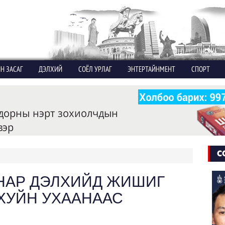
Н ЗАСАГ
ДЭЛХИЙ
СОЁЛ УРЛАГ
ЭНТЕРТАЙНМЕНТ
СПОРТ
С
НАР ДЭЛХИЙД ЖИШИГ
ХУЙН УХААНААС