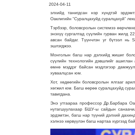
2024-04-11
элхийд танигдсан нэр хүндтэй эрдэм
Оаклигийн “Суралцахуйд суралцахуй” лек
Тэрбээр, боловсролын системээ өөрчлөхөд
энэхүү сургалтад сүүлийн гурван жилд 22
авсан байдаг. Түүнчлэн уг бүтээл нь
эшлэгджээ.
Монголын багш нар дэлхийд жишиг болсо
сүүлийн технологийн дэвшлийг ашиглан 
өмнө мэддэг байсан мэдлэгээр дамжуул
хуваалцсан юм.
Хот, хөдөөгийн боловсролын ялгааг арил
хөгжил юм. Багш өөрөө суралцахуйд сурал
тавигдана.
Энэ утгаараа профессор Др.Барбара Оа
нутагшуулахаар БШУ-ы сайдын санаачи
эрдэмтэн, багш нар түүний дэлхий дахин
хэлнээ хөрвүүлэн багш нартаа хүргээд бай