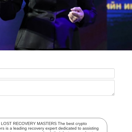
ЭНЭ
ХАР
OST RECOVERY MASTERS The best crypto
"Мө
 is a leading recovery expert dedicated to assisting
сар