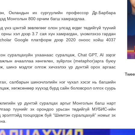
тэн, Окландын их сургуулийн профессор Др.Барбара
цэд Монголын 800 орчим багш хамрагдлаа.
 үнэ цэнтэй зөвлөгөөг олон улсад өгдөг төдийгүй түүний
 орны хэл дээр 3.7 сая хүн хамрагдан, үнэмлэхээ гардан
 Scholar Google платформ дээр 2020 оноос хойш 4037
н суралцахуйн ухаанаас суралцаж, Chat GPT, AI зэрэг
ажлын ачааллаа хөнгөлөх, зүйрлэх (metaphor)арга буюу
Оли
ж, шинэ мэдлэг олгож хичээлээ үр дүнтэй орох аргаас
эрэ
Twee
гах, салбарын шинэчлэлийн нэг чухал хэсэг нь багшийн
цаж, хөгжсөнөөр хүүхэд бүрд сайн боловсрол олгох суурь
клигийн үр дүнтэй суралцах аргыг Монголын багш нарт
лгаар түүнийг эх орондоо урьсан төдийгүй МУБИС-ийн
д эрэлттэйд тооцогдож буй “Шимтэн суралцахуй” номыг эх
на.