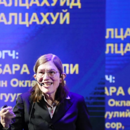
Сар
нөх
эрх
эхэ
МО
БО
СУ