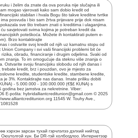
ruku i želim da znate da ova poruka nije slučajna ili
isam mogao vjerovati kako sam dobio kredit od
nancijski stabilan i hvala Bogu što takve kreditne tvrtke
 ima posvuda i bio sam žrtva prijevare prije dok nisam
pokazala sve što trebam znati o kreditima i ulaganjima.
ću savjetovati svima kojima je potreban kredit da
z financijskih poteškoća. Možete ih kontaktirati putem e-
m). Brzo kontaktirajte
as i ostvarite svoj kredit od njih uz kamatnu stopu od
 Union Company i svi vaši financijski problemi bit će
 rizika, obradu, financiranje i drugim odjelima. Svaki od
Энэ
om znanja. To im omogućuje da steknu više znanja o
a. Ostvarite svoju financijsku slobodu od njih danas i
тэт
, trebate kredit, brz i pouzdan, ovo je mjesto za
хув
oslovne kredite, studentske kredite, stambene kredite,
 je 3%. Kontaktirajte nas danas. Imate priliku dobiti
£ KUNA) - 5.000.000 - 100.000.000 (€$£ KUNA) s
 godina bez jamstva za nekretnine. Viber:
E-pošta: hybridalliantcreditunion@gmail.com © 2025
://www.alliantcreditunion.org 11545 W. Touhy Ave.,
271081528
“Ох
рөө хэрхэн зарсан тухай гэрчлэлээ дэлхий нийтэд
зор
 Оюутолгой хүн. Би DR-тэй холбогдлоо. Интернетээр