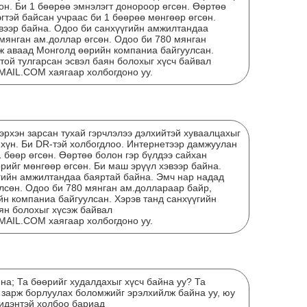
он. Би 1 бөөрөө эмнэлэгт донороор өгсөн. Өөртөө
гтэй байсан учраас би 1 бөөрөө мөнгөөр өгсөн.
БИД
вээр байна. Одоо би санхүүгийн амжилтандаа
ВЭ
мянган ам.доллар өгсөн. Одоо би 780 мянган
ж аваад Монголд өөрийн компаниа байгуулсан.
той тулгарсан эсвэл баян болохыг хүсч байвал
L.COM хаягаар холбогдоно уу.
хэрхэн зарсан тухай гэрчлэлээ дэлхийтэй хуваалцахыг
хүн. Би DR-тэй холбогдлоо. Интернетээр дамжуулан
1 бөөр өгсөн. Өөртөө болон гэр бүлдээ сайхан
рийг мөнгөөр өгсөн. Би маш эрүүл хэвээр байна.
гийн амжилтандаа баяртай байна. Эмч нар надад
лсөн. Одоо би 780 мянган ам.доллараар байр,
"М
н компаниа байгуулсан. Хэрэв танд санхүүгийн
ӨӨР
аян болохыг хүсэж байвал
L.COM хаягаар холбогдоно уу.
ЭХ
М
АЛ
ЦА
на; Та бөөрийг худалдахыг хүсч байна уу? Та
 зарж борлуулах боломжийг эрэлхийлж байна уу, юу
бидэнтэй холбоо бариад