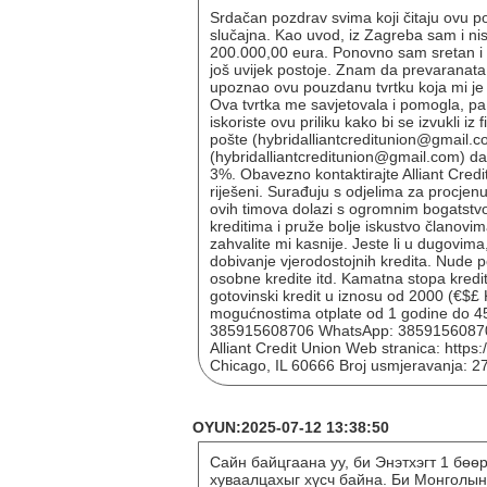
Srdačan pozdrav svima koji čitaju ovu po
slučajna. Kao uvod, iz Zagreba sam i n
200.000,00 eura. Ponovno sam sretan i fi
još uvijek postoje. Znam da prevaranata
upoznao ovu pouzdanu tvrtku koja mi je 
Ova tvrtka me savjetovala i pomogla, pa 
iskoriste ovu priliku kako bi se izvukli i
pošte (hybridalliantcreditunion@gmail.co
(hybridalliantcreditunion@gmail.com) dan
3%. Obavezno kontaktirajte Alliant Credit
riješeni. Surađuju s odjelima za procjenu
ovih timova dolazi s ogromnim bogatstv
kreditima i pruže bolje iskustvo članovim
zahvalite mi kasnije. Jeste li u dugovima
dobivanje vjerodostojnih kredita. Nude p
osobne kredite itd. Kamatna stopa kredita
gotovinski kredit u iznosu od 2000 (€$
mogućnostima otplate od 1 godine do 45
385915608706 WhatsApp: 385915608706 
Alliant Credit Union Web stranica: https
Chicago, IL 60666 Broj usmjeravanja: 
OYUN:2025-07-12 13:38:50
Сайн байцгаана уу, би Энэтхэгт 1 бөө
хуваалцахыг хүсч байна. Би Монголын