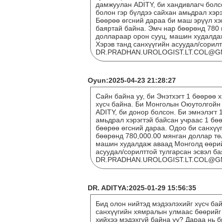
дамжуулан ADITY, би хандивлагч болс
болон гэр бүлдээ сайхан амьдрал хэрэ
Бөөрөө өгсний дараа би маш эрүүл хэ
баяртай байна. Эмч нар бөөрөнд 780 
доллараар орон сууц, машин худалда
Хэрэв танд санхүүгийн асуудал/сорилт
DR.PRADHAN.UROLOGIST.LT.COL@GMAI
Oyun:2025-04-23 21:28:27
Сайн байна уу, би Энэтхэгт 1 бөөрөө 
хүсч байна. Би Монголын Оюутолгойн 
ADITY, би донор болсон. Би эмнэлэгт 
амьдрал хэрэгтэй байсан учраас 1 бөө
бөөрөө өгсний дараа. Одоо би санхүү
бөөрөнд 780,000.00 мянган доллар тө
машин худалдаж аваад Монголд өөрий
асуудал/сорилттой тулгарсан эсвэл б
DR.PRADHAN.UROLOGIST.LT.COL@GMAI
DR. ADITYA:2025-01-29 15:56:35
Бид олон нийтэд мэдээлэхийг хүсч бай
санхүүгийн хямралын улмаас бөөрийг
хийхээ мэдэхгүй байна уу? Дараа нь 