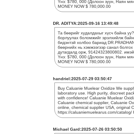
Yнэ: $780, 000 (Долоон зуун, Наян 
MONEY NOW $ 780,000.00
DR. ADITYA:2025-09-16 13:49:48
Та бөөрийг худалдахыг хүсч байна уу
борлуулах боломжийг эрэлхийлж байна
бидэнтэй холбоо бариад DR.PRADHA
бөөрнийх нь хэмжээгээр санал болгох
дутагдалд орж, 91424323800802. и
Yнэ: $780, 000 (Долоон зуун, Наян 
MONEY NOW $ 780,000.00
handriel:2025-07-29 03:50:47
Buy Caluanie Muelear Oxidize We supply 
laboratory use. High purity, discreet pa
with confidence! Caluanie Muelear Oxidiz
Caluanie chemical supplier, Caluanie Ox
online, chemical supplier USA, original 
https://caluaniemuelearus.com/catalog/ 
Michael Gard:2025-07-26 03:50:50