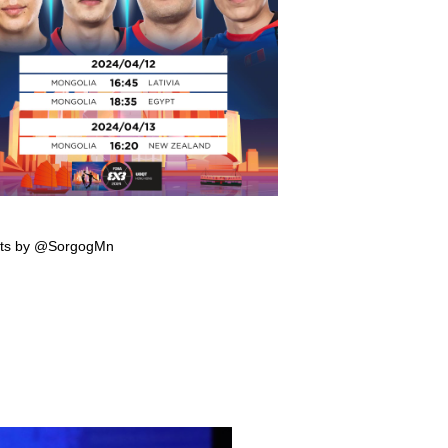
мпын эрхийн тэмцээнд тоглох манай
гтэй багийн тоглолтын хуваарь гарчээ
ts by @SorgogMn