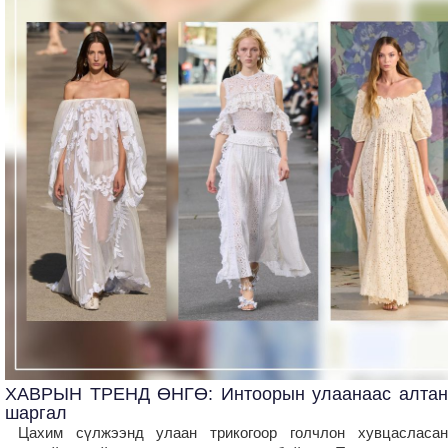
ХАВРЫН ТРЕНД ӨНГӨ: Интоорын улаанаас алтан
шаргал
Цахим сүлжээнд улаан трикогоор голчлон хувцасласан