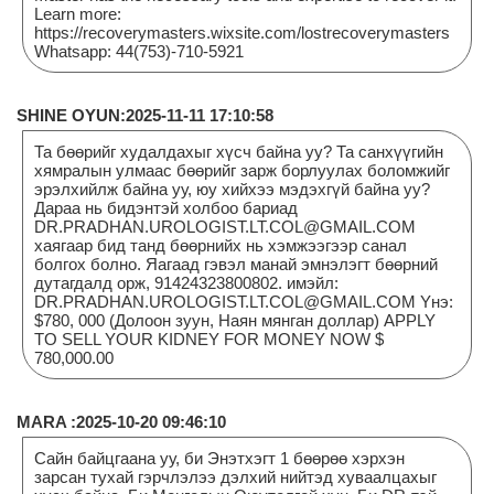
Learn more:
https://recoverymasters.wixsite.com/lostrecoverymasters
Whatsapp: 44(753)-710-5921
SHINE OYUN:2025-11-11 17:10:58
Та бөөрийг худалдахыг хүсч байна уу? Та санхүүгийн
хямралын улмаас бөөрийг зарж борлуулах боломжийг
эрэлхийлж байна уу, юу хийхээ мэдэхгүй байна уу?
Дараа нь бидэнтэй холбоо бариад
DR.PRADHAN.UROLOGIST.LT.COL@GMAIL.COM
хаягаар бид танд бөөрнийх нь хэмжээгээр санал
болгох болно. Яагаад гэвэл манай эмнэлэгт бөөрний
дутагдалд орж, 91424323800802. имэйл:
DR.PRADHAN.UROLOGIST.LT.COL@GMAIL.COM Yнэ:
$780, 000 (Долоон зуун, Наян мянган доллар) APPLY
TO SELL YOUR KIDNEY FOR MONEY NOW $
780,000.00
MARA :2025-10-20 09:46:10
Сайн байцгаана уу, би Энэтхэгт 1 бөөрөө хэрхэн
зарсан тухай гэрчлэлээ дэлхий нийтэд хуваалцахыг