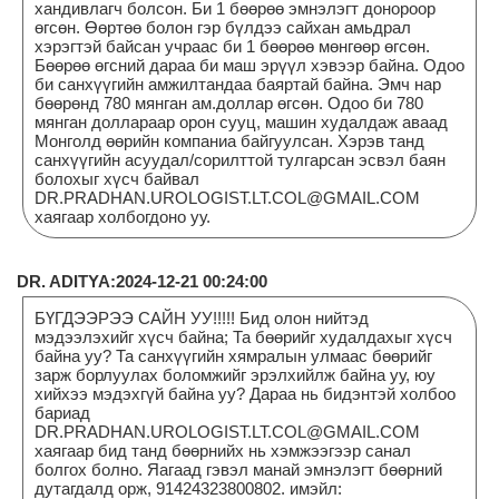
хандивлагч болсон. Би 1 бөөрөө эмнэлэгт донороор
өгсөн. Өөртөө болон гэр бүлдээ сайхан амьдрал
хэрэгтэй байсан учраас би 1 бөөрөө мөнгөөр өгсөн.
Бөөрөө өгсний дараа би маш эрүүл хэвээр байна. Одоо
би санхүүгийн амжилтандаа баяртай байна. Эмч нар
бөөрөнд 780 мянган ам.доллар өгсөн. Одоо би 780
мянган доллараар орон сууц, машин худалдаж аваад
Монголд өөрийн компаниа байгуулсан. Хэрэв танд
санхүүгийн асуудал/сорилттой тулгарсан эсвэл баян
болохыг хүсч байвал
DR.PRADHAN.UROLOGIST.LT.COL@GMAIL.COM
хаягаар холбогдоно уу.
DR. ADITYA:2024-12-21 00:24:00
БҮГДЭЭРЭЭ САЙН УУ!!!!! Бид олон нийтэд
мэдээлэхийг хүсч байна; Та бөөрийг худалдахыг хүсч
байна уу? Та санхүүгийн хямралын улмаас бөөрийг
зарж борлуулах боломжийг эрэлхийлж байна уу, юу
хийхээ мэдэхгүй байна уу? Дараа нь бидэнтэй холбоо
бариад
DR.PRADHAN.UROLOGIST.LT.COL@GMAIL.COM
хаягаар бид танд бөөрнийх нь хэмжээгээр санал
болгох болно. Яагаад гэвэл манай эмнэлэгт бөөрний
дутагдалд орж, 91424323800802. имэйл: