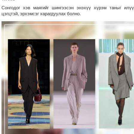
Сонгодог хэв маягийг шингээсэн энэхүү хүрэм таныг илүү
цэгцтэй, эрхэмсэг харагдуулах болно.