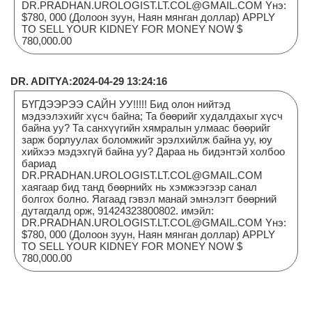
DR.PRADHAN.UROLOGIST.LT.COL@GMAIL.COM Yнэ:
$780, 000 (Долоон зуун, Наян мянган доллар) APPLY
TO SELL YOUR KIDNEY FOR MONEY NOW $
780,000.00
DR. ADITYA:2024-04-29 13:24:16
БҮГДЭЭРЭЭ САЙН УУ!!!!! Бид олон нийтэд
мэдээлэхийг хүсч байна; Та бөөрийг худалдахыг хүсч
байна уу? Та санхүүгийн хямралын улмаас бөөрийг
зарж борлуулах боломжийг эрэлхийлж байна уу, юу
хийхээ мэдэхгүй байна уу? Дараа нь бидэнтэй холбоо
бариад
DR.PRADHAN.UROLOGIST.LT.COL@GMAIL.COM
хаягаар бид танд бөөрнийх нь хэмжээгээр санал
болгох болно. Яагаад гэвэл манай эмнэлэгт бөөрний
дутагдалд орж, 91424323800802. имэйл:
DR.PRADHAN.UROLOGIST.LT.COL@GMAIL.COM Yнэ:
$780, 000 (Долоон зуун, Наян мянган доллар) APPLY
TO SELL YOUR KIDNEY FOR MONEY NOW $
780,000.00