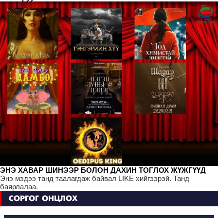
ЭНЭ ХАВАР ШИНЭЭР БОЛОН ДАХИН ТОГЛОХ ЖҮЖГҮҮД
Энэ мэдээ танд таалагдаж байвал LIKE хийгээрэй. Танд
баярлалаа.
СОРГОГ ОНЦЛОХ