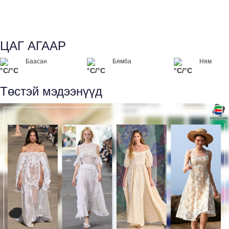
ЦАГ АГААР
Баасан
Бямба
Ням
°C/°C
°C/°C
°C/°C
Төстэй мэдээнүүд