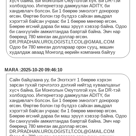
хүсч байна. Би Монголын Оюутолгой хүн. Би DR-тэй
холбогдлоо. Интернетээр дамжуулан ADITY, би
хандивлагч болсон. Би 1 бөөрөө эмнэлэгт донороор
өгсөн. Өөртөө болон гэр бүлдээ сайхан амьдрал
хэрэгтэй байсан учраас би 1 бөөрөө мөнгөөр өгсөн.
Бөөрөө өгсний дараа би маш эрүүл хэвээр байна. Одоо
би санхүүгийн амжилтандаа баяртай байна. Эмч нар
бөөрөнд 780 мянган ам.доллар өгсөн.
DR.PRADHAN.UROLOGIST.LT.COL@GMAIL.COM
Одоо би 780 мянган доллараар орон сууц, машин
худалдаж аваад Монголд өөрийн компаниа байгуу
MARA :2025-10-20 09:46:10
Сайн байцгаана уу, би Энэтхэгт 1 бөөрөө хэрхэн
зарсан тухай гэрчлэлээ дэлхий нийтэд хуваалцахыг
хүсч байна. Би Монголын Оюутолгой хүн. Би DR-тэй
холбогдлоо. Интернетээр дамжуулан ADITY, би
хандивлагч болсон. Би 1 бөөрөө эмнэлэгт донороор
өгсөн. Өөртөө болон гэр бүлдээ сайхан амьдрал
хэрэгтэй байсан учраас би 1 бөөрөө мөнгөөр өгсөн.
Бөөрөө өгсний дараа би маш эрүүл хэвээр байна. Одоо
би санхүүгийн амжилтандаа баяртай байна. Эмч нар
бөөрөнд 780 мянган ам.доллар өгсөн.
DR.PRADHAN.UROLOGIST.LT.COL@GMAIL.COM