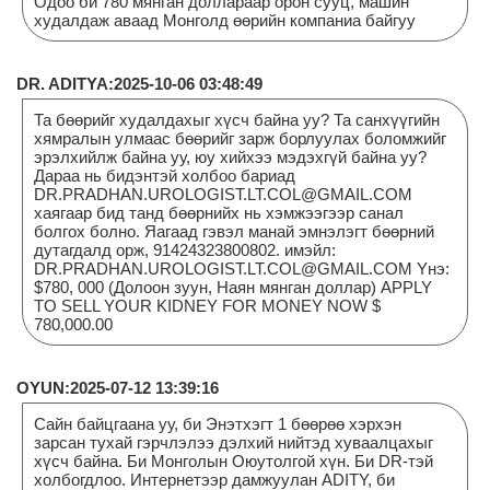
Одоо би 780 мянган доллараар орон сууц, машин
худалдаж аваад Монголд өөрийн компаниа байгуу
DR. ADITYA:2025-10-06 03:48:49
Та бөөрийг худалдахыг хүсч байна уу? Та санхүүгийн
хямралын улмаас бөөрийг зарж борлуулах боломжийг
эрэлхийлж байна уу, юу хийхээ мэдэхгүй байна уу?
Дараа нь бидэнтэй холбоо бариад
DR.PRADHAN.UROLOGIST.LT.COL@GMAIL.COM
хаягаар бид танд бөөрнийх нь хэмжээгээр санал
болгох болно. Яагаад гэвэл манай эмнэлэгт бөөрний
дутагдалд орж, 91424323800802. имэйл:
DR.PRADHAN.UROLOGIST.LT.COL@GMAIL.COM Yнэ:
$780, 000 (Долоон зуун, Наян мянган доллар) APPLY
TO SELL YOUR KIDNEY FOR MONEY NOW $
780,000.00
OYUN:2025-07-12 13:39:16
Сайн байцгаана уу, би Энэтхэгт 1 бөөрөө хэрхэн
зарсан тухай гэрчлэлээ дэлхий нийтэд хуваалцахыг
хүсч байна. Би Монголын Оюутолгой хүн. Би DR-тэй
холбогдлоо. Интернетээр дамжуулан ADITY, би