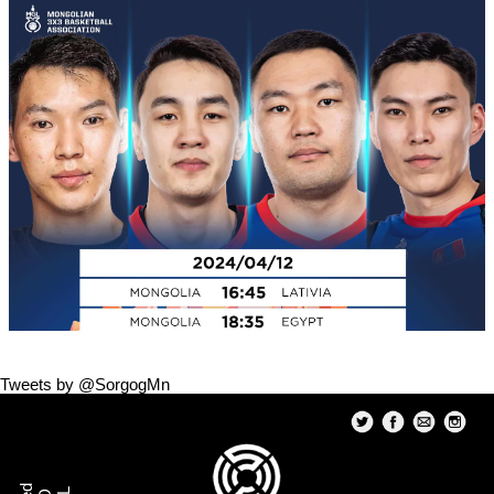
Tweets by @SorgogMn
Олимпын эрхийн тэмцээнд тоглох манай эрэгтэй багийн