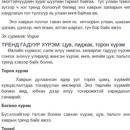
эмэгтэйчүүдийн зураг шуугиан тариал байгаа. Тус улаан трико
зүгээр ч нэг тренд болоогүй бөгөөд энэ хаврын загварын чиг
хандлагын гол түлхүүр нь улаан өнгө байгаа аж.
Энэ хаврын голлох таван өнгө нь интоорын улаан, шаазан
цагаан, цэнхэр, нил ягаан, алтан шаргал, гүн бор байх ажээ.
Эх сурвалж: Vogue
ТРЕНД ГАДУУР ХҮРЭМ: Цув, пиджак, торон хүрэм
Өвлийн хүрмээс салж илүү нимгэн, загварлаг гадуур хүрэм
сонгох энэхүү улиралд жинсэн хүрэм, өнгө, өнгийн цув, пальто
тренд хэвээр байх болно.
Торон хүрэм
Хаврын дулаанхан өдөр урт торон цамц, хүрмийг
хувцаслалтдаа тохируулан өмсөөрэй. Энэ төрлийн хүрмийг
богино өмд, юбкан дээр илүү тохиромжтой харагдахыг
санаарай.
Богино хүрэм
Бүсэлхийгээр татсан богино савхин хүрэм, цув, пальто энэ
хаврын тренд байх ажээ.
Tweed