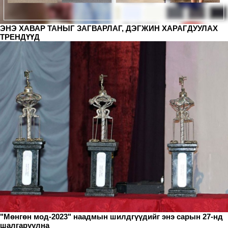
ЭНЭ ХАВАР ТАНЫГ ЗАГВАРЛАГ, ДЭГЖИН ХАРАГДУУЛАХ
ТРЕНДҮҮД
"Мөнгөн мод-2023" наадмын шилдгүүдийг энэ сарын 27-нд
шалгаруулна