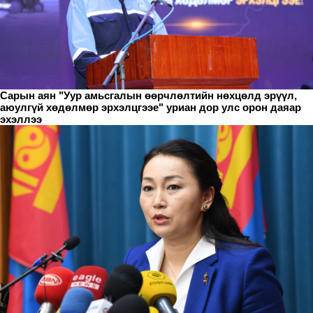
Сарын аян "Уур амьсгалын өөрчлөлтийн нөхцөлд эрүүл,
аюулгүй хөдөлмөр эрхэлцгээе" уриан дор улс орон даяар
эхэллээ