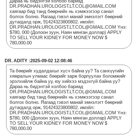
Дараа нь бидэнтэй холбоо бариад
DR.PRADHAN.UROLOGIST.LT.COL@GMAIL.COM
хаягаар бид танд бөөрнийх нь хэмжээгээр санал
болгох болно. Яагаад гэвэл манай эмнэлэгт бөөрний
дутагдалд орж, 91424323800802. имэйл:
DR.PRADHAN.UROLOGIST.LT.COL@GMAIL.COM Yнэ:
$780, 000 (Долоон зуун, Наян мянган доллар) APPLY
TO SELL YOUR KIDNEY FOR MONEY NOW $
780,000.00
DR. ADITY :2025-09-02 12:08:46
Та бөөрийг худалдахыг хүсч байна уу? Та санхүүгийн
хямралын улмаас бөөрийг зарж борлуулах боломжийг
эрэлхийлж байна уу, юу хийхээ мэдэхгүй байна уу?
Дараа нь бидэнтэй холбоо бариад
DR.PRADHAN.UROLOGIST.LT.COL@GMAIL.COM
хаягаар бид танд бөөрнийх нь хэмжээгээр санал
болгох болно. Яагаад гэвэл манай эмнэлэгт бөөрний
дутагдалд орж, 91424323800802. имэйл:
DR.PRADHAN.UROLOGIST.LT.COL@GMAIL.COM Yнэ:
$780, 000 (Долоон зуун, Наян мянган доллар) APPLY
TO SELL YOUR KIDNEY FOR MONEY NOW $
780,000.00