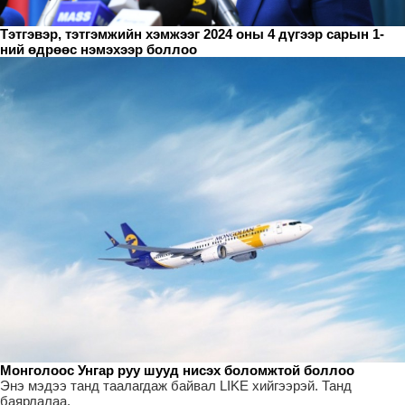
Тэтгэвэр, тэтгэмжийн хэмжээг 2024 оны 4 дүгээр сарын 1-
ний өдрөөс нэмэхээр боллоо
Монголоос Унгар руу шууд нисэх боломжтой боллоо
Энэ мэдээ танд таалагдаж байвал LIKE хийгээрэй. Танд
баярлалаа.