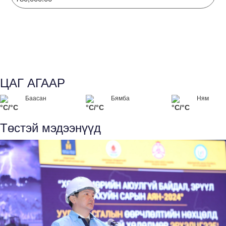
ЦАГ АГААР
Баасан
Бямба
Ням
°C/°C
°C/°C
°C/°C
Төстэй мэдээнүүд