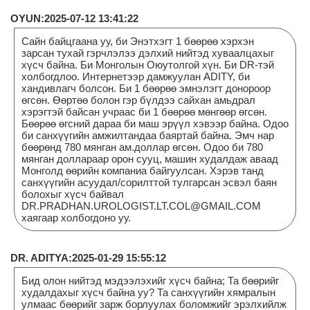
OYUN:2025-07-12 13:41:22
Сайн байцгаана уу, би Энэтхэгт 1 бөөрөө хэрхэн
зарсан тухай гэрчлэлээ дэлхий нийтэд хуваалцахыг
хүсч байна. Би Монголын Оюутолгой хүн. Би DR-тэй
холбогдлоо. Интернетээр дамжуулан ADITY, би
хандивлагч болсон. Би 1 бөөрөө эмнэлэгт донороор
өгсөн. Өөртөө болон гэр бүлдээ сайхан амьдрал
хэрэгтэй байсан учраас би 1 бөөрөө мөнгөөр өгсөн.
Бөөрөө өгсний дараа би маш эрүүл хэвээр байна. Одоо
би санхүүгийн амжилтандаа баяртай байна. Эмч нар
бөөрөнд 780 мянган ам.доллар өгсөн. Одоо би 780
мянган доллараар орон сууц, машин худалдаж аваад
Монголд өөрийн компаниа байгуулсан. Хэрэв танд
санхүүгийн асуудал/сорилттой тулгарсан эсвэл баян
болохыг хүсч байвал
DR.PRADHAN.UROLOGIST.LT.COL@GMAIL.COM
хаягаар холбогдоно уу.
DR. ADITYA:2025-01-29 15:55:12
Бид олон нийтэд мэдээлэхийг хүсч байна; Та бөөрийг
худалдахыг хүсч байна уу? Та санхүүгийн хямралын
улмаас бөөрийг зарж борлуулах боломжийг эрэлхийлж