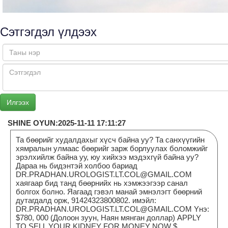
Сэтгэгдэл үлдээх
SHINE OYUN:2025-11-11 17:11:27
Та бөөрийг худалдахыг хүсч байна уу? Та санхүүгийн
хямралын улмаас бөөрийг зарж борлуулах боломжийг
эрэлхийлж байна уу, юу хийхээ мэдэхгүй байна уу?
Дараа нь бидэнтэй холбоо бариад
DR.PRADHAN.UROLOGIST.LT.COL@GMAIL.COM
хаягаар бид танд бөөрнийх нь хэмжээгээр санал
болгох болно. Яагаад гэвэл манай эмнэлэгт бөөрний
дутагдалд орж, 91424323800802. имэйл:
DR.PRADHAN.UROLOGIST.LT.COL@GMAIL.COM Yнэ:
$780, 000 (Долоон зуун, Наян мянган доллар) APPLY
TO SELL YOUR KIDNEY FOR MONEY NOW $