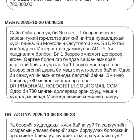
780,000.00
MARA:2025-10-20 09:46:38
Сайн байцгаана уу, би Энэтхэгт 1 бөөрөө хэрхэн
зарсан тухай гэрчлэлээ дэлхий нийтэд хуваалцахыг
хүсч байна. Би Монголын Оюутолгой хүн. Би DR-тэй
холбогдлоо. Интернетээр дамжуулан ADITY, би
хандивлагч болсон. Би 1 бөөрөө эмнэлэгт донороор
өгсөн. Өөртөө болон гэр бүлдээ сайхан амьдрал
хэрэгтэй байсан учраас би 1 бөөрөө мөнгөөр өгсөн.
Бөөрөө өгсний дараа би маш эрүүл хэвээр байна. Одоо
би санхүүгийн амжилтандаа баяртай байна. Эмч нар
бөөрөнд 780 мянган ам.доллар өгсөн.
DR.PRADHAN.UROLOGIST.LT.COL@GMAIL.COM
Одоо би 780 мянган доллараар орон сууц, машин
худалдаж аваад Монголд өөрийн компаниа байгуу
DR. ADITYA:2025-10-06 03:49:33
Та бөөрийг худалдахыг хүсч байна уу? Та санхүүгийн
хямралын улмаас бөөрийг зарж борлуулах боломжийг
эрэлхийлж байна уу, юу хийхээ мэдэхгүй байна уу?