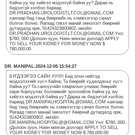
байна уу, юу хийхээ мэдэхгүй байна уу? Дараа нь
бидэнтэй холбоо бариад
DR.PRADHAN.UROLOGIST.LT.COL@GMAIL.COM
хаягаар бид танд бөөрнийх нь хэмжээгээр санал
болгох болно. Яагаад гэвэл манай эмнэлэгт бөөрний
дутагдалд орж, 91424323800802. имэйл:
DR.PRADHAN.UROLOGIST.LT.COL@GMAIL.COM Yнэ:
$780, 000 (Долоон зуун, Наян мянган доллар) APPLY
TO SELL YOUR KIDNEY FOR MONEY NOW $
780,000.00
DR. MANIPAL:2024-12-05 15:54:27
БҮГДЭЭРЭЭ САЙН УУ!!!!! Бид олон нийтэд
мэдээлэхийг хүсч байна; Та бөөрийг худалдахыг хүсч
байна уу? Та санхүүгийн хямралын улмаас бөөрийг
зарж борлуулах боломжийг эрэлхийлж байна уу, юу
хийхээ мэдэхгүй байна уу? Дараа нь бидэнтэй холбоо
бариад DR.MANIPALHOSPITAL@GMAIL.COM хаягаар
бид танд бөөрнийх нь хэмжээгээр санал болгох болно.
Яагаад гэвэл манай эмнэлэгт бөөрний дутагдалд орж,
91424323800802. имэйл:
DR.MANIPALHOSPITAL@@GMAIL.COM Yнэ: $780, 000
(Долоон зуун, Наян мянган доллар) APPLY TO SELL
YOUR KIDNEY FOR MONEY NOW $ 780,000.00