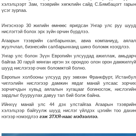
хэлэлцээрт Зам, тээврийн хөгжлийн сайд С.Бямбацогт гарын
үсэг зурлаа.
Ингэснээр 30 жилийн өмнөөс яригдсан Унгар улс руу шууд
нислэгтэй болох эрх зүйн орчин бүрдлээ.
Агаарын тээврийн салбарынхан, авиа компаниуд, аялал
жуулчлал, бизнесийн салбарынханд шинэ боломж нээгдлээ.
Унгар улс болон Зүүн Европийн улсуудад ажиллаж, амьдарч
байгаа 30 гаруй мянган иргэн эх орондоо олон орон дамжилгүй
шууд нислэгээр очих боломжтой болно.
Европын холбооны улсууд руу зөвхөн Франкфурт, Истанбул
чиглэлийн нислэгээр дамжин явдаг манай улсаас зорчих
зорчигчдын хувьд аялалын хугацааг богиносгож, нислэгийн
зардлыг бууруулах давуу тал бий болж байна.
Ийнхүү манай улс 44 дэх улстайгаа Агаарын тээврийн
хэлэлцээр байгуулж шууд нислэг үйлдэх цэгийн тоо дахин
нэгээр нэмэгдлээ
гэж ЗТХЯ-наас мэдээллээ.