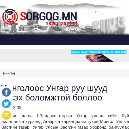
Дэлгэх
Нийгэм
Монголоос Унгар руу шууд
нисэх боломжтой боллоо
2024-03-09
УИХ-ын дарга Г.Занданшатарын Унгар улсад хийж буй
айлчлалын хүрээнд Агаарын харилцааны тухай Монгол Улсын
Засгийн газар, Унгар улсын Засгийн газар хооронд байгуулах