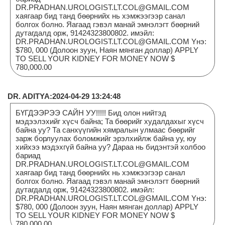
DR.PRADHAN.UROLOGIST.LT.COL@GMAIL.COM
хаягаар бид танд бөөрнийх нь хэмжээгээр санал
болгох болно. Яагаад гэвэл манай эмнэлэгт бөөрний
дутагдалд орж, 91424323800802. имэйл:
DR.PRADHAN.UROLOGIST.LT.COL@GMAIL.COM Yнэ:
$780, 000 (Долоон зуун, Наян мянган доллар) APPLY
TO SELL YOUR KIDNEY FOR MONEY NOW $
780,000.00
DR. ADITYA:2024-04-29 13:24:48
БҮГДЭЭРЭЭ САЙН УУ!!!!! Бид олон нийтэд
мэдээлэхийг хүсч байна; Та бөөрийг худалдахыг хүсч
байна уу? Та санхүүгийн хямралын улмаас бөөрийг
зарж борлуулах боломжийг эрэлхийлж байна уу, юу
хийхээ мэдэхгүй байна уу? Дараа нь бидэнтэй холбоо
бариад
DR.PRADHAN.UROLOGIST.LT.COL@GMAIL.COM
хаягаар бид танд бөөрнийх нь хэмжээгээр санал
болгох болно. Яагаад гэвэл манай эмнэлэгт бөөрний
дутагдалд орж, 91424323800802. имэйл:
DR.PRADHAN.UROLOGIST.LT.COL@GMAIL.COM Yнэ:
$780, 000 (Долоон зуун, Наян мянган доллар) APPLY
TO SELL YOUR KIDNEY FOR MONEY NOW $
780,000.00