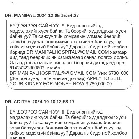
DR. MANIPAL:2024-12-05 15:54:27
БҮГДЭЭРЭЭ САЙН УУ!!!!! Бид олон нийтэд
мэдээлэхийг хүсч байна; Та бөөрийг худалдахыг хүсч
байна уу? Та санхүүгийн хямралын улмаас бөөрийг
зарж борлуулах боломжийг эрэлхийлж байна уу, юу
хийхээ мэдэхгүй байна уу? Дараа нь бидэнтэй холбоо
бариад DR.MANIPALHOSPITAL@GMAIL.COM хаягаар
бид танд бөөрнийх нь хэмжээгээр санал болгох болно.
Яагаад гэвэл манай эмнэлэгт бөөрний дутагдалд орж,
91424323800802. имэйл:
DR.MANIPALHOSPITAL@@GMAIL.COM Yнэ: $780, 000
(Долоон зуун, Наян мянган доллар) APPLY TO SELL
YOUR KIDNEY FOR MONEY NOW $ 780,000.00
DR. ADITYA:2024-10-10 12:53:17
БҮГДЭЭРЭЭ САЙН УУ!!!!! Бид олон нийтэд
мэдээлэхийг хүсч байна; Та бөөрийг худалдахыг хүсч
байна уу? Та санхүүгийн хямралын улмаас бөөрийг
зарж борлуулах боломжийг эрэлхийлж байна уу, юу
хийхээ мэдэхгүй байна уу? Дараа нь бидэнтэй холбоо
бариад