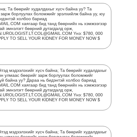
на; Та бөөрийг худалдахыг хүсч байна уу? Та
 зарж борлуулах боломжийг эрэлхийлж байна уу, юу
бидэнтэй холбоо бариад
L.COM хаягаар бид танд бөөрнийх нь хэмжээгээр
ай эмнэлэгт бөөрний дутагдалд орж,
N.UROLOGIST.LT.COL@GMAIL.COM Yнэ: $780, 000
) APPLY TO SELL YOUR KIDNEY FOR MONEY NOW $
Энэ
тэт
тэд мэдээлэхийг хүсч байна; Та бөөрийг худалдахыг
хув
ын улмаас бөөрийг зарж борлуулах боломжийг
гүй байна уу? Дараа нь бидэнтэй холбоо бариад
L.COM хаягаар бид танд бөөрнийх нь хэмжээгээр
ай эмнэлэгт бөөрний дутагдалд орж,
N.UROLOGIST.LT.COL@GMAIL.COM Yнэ: $780, 000
) APPLY TO SELL YOUR KIDNEY FOR MONEY NOW $
“Ох
тэд мэдээлэхийг хүсч байна; Та бөөрийг худалдахыг
зор
ын улмаас бөөрийг зарж борлуулах боломжийг