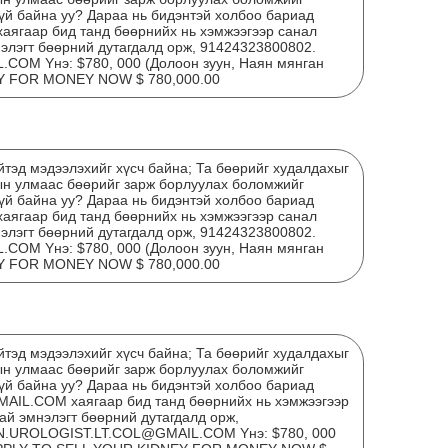
гүй байна уу? Дараа нь бидэнтэй холбоо бариад
БИД
гаар бид танд бөөрнийх нь хэмжээгээр санал
нэлэгт бөөрний дутагдалд орж, 91424323800802.
ВЭ
OM Yнэ: $780, 000 (Долоон зуун, Наян мянган
Y FOR MONEY NOW $ 780,000.00
тэд мэдээлэхийг хүсч байна; Та бөөрийг худалдахыг
ын улмаас бөөрийг зарж борлуулах боломжийг
гүй байна уу? Дараа нь бидэнтэй холбоо бариад
гаар бид танд бөөрнийх нь хэмжээгээр санал
нэлэгт бөөрний дутагдалд орж, 91424323800802.
OM Yнэ: $780, 000 (Долоон зуун, Наян мянган
Y FOR MONEY NOW $ 780,000.00
"М
ӨӨР
ЭХ
тэд мэдээлэхийг хүсч байна; Та бөөрийг худалдахыг
М
ын улмаас бөөрийг зарж борлуулах боломжийг
АЛ
гүй байна уу? Дараа нь бидэнтэй холбоо бариад
L.COM хаягаар бид танд бөөрнийх нь хэмжээгээр
ЦА
ай эмнэлэгт бөөрний дутагдалд орж,
N.UROLOGIST.LT.COL@GMAIL.COM Yнэ: $780, 000