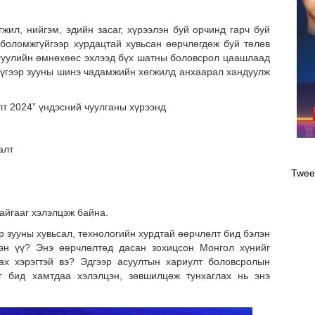
жил, нийгэм, эдийн засаг, хүрээлэн буй орчинд гарч буй
 боломжгүйгээр хурдацтай хувьсан өөрчлөгдөж буй төлөв
гуулийн өмнөхөөс эхлээд бүх шатны боловсрол цаашлаад
үгээр зууны шинэ чадамжийн хөгжилд анхаарал хандуулж
т 2024” үндэсний чуулганы хүрээнд
Оли
алт
эрэ
Twee
айгааг хэлэлцэж байна.
эр зууны хувьсал, технологийн хурдтай өөрчлөлт бид бэлэн
лэн үү? Энэ өөрчлөлтөд дасан зохицсон Монгол хүнийг
ах хэрэгтэй вэ? Эдгээр асуултын хариулт боловсролын
г бид хамтдаа хэлэлцэн, зөвшилцөж тунхаглах нь энэ