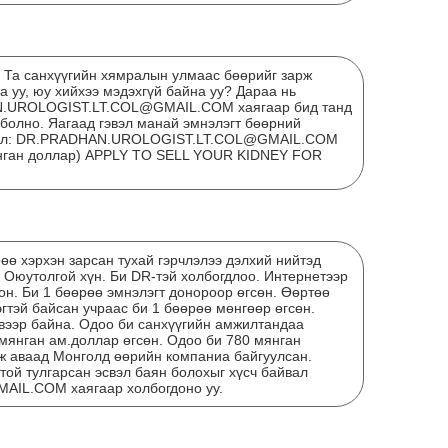
ҮЙ
ОР
? Та санхүүгийн хямралын улмаас бөөрийг зарж
АН
 уу, юу хийхээ мэдэхгүй байна уу? Дараа нь
N.UROLOGIST.LT.COL@GMAIL.COM хаягаар бид танд
 болно. Яагаад гэвэл манай эмнэлэгт бөөрний
мэйл: DR.PRADHAN.UROLOGIST.LT.COL@GMAIL.COM
мянган доллар) APPLY TO SELL YOUR KIDNEY FOR
рөө хэрхэн зарсан тухай гэрчлэлээ дэлхий нийтэд
 Оюутолгой хүн. Би DR-тэй холбогдлоо. Интернетээр
он. Би 1 бөөрөө эмнэлэгт донороор өгсөн. Өөртөө
гтэй байсан учраас би 1 бөөрөө мөнгөөр өгсөн.
вээр байна. Одоо би санхүүгийн амжилтандаа
мянган ам.доллар өгсөн. Одоо би 780 мянган
Мон
ж аваад Монголд өөрийн компаниа байгуулсан.
той тулгарсан эсвэл баян болохыг хүсч байвал
бол
L.COM хаягаар холбогдоно уу.