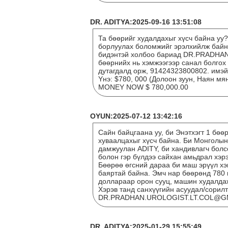
DR. ADITYA:2025-09-16 13:51:08
Та бөөрийг худалдахыг хүсч байна уу
борлуулах боломжийг эрэлхийлж байна
бидэнтэй холбоо бариад DR.PRADHA
бөөрнийх нь хэмжээгээр санал болгох
дутагдалд орж, 91424323800802. и
Yнэ: $780, 000 (Долоон зуун, Наян 
MONEY NOW $ 780,000.00
OYUN:2025-07-12 13:42:16
Сайн байцгаана уу, би Энэтхэгт 1 бөө
хуваалцахыг хүсч байна. Би Монголын
дамжуулан ADITY, би хандивлагч болс
болон гэр бүлдээ сайхан амьдрал хэрэ
Бөөрөө өгсний дараа би маш эрүүл хэ
баяртай байна. Эмч нар бөөрөнд 780 
доллараар орон сууц, машин худалда
Хэрэв танд санхүүгийн асуудал/сорилт
DR.PRADHAN.UROLOGIST.LT.COL@GMAI
DR. ADITYA:2025-01-29 15:55:49