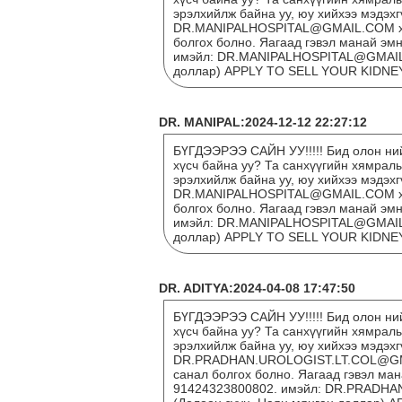
эрэлхийлж байна уу, юу хийхээ мэдэх
DR.MANIPALHOSPITAL@GMAIL.COM хая
болгох болно. Яагаад гэвэл манай эм
имэйл: DR.MANIPALHOSPITAL@GMAIL.C
доллар) APPLY TO SELL YOUR KIDNE
DR. MANIPAL:2024-12-12 22:27:12
БҮГДЭЭРЭЭ САЙН УУ!!!!! Бид олон ний
хүсч байна уу? Та санхүүгийн хямрал
эрэлхийлж байна уу, юу хийхээ мэдэх
DR.MANIPALHOSPITAL@GMAIL.COM хая
болгох болно. Яагаад гэвэл манай эм
имэйл: DR.MANIPALHOSPITAL@GMAIL.C
доллар) APPLY TO SELL YOUR KIDNE
DR. ADITYA:2024-04-08 17:47:50
БҮГДЭЭРЭЭ САЙН УУ!!!!! Бид олон ний
хүсч байна уу? Та санхүүгийн хямрал
эрэлхийлж байна уу, юу хийхээ мэдэх
DR.PRADHAN.UROLOGIST.LT.COL@GMAI
санал болгох болно. Яагаад гэвэл ман
91424323800802. имэйл: DR.PRADHA