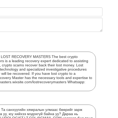
ЭНЭ
ХАР
OST RECOVERY MASTERS The best crypto
 is a leading recovery expert dedicated to assisting
, crypto scams recover back their lost money. Lost
echnology and specialized investigative procedures
will be recovered. If you have lost crypto to a
covery Master has the necessary tools and expertise to
ymasters.wixsite.com/lostrecoverymasters Whatsapp:
? Та санхүүгийн хямралын улмаас бөөрийг зарж
"Мө
 уу, юу хийхээ мэдэхгүй байна уу? Дараа нь
сар