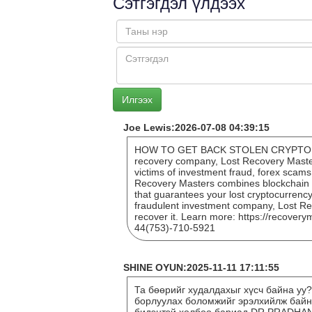
Сэтгэгдэл үлдээх
Joe Lewis:2026-07-08 04:39:15
HOW TO GET BACK STOLEN CRYPTO L
recovery company, Lost Recovery Masters
victims of investment fraud, forex scams
Recovery Masters combines blockchain t
that guarantees your lost cryptocurrency 
fraudulent investment company, Lost Re
recover it. Learn more: https://recover
44(753)-710-5921
SHINE OYUN:2025-11-11 17:11:55
Та бөөрийг худалдахыг хүсч байна уу
борлуулах боломжийг эрэлхийлж байна