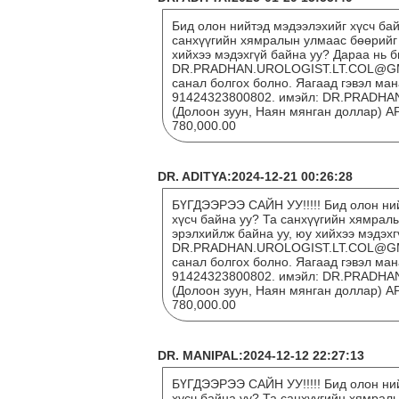
Бид олон нийтэд мэдээлэхийг хүсч бай
санхүүгийн хямралын улмаас бөөрийг
хийхээ мэдэхгүй байна уу? Дараа нь 
DR.PRADHAN.UROLOGIST.LT.COL@GMAI
санал болгох болно. Яагаад гэвэл ман
91424323800802. имэйл: DR.PRADHA
(Долоон зуун, Наян мянган доллар
780,000.00
DR. ADITYA:2024-12-21 00:26:28
БҮГДЭЭРЭЭ САЙН УУ!!!!! Бид олон ний
хүсч байна уу? Та санхүүгийн хямрал
эрэлхийлж байна уу, юу хийхээ мэдэх
DR.PRADHAN.UROLOGIST.LT.COL@GMAI
санал болгох болно. Яагаад гэвэл ман
91424323800802. имэйл: DR.PRADHA
(Долоон зуун, Наян мянган доллар
780,000.00
DR. MANIPAL:2024-12-12 22:27:13
БҮГДЭЭРЭЭ САЙН УУ!!!!! Бид олон ний
хүсч байна уу? Та санхүүгийн хямрал