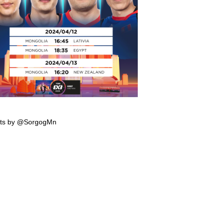
мпын эрхийн тэмцээнд тоглох манай
гтэй багийн тоглолтын хуваарь гарчээ
ts by @SorgogMn