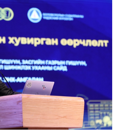
Сар
нөх
эрх
эхэ
МО
БО
СУ