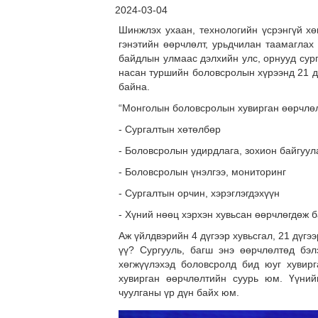
2024-03-04
Шинжлэх ухаан, технологийн үсрэнгүй хөг
гэнэтийн өөрчлөлт, урьдчилан таамаглах
байдлын улмаас дэлхийн улс, орнууд сур
насан туршийн боловсролын хүрээнд 21 д
байна.
“Монголын боловсролын хувирган өөрчлөл
- Сургалтын хөтөлбөр
- Боловсролын удирдлага, зохион байгуул
- Боловсролын үнэлгээ, мониторинг
- Сургалтын орчин, хэрэглэгдэхүүн
- Хүний нөөц хэрхэн хувьсан өөрчлөгдөж б
Аж үйлдвэрийн 4 дүгээр хувьсгал, 21 дүгэ
үү? Сургууль, багш энэ өөрчлөлтөд бэ
хөгжүүлэхэд боловсролд бид юуг хувирг
хувирган өөрчлөлтийн суурь юм. Үүний
чуулганы үр дүн байх юм.