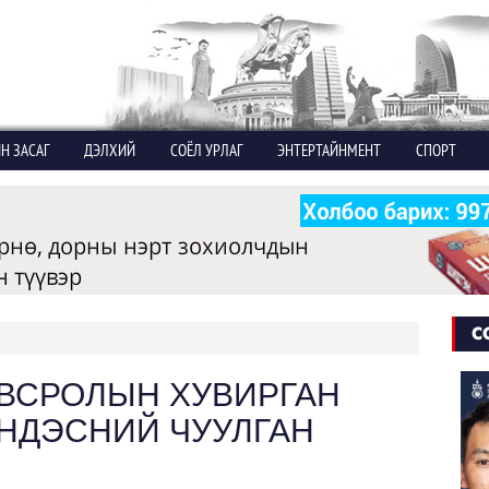
Н ЗАСАГ
ДЭЛХИЙ
СОЁЛ УРЛАГ
ЭНТЕРТАЙНМЕНТ
СПОРТ
С
ВСРОЛЫН ХУВИРГАН
ҮНДЭСНИЙ ЧУУЛГАН