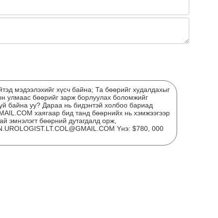
Сар
нөх
эрх
эхэ
тэд мэдээлэхийг хүсч байна; Та бөөрийг худалдахыг
ын улмаас бөөрийг зарж борлуулах боломжийг
гүй байна уу? Дараа нь бидэнтэй холбоо бариад
L.COM хаягаар бид танд бөөрнийх нь хэмжээгээр
ай эмнэлэгт бөөрний дутагдалд орж,
N.UROLOGIST.LT.COL@GMAIL.COM Yнэ: $780, 000
МО
БО
СУ