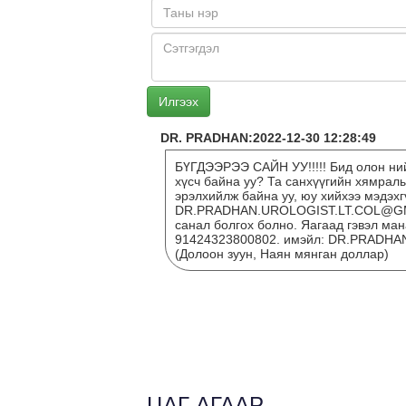
DR. PRADHAN:2022-12-30 12:28:49
БҮГДЭЭРЭЭ САЙН УУ!!!!! Бид олон ний
хүсч байна уу? Та санхүүгийн хямрал
эрэлхийлж байна уу, юу хийхээ мэдэх
DR.PRADHAN.UROLOGIST.LT.COL@GMAI
санал болгох болно. Яагаад гэвэл ман
91424323800802. имэйл: DR.PRADHA
(Долоон зуун, Наян мянган доллар)
ЦАГ АГААР