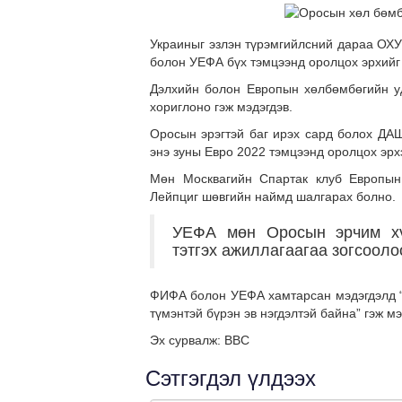
Украиныг эзлэн түрэмгийлсний дараа ОХ
болон УЕФА бүх тэмцээнд оролцох эрхийг 
Дэлхийн болон Европын хөлбөмбөгийн уд
хориглоно гэж мэдэгдэв.
Оросын эрэгтэй баг ирэх сард болох ДАШ
энэ зуны Евро 2022 тэмцээнд оролцох эрхэ
Мөн Москвагийн Спартак клуб Европын
Лейпциг шөвгийн наймд шалгарах болно.
УЕФА мөн Оросын эрчим хү
тэтгэх ажиллагаагаа зогсооло
ФИФА болон УЕФА хамтарсан мэдэгдэлд “Х
түмэнтэй бүрэн эв нэгдэлтэй байна” гэж мэ
Эх сурвалж: BBC
Сэтгэгдэл үлдээх