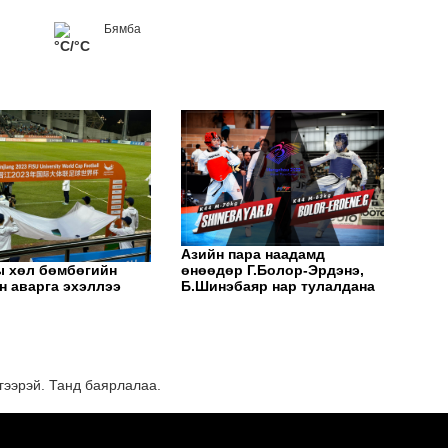
Бямба
°C/°C
ЭНЭ
ХАР
Азийн пара наадамд
өнөөдөр Г.Болор-Эрдэнэ,
 хөл бөмбөгийн
Б.Шинэбаяр нар тулалдана
н аварга эхэллээ
гээрэй. Танд баярлалаа.
"Мө
сар