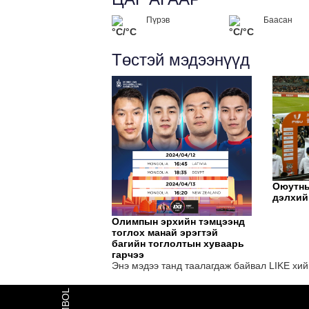
Пүрэв
Баасан
°C/°C
°C/°C
Төстэй мэдээнүүд
Оюутны
дэлхий
Олимпын эрхийн тэмцээнд
тоглох манай эрэгтэй
багийн тоглолтын хуваарь
гарчээ
Энэ мэдээ танд таалагдаж байвал LIKE хий