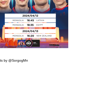
мпын эрхийн тэмцээнд тоглох манай
гтэй багийн тоглолтын хуваарь гарчээ
ts by @SorgogMn