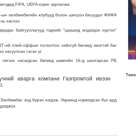
У-ын хөлбөмбөгийн клубууд болон шигшээ багуудыг ФИФА
нь хасчээ.
ирдах байгууллагууд тэднийг "цаашид мэдэгдэл хүртэл"
Т-ий плей-оффын тоглолтоо хийхгүй бөгөөд эмэгтэй баг
э хасуулсан гэсэн үг.
 лигээс хасагдсан бөгөөд шөвгийн 16-д шалгарсан РБ
Оли
эрэ
Twee
чний аварга компани Газпромтой ивээн
о.
өлбөмбөг энд бүрэн нэгдэж, Украинд нэрвэгдсэн бүх ард
дэгджээ.