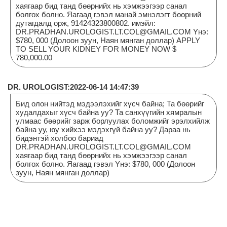
хаягаар бид танд бөөрнийх нь хэмжээгээр санал
болгох болно. Яагаад гэвэл манай эмнэлэгт бөөрний
дутагдалд орж, 91424323800802. имэйл:
DR.PRADHAN.UROLOGIST.LT.COL@GMAIL.COM Yнэ:
$780, 000 (Долоон зуун, Наян мянган доллар) APPLY
TO SELL YOUR KIDNEY FOR MONEY NOW $
780,000.00
DR. UROLOGIST:2022-06-14 14:47:39
Бид олон нийтэд мэдээлэхийг хүсч байна; Та бөөрийг
худалдахыг хүсч байна уу? Та санхүүгийн хямралын
улмаас бөөрийг зарж борлуулах боломжийг эрэлхийлж
байна уу, юу хийхээ мэдэхгүй байна уу? Дараа нь
бидэнтэй холбоо бариад
DR.PRADHAN.UROLOGIST.LT.COL@GMAIL.COM
хаягаар бид танд бөөрнийх нь хэмжээгээр санал
болгох болно. Яагаад гэвэл Yнэ: $780, 000 (Долоон
зуун, Наян мянган доллар)