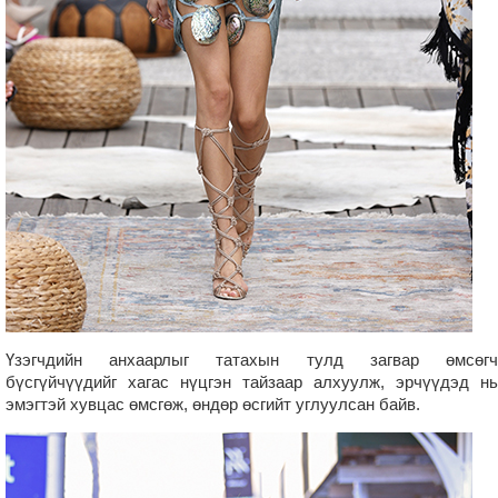
Үзэгчдийн анхаарлыг татахын тулд загвар өмсөгч
бүсгүйчүүдийг хагас нүцгэн тайзаар алхуулж, эрчүүдэд нь
эмэгтэй хувцас өмсгөж, өндөр өсгийт углуулсан байв.