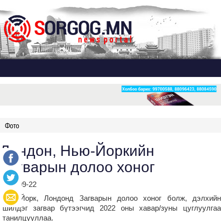
Дэлгэх
Фото
Лондон, Нью-Йоркийн
Загварын долоо хоног
2021-09-22
Нью-Йорк, Лондонд Загварын долоо хоног болж, дэлхийн
шилдэг загвар бүтээгчид 2022 оны хавар/зуны цуглуулгаа
танилцууллаа.