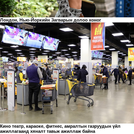
Лондон, Нью-Йоркийн Загварын долоо хоног
Кино театр, караоке, фитнес, амралтын газруудын үйл
ажиллагаанд хяналт тавьж ажиллаж байна