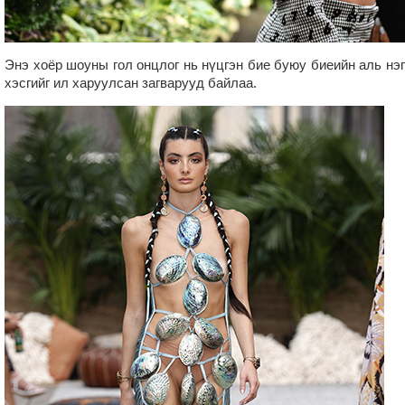
Энэ хоёр шоуны гол онцлог нь нүцгэн бие буюу биеийн аль нэг
хэсгийг ил харуулсан загварууд байлаа.