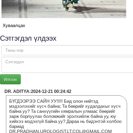
Хуваалцах
Сэтгэгдэл үлдээх
DR. ADITYA:2024-12-21 00:24:42
БҮГДЭЭРЭЭ САЙН УУ!!!!! Бид олон нийтэд
мэдээлэхийг хүсч байна; Та бөөрийг худалдахыг хүсч
байна уу? Та санхүүгийн хямралын улмаас бөөрийг
зарж борлуулах боломжийг эрэлхийлж байна уу, юу
хийхээ мэдэхгүй байна уу? Дараа нь бидэнтэй холбоо
бариад
DR.PRADHAN.UROLOGIST.LT.COL@GMAIL.COM