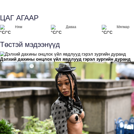
ЦАГ АГААР
Ням
Даваа
Мягмар
°C/°C
°C/°C
°C/°C
Төстэй мэдээнүүд
Дэлхий дахины онцлох үйл явдлууд гэрэл зургийн дуранд