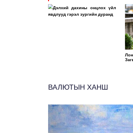
Дэлхий дахины онцлох үйл
явдлууд гэрэл зургийн дуранд
Ло
Заг
ВАЛЮТЫН ХАНШ
Previous