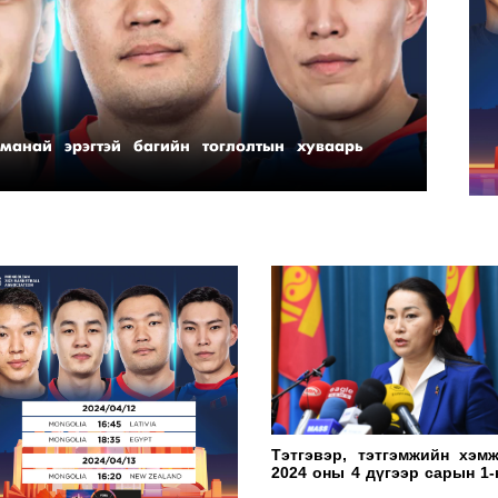
манай эрэгтэй багийн тоглолтын хуваарь
Оли
эрэ
Тэтгэвэр, тэтгэмжийн хэмж
2024 оны 4 дүгээр сарын 1-
өдрөөс нэмэхээр боллоо
Сар