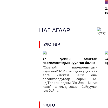
СУРАЛЦЛАА
О
т
т
ЦАГ АГААР
°C/°C
УЛС ТӨР
Үе үеийн эмэгтэй
С
парламентчдын чуулган болно
ө
“Эмэгтэй парламентчдын
чуулган-2023” хоёр дахь удаагийн
арга хэмжээг 2023 оны
арванхоёрдугаар сарын 13-
нд Төрийн ордны “Их Эзэн Чингис
хаан” танхимд зохион байгуулах
гэж байна.
ФОТО