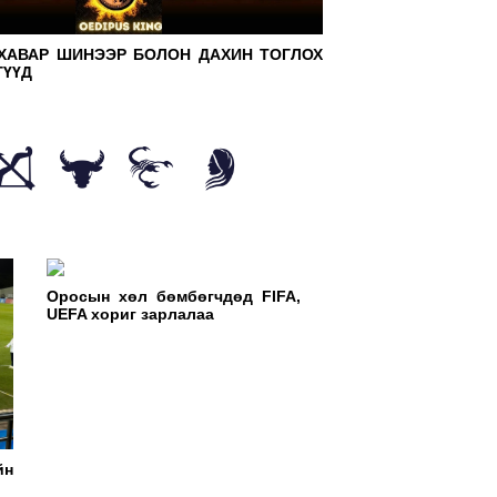
ЛДВЭРЧНИЙ ЭВЛЭЛҮҮДИЙН ЭРХ ЗҮЙН
ЧНЫГ САЙЖРУУЛАХАД ЗАСГИЙН ГАЗАР
ХАВАР ШИНЭЭР БОЛОН ДАХИН ТОГЛОХ
ҮҮД
ХААРНА
Оросын хөл бөмбөгчдөд FIFA,
UEFA хориг зарлалаа
голоос Унгар руу шууд нисэх боломжтой
лоо
йн