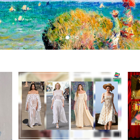
Тэт
дүг