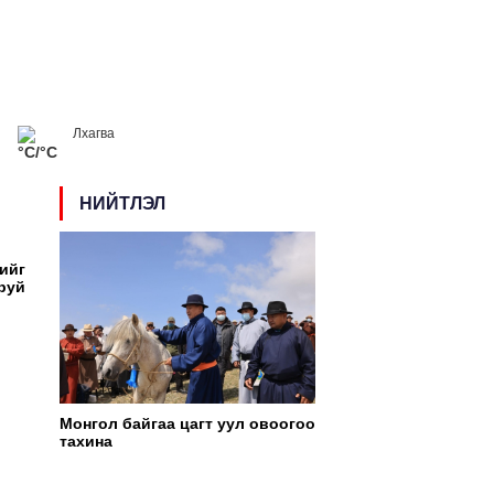
цөлд эрүүл, аюулгүй хөдөлмөр
элцгээе" уриан дор улс орон даяар
ллээ
Лхагва
°C/°C
НИЙТЛЭЛ
ийг
руй
на
НГОЛЫН БАГШ НАР ДЭЛХИЙД ЖИШИГ
ЛСОН СУРАЛЦАХУЙН УХААНААС
РАЛЦЛАА
Монгол байгаа цагт уул овоогоо
тахина