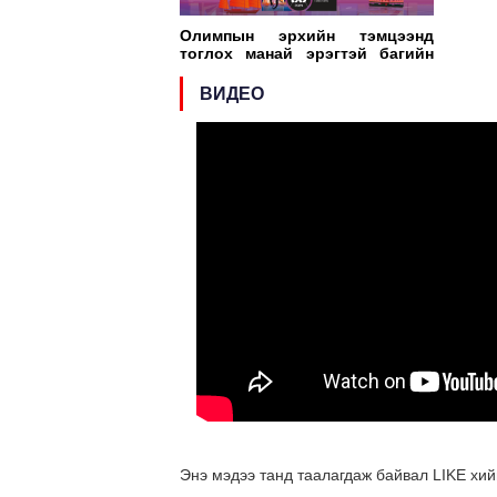
Олимпын эрхийн тэмцээнд
тоглох манай эрэгтэй багийн
тоглолтын хуваарь гарчээ
ВИДЕО
Энэ мэдээ танд таалагдаж байвал LIKE хий