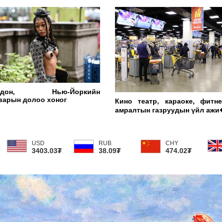
ЭНЭ
ХАР
ндон, Нью-Йоркийн
варын долоо хоног
Кино театр, караоке, фитне
амралтын газруудын үйл аж
USD
RUB
CHY
3403.03₮
38.09₮
474.02₮
"Мө
сар