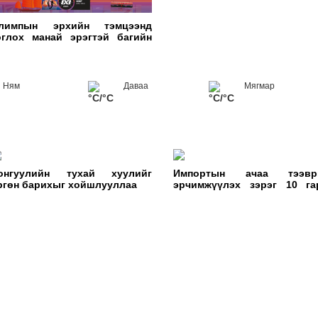
нөх
лимпын эрхийн тэмцээнд
эрх
оглох манай эрэгтэй багийн
эхэ
оглолтын хуваарь гарчээ
Ням
Даваа
Мягмар
°C/°C
°C/°C
онгуулийн тухай хуулийг
Импортын ачаа тээвр
ргөн барихыг хойшлууллаа
эрчимжүүлэх зэрэг 10 га
асуудлаар ЗГ хуралдаж бай
МО
БО
СУ