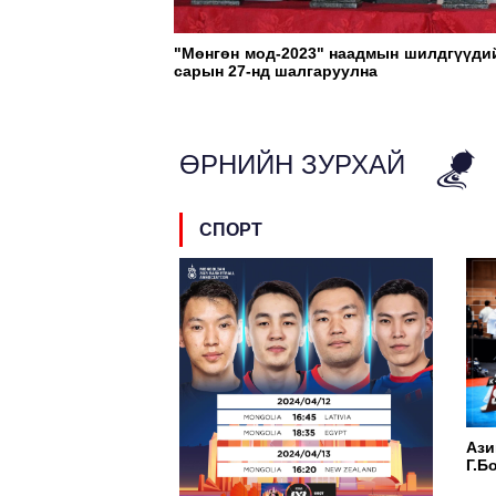
"Мөнгөн мод-2023" наадмын шилдгүүдий
сарын 27-нд шалгаруулна
ӨРНИЙН ЗУРХАЙ
СПОРТ
Ази
Г.Б
нар