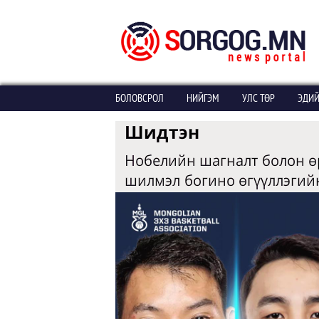
БОЛОВСРОЛ
НИЙГЭМ
УЛС ТӨР
ЭДИЙ