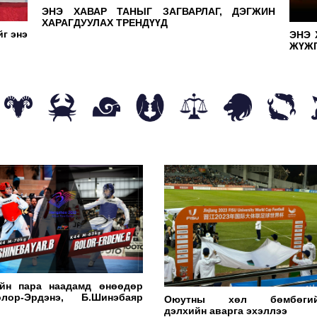
ЭНЭ ХАВАР ТАНЫГ ЗАГВАРЛАГ, ДЭГЖИН
ҮЙ
ХАРАГДУУЛАХ ТРЕНДҮҮД
г энэ
ОР
ЭНЭ 
ЖҮЖГ
АН
Мон
бол
йн пара наадамд өнөөдөр
олор-Эрдэнэ, Б.Шинэбаяр
Оюутны хөл бөмбөги
 тулалдана
дэлхийн аварга эхэллээ