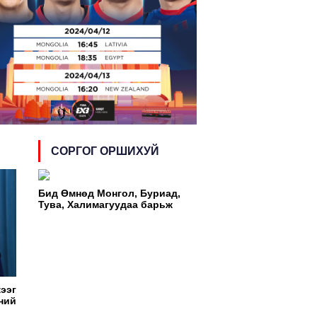
мпын эрхийн тэмцээнд тоглох манай
гтэй багийн тоглолтын хуваарь гарчээ
СОРГОГ ОРШИХУЙ
Бид Өмнөд Монгол, Буриад,
Тува, Халимагуудаа барьж
өгдгөө болих хэрэгтэй
ээг
ний
ын аян "Уур амьсгалын өөрчлөлтийн