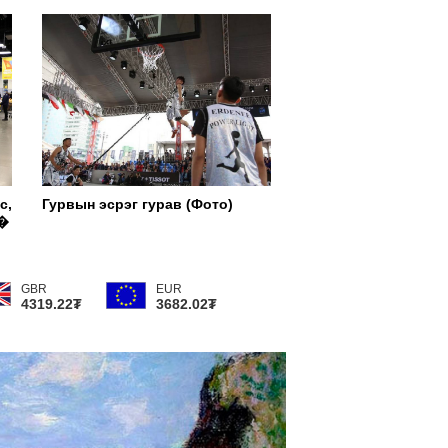
 ХАВАР ТАНЫГ ЗАГВАРЛАГ, ДЭГЖИН
АГДУУЛАХ ТРЕНДҮҮД
с,
Гурвын эсрэг гурав (Фото)
и�
GBR
EUR
4319.22₮
3682.02₮
Next
нгөн мод-2023" наадмын шилдгүүдийг энэ
ын 27-нд шалгаруулна