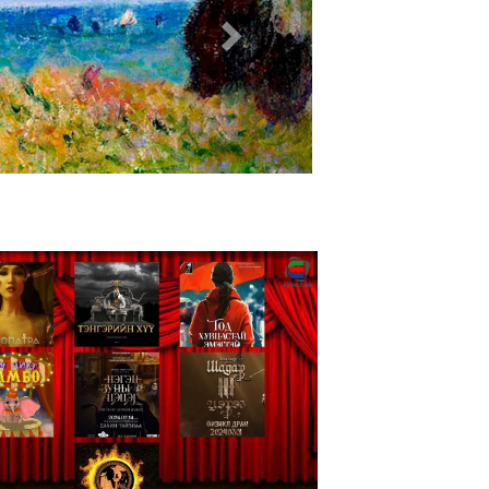
гэвэр, тэтгэмжийн хэмжээг 2024 оны 4
ээр сарын 1-ний өдрөөс нэмэхээр боллоо