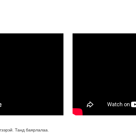
Энэ
тэт
хув
“Ох
зор
гээрэй. Танд баярлалаа.